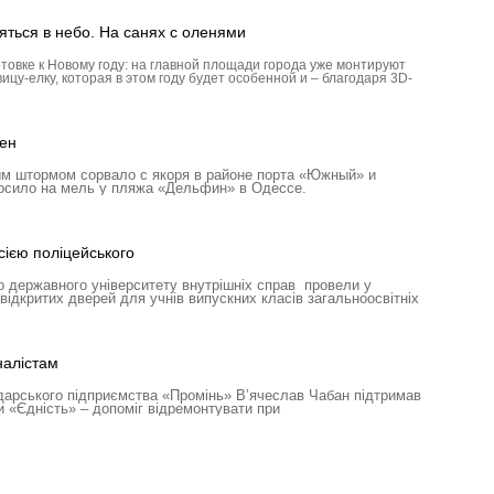
яться в небо. На санях с оленями
товке к Новому году: на главной площади города уже монтируют
ицу-елку, которая в этом году будет особенной и – благодаря 3D-
ен
м штормом сорвало с якоря в районе порта «Южный» и
росило на мель у пляжа «Дельфин» в Одессе.
ією поліцейського
 державного університету внутрішніх справ провели у
відкритих дверей для учнів випускних класів загальноосвітніх
налістам
дарського підприємства «Промінь» В’ячеслав Чабан підтримав
и «Єдність» – допоміг відремонтувати при