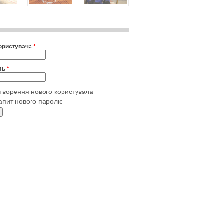
користувача
*
ль
*
творення нового користувача
апит нового паролю