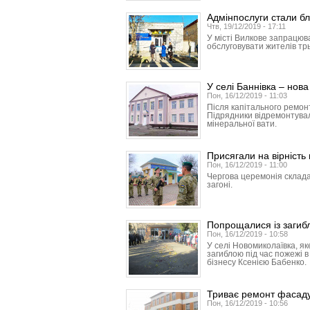
Адмінпослуги стали б
Чтв, 19/12/2019 - 17:11
У місті Вилкове запрацюв
обслуговувати жителів трь
У селі Баннівка – нов
Пон, 16/12/2019 - 11:03
Після капітального ремонт
Підрядники відремонтували
мінеральної вати.
Присягали на вірність
Пон, 16/12/2019 - 11:00
Чергова церемонія склада
загоні.
Попрощалися із загиб
Пон, 16/12/2019 - 10:58
У селі Новомиколаївка, як
загиблою під час пожежі 
бізнесу Ксенією Бабенко.
Триває ремонт фасаду 
Пон, 16/12/2019 - 10:56