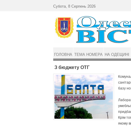
Перейти до основного матеріалу
Субота, 8 Серпень 2026
ГОЛОВНА
ТЕМА НОМЕРА
НА ОДЕЩИНІ
З бюджету ОТГ
Комуна
санітар
базу н
Лаборат
умебльо
придбан
Крім то
якому в