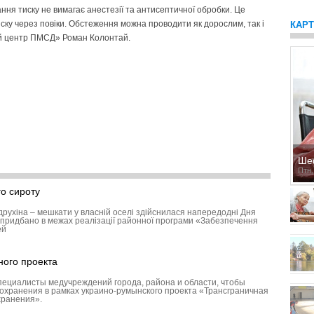
ня тиску не вимагає анестезії та антисептичної обробки. Це
ку через повіки. Обстеження можна проводити як дорослим, так і
КАР
кий центр ПМСД» Роман Колонтай.
Ше
Птн,
о сироту
друхіна – мешкати у власній оселі здійснилася напередодні Дня
придбано в межах реалізації районної програми «Забезпечення
ей
ного проекта
пециалисты медучреждений города, района и области, чтобы
охранения в рамках украино-румынского проекта «Трансграничная
хранения».