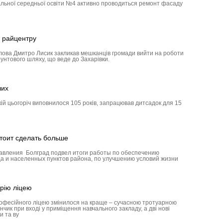
альної середньої освіти №4 активно проводиться ремонт фасаду
 райцентру
олова Дмитро Лисик закликав мешканців громади вийти на роботи
унтового шляху, що веде до Захарівки.
ших
кій цьогоріч виповнилося 105 років, запрацював дитсадок для 15
тоит сделать больше
авления Болград подвел итоги работы по обеспечению
а и населенных пунктов района, по улучшению условий жизни
рію ліцею
рофесійного ліцею змінилося на краще – сучасною тротуарною
ик при вході у приміщення навчального закладу, а дві нові
и та ву