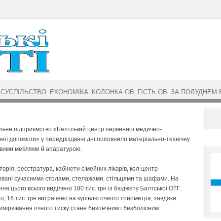
СУСПІЛЬСТВО
ЕКОНОМІКА
КОЛОНКА ОВ
ГІСТЬ ОВ
ЗА ПОЛУДНЕМ 
льне підприємство «Балтський центр первинної медично-
ної допомоги» у передріздвяні дні поповнило матеріально-технічну
овими меблями й апаратурою.
орія, реєстратура, кабінети сімейних лікарів, кол-центр
вані сучасними столами, стелажами, стільцями та шафами. На
ня цього всього виділено 180 тис. грн із бюджету Балтської ОТГ.
го, 16 тис. грн витрачено на купівлю очного тонометра, завдяки
имірювання очного тиску стане безпечним і безболісним.