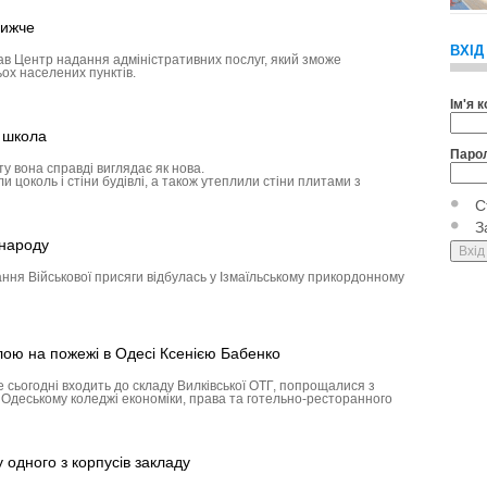
лижче
ВХІД
ав Центр надання адміністративних послуг, який зможе
ох населених пунктів.
Ім'я 
а школа
Паро
у вона справді виглядає як нова.
 цоколь і стіни будівлі, а також утеплили стіни плитами з
С
З
 народу
ння Військової присяги відбулась у Ізмаїльському прикордонному
лою на пожежі в Одесі Ксенією Бабенко
е сьогодні входить до складу Вилківської ОТГ, попрощалися з
в Одеському коледжі економіки, права та готельно-ресторанного
одного з корпусів закладу