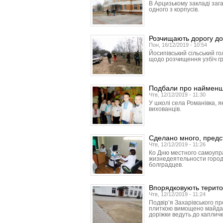
В Арцизькому закладі заг
одного з корпусів.
Розчищають дорогу до
Пон, 16/12/2019 - 10:54
Йосипівський сільський г
щодо розчищення узбіч гр
Подбали про наймен
Чтв, 12/12/2019 - 11:30
У школі села Романівка, я
вихованців.
Сделано много, предс
Чтв, 12/12/2019 - 11:26
Ко Дню местного самоупр
жизнедеятельности город
болградцев.
Впорядковують терито
Чтв, 12/12/2019 - 11:24
Подвір’я Захарівського п
плиткою вимощено майданч
доріжки ведуть до капличк