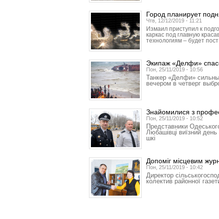
Город планирует подн
Чтв, 12/12/2019 - 11:21
Измаил приступил к подго
каркас под главную красав
технологиям – будет пост
Экипаж «Делфи» спас
Пон, 25/11/2019 - 10:56
Танкер «Делфи» сильны
вечером в четверг выб
Знайомилися з профес
Пон, 25/11/2019 - 10:52
Представники Одеського
Любашівці виїзний день 
шкі
Допоміг місцевим жур
Пон, 25/11/2019 - 10:42
Директор сільськогоспо
колектив районної газет