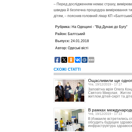
– Перед дослідженням немає страху, вимірюван
швидка й безпечна процедура вимірювання тис
дітям, – пояснив головний лікар КП «Балтсь
Рубрика:
На Одещині - "Від Дунаю до Бугу"
Район:
Балтський
Выпуск:
24.01.2018
Автор:
Одеські вісті
СХОЖІ СТАТТІ
Ощасливили ще одног
Чтв, 19/12/2019 - 17:17
Заповітна мрія Олега Кон
Святого Миколая. Житло 
житлом дітей-сиріт та діт
В рамках международ
Чтв, 19/12/2019 - 17:13
В Измаиле встретились с
обсудить будущее здраво
инфраструктура здравоо