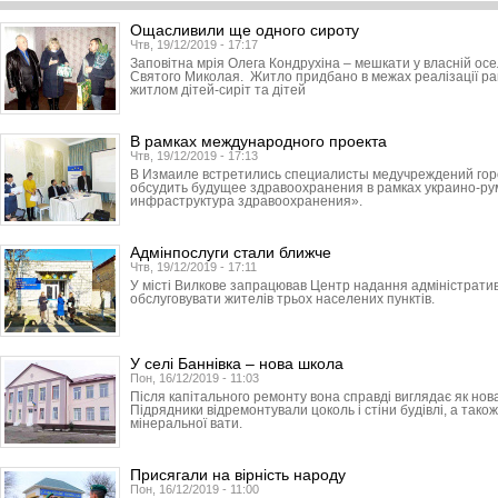
Ощасливили ще одного сироту
Чтв, 19/12/2019 - 17:17
Заповітна мрія Олега Кондрухіна – мешкати у власній ос
Святого Миколая. Житло придбано в межах реалізації р
житлом дітей-сиріт та дітей
В рамках международного проекта
Чтв, 19/12/2019 - 17:13
В Измаиле встретились специалисты медучреждений горо
обсудить будущее здравоохранения в рамках украино-ру
инфраструктура здравоохранения».
Адмінпослуги стали ближче
Чтв, 19/12/2019 - 17:11
У місті Вилкове запрацював Центр надання адміністратив
обслуговувати жителів трьох населених пунктів.
У селі Баннівка – нова школа
Пон, 16/12/2019 - 11:03
Після капітального ремонту вона справді виглядає як нов
Підрядники відремонтували цоколь і стіни будівлі, а тако
мінеральної вати.
Присягали на вірність народу
Пон, 16/12/2019 - 11:00