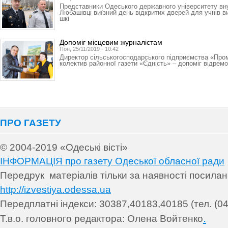
Представники Одеського державного університету вн
Любашівці виїзний день відкритих дверей для учнів в
шкі
Допоміг місцевим журналістам
Пон, 25/11/2019 - 10:42
Директор сільськогосподарського підприємства «Про
колектив районної газети «Єдність» – допоміг відрем
ПРО ГАЗЕТУ
© 2004-2019 «Одеські вісті»
ІНФОРМАЦІЯ про газету Одеської обласної ради
Передрук матеріалів т
ільки за наявності посила
http://izvestiya.odessa.ua
Передплатні індекси: 30
387,40183,40185 (тел. (04
.
Т.в.о. головного редактора: Олена Войтенко