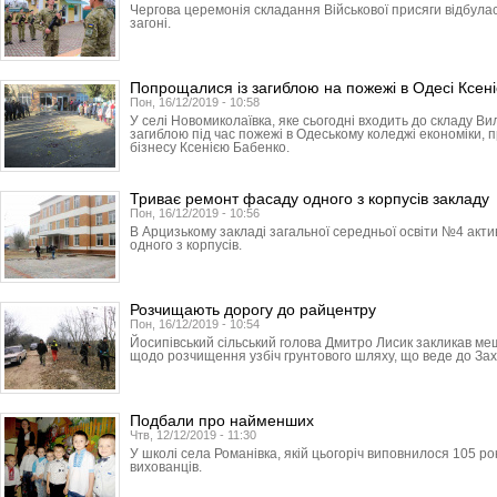
Чергова церемонія складання Військової присяги відбула
загоні.
Попрощалися із загиблою на пожежі в Одесі Ксен
Пон, 16/12/2019 - 10:58
У селі Новомиколаївка, яке сьогодні входить до складу Ви
загиблою під час пожежі в Одеському коледжі економіки, 
бізнесу Ксенією Бабенко.
Триває ремонт фасаду одного з корпусів закладу
Пон, 16/12/2019 - 10:56
В Арцизькому закладі загальної середньої освіти №4 ак
одного з корпусів.
Розчищають дорогу до райцентру
Пон, 16/12/2019 - 10:54
Йосипівський сільський голова Дмитро Лисик закликав ме
щодо розчищення узбіч грунтового шляху, що веде до Зах
Подбали про найменших
Чтв, 12/12/2019 - 11:30
У школі села Романівка, якій цьогоріч виповнилося 105 ро
вихованців.