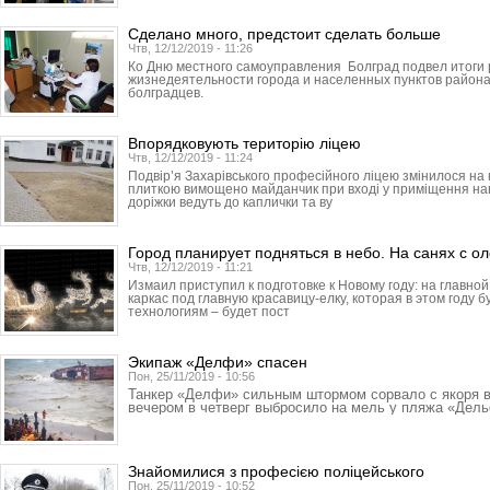
Сделано много, предстоит сделать больше
Чтв, 12/12/2019 - 11:26
Ко Дню местного самоуправления Болград подвел итоги
жизнедеятельности города и населенных пунктов района
болградцев.
Впорядковують територію ліцею
Чтв, 12/12/2019 - 11:24
Подвір’я Захарівського професійного ліцею змінилося н
плиткою вимощено майданчик при вході у приміщення навч
доріжки ведуть до каплички та ву
Город планирует подняться в небо. На санях с о
Чтв, 12/12/2019 - 11:21
Измаил приступил к подготовке к Новому году: на главн
каркас под главную красавицу-елку, которая в этом году 
технологиям – будет пост
Экипаж «Делфи» спасен
Пон, 25/11/2019 - 10:56
Танкер «Делфи» сильным штормом сорвало с якоря 
вечером в четверг выбросило на мель у пляжа «Дел
Знайомилися з професією поліцейського
Пон, 25/11/2019 - 10:52