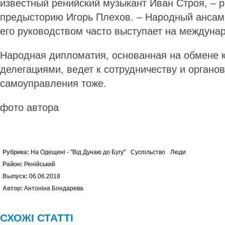
известный ренийский музыкант Иван Строя, – 
предысторию Игорь Плехов. – Народный анса
его руководством часто выступает на междун
Народная дипломатия, основанная на обмене 
делегациями, ведет к сотрудничеству и органо
самоуправления тоже.
фото автора
Рубрика:
На Одещині - "Від Дунаю до Бугу"
Суспільство
Люди
Район:
Ренійський
Выпуск:
06.06.2018
Автор:
Антоніна Бондарева
СХОЖІ СТАТТІ