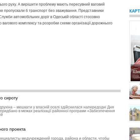
ього руху. А вирішити проблему мають пересувний ваговий
і не пропускали б транспорт без зважування. Представники
КАР
лужби автомобільних доріг в Одеській області стосовно
 вагового комплексу та розробки схеми організації дорожнього
Ше
Птн,
о сироту
друхіна – мешкати у власній оселі здійснилася напередодні Дня
придбано в межах реалізації районної програми «Забезпечення
ей
ного проекта
пециалисты медучреждений города, района и области, чтобы