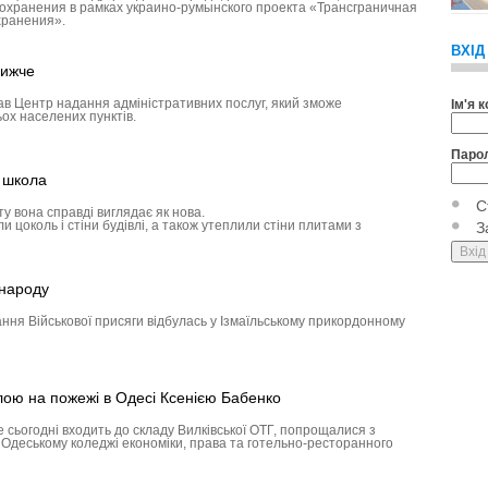
охранения в рамках украино-румынского проекта «Трансграничная
хранения».
ВХІД
лижче
ав Центр надання адміністративних послуг, який зможе
Ім'я 
ох населених пунктів.
Паро
а школа
С
у вона справді виглядає як нова.
 цоколь і стіни будівлі, а також утеплили стіни плитами з
З
 народу
ння Військової присяги відбулась у Ізмаїльському прикордонному
лою на пожежі в Одесі Ксенією Бабенко
е сьогодні входить до складу Вилківської ОТГ, попрощалися з
в Одеському коледжі економіки, права та готельно-ресторанного