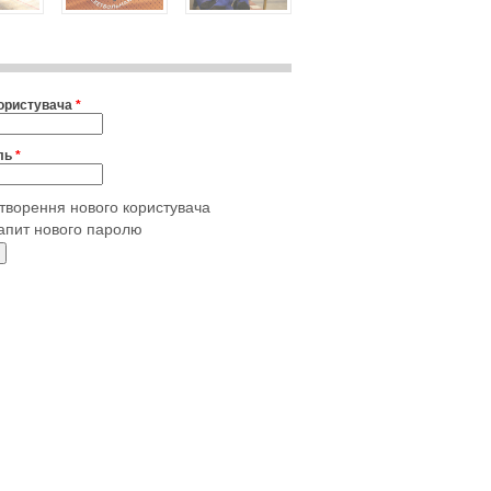
користувача
*
ль
*
творення нового користувача
апит нового паролю