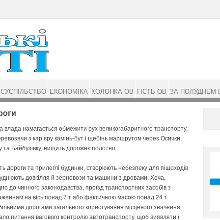
СУСПІЛЬСТВО
ЕКОНОМІКА
КОЛОНКА ОВ
ГІСТЬ ОВ
ЗА ПОЛУДНЕМ 
роги
 влада намагається обмежити рух великогабаритного транспорту,
еревозячи з кар’єру камінь-бут і щебінь маршрутом через Осички,
 та Байбузівку, нищить дорожнє полотно.
ь дороги та прилеглі будинки, створюють небезпеку для пішоходів
уднюють довкілля й зерновози та машини з дровами. Хоча,
дно до чинного законодавства, проїзд транспортних засобів з
женням на вісь понад 7 т або фактичною масою понад 24 т
ільними дорогами загального користування місцевого значення
ало питання вагового контролю автотранспорту, щоб виявляти і