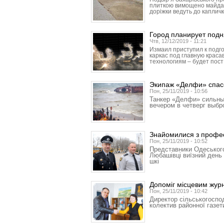
плиткою вимощено майданч
доріжки ведуть до капличк
Город планирует подн
Чтв, 12/12/2019 - 11:21
Измаил приступил к подго
каркас под главную красав
технологиям – будет пост
Экипаж «Делфи» спас
Пон, 25/11/2019 - 10:56
Танкер «Делфи» сильны
вечером в четверг выб
Знайомилися з профес
Пон, 25/11/2019 - 10:52
Представники Одеського
Любашівці виїзний день 
шкі
Допоміг місцевим жур
Пон, 25/11/2019 - 10:42
Директор сільськогоспо
колектив районної газет