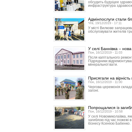
обсудить будущее здраво
инфраструктура здравоо
Адмінпослуги стали б
Чтв, 19/12/2019 - 17:11
У місті Вилкове запрацюв
обслуговувати жителів трь
У селі Баннівка – нов
Пон, 16/12/2019 - 11:03
Після капітального ремонт
Підрядники відремонтували
мінеральної вати.
Присягали на вірність
Пон, 16/12/2019 - 11:00
Чергова церемонія склада
загоні.
Попрощалися із загиб
Пон, 16/12/2019 - 10:58
У селі Новомиколаївка, як
загиблою під час пожежі 
бізнесу Ксенією Бабенко.