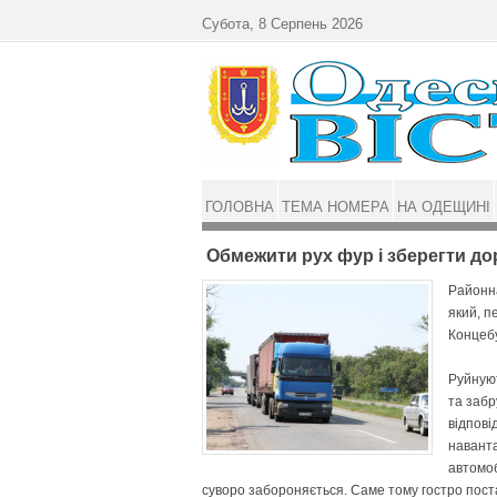
Перейти до основного матеріалу
Субота, 8 Серпень 2026
ГОЛОВНА
ТЕМА НОМЕРА
НА ОДЕЩИНІ
Обмежити рух фур і зберегти до
Районна
який, п
Концебу
Руйнуют
та забр
відпові
наванта
автомоб
суворо забороняється. Саме тому гостро пост