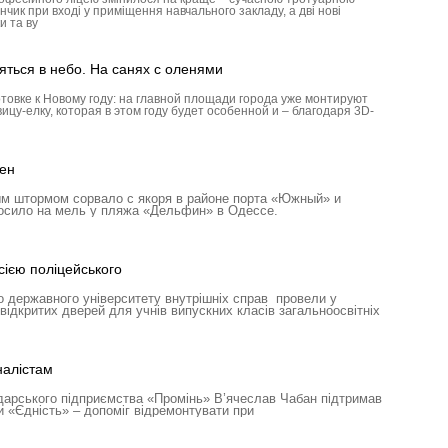
ик при вході у приміщення навчального закладу, а дві нові
и та ву
яться в небо. На санях с оленями
товке к Новому году: на главной площади города уже монтируют
ицу-елку, которая в этом году будет особенной и – благодаря 3D-
ен
м штормом сорвало с якоря в районе порта «Южный» и
росило на мель у пляжа «Дельфин» в Одессе.
ією поліцейського
 державного університету внутрішніх справ провели у
відкритих дверей для учнів випускних класів загальноосвітніх
налістам
дарського підприємства «Промінь» В’ячеслав Чабан підтримав
и «Єдність» – допоміг відремонтувати при