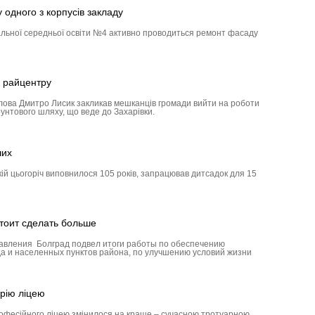
одного з корпусів закладу
альної середньої освіти №4 активно проводиться ремонт фасаду
 райцентру
олова Дмитро Лисик закликав мешканців громади вийти на роботи
унтового шляху, що веде до Захарівки.
ших
кій цьогоріч виповнилося 105 років, запрацював дитсадок для 15
тоит сделать больше
авления Болград подвел итоги работы по обеспечению
а и населенных пунктов района, по улучшению условий жизни
рію ліцею
рофесійного ліцею змінилося на краще – сучасною тротуарною