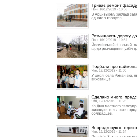
Триває ремонт фасаду 
Пон, 16/12/2019 - 10:56
В Арцизькому закладі заг
одного з корпусів.
Розчищають дорогу до
Пон, 16/12/2019 - 10:54
Йосипівський сільський г
щодо розчищення узбіч гр
Подбали про наймен
Чтв, 12/12/2019 - 11:30
У школі села Романівка, я
вихованців.
Сделано много, предс
Чтв, 12/12/2019 - 11:26
Ко Дню местного самоупр
жизнедеятельности город
болградцев.
Впорядковують терито
Чтв, 12/12/2019 - 11:24
Подвір’я Захарівського п