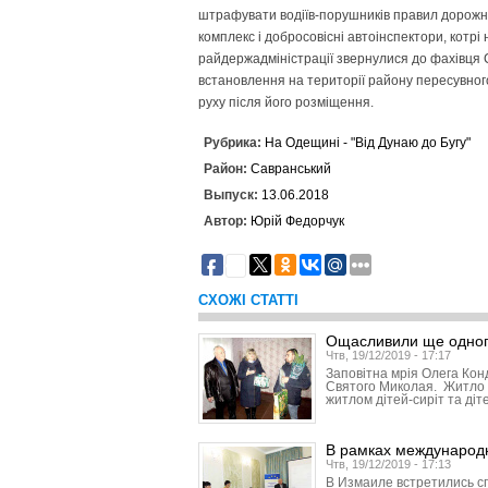
штрафувати водіїв-порушників правил дорожн
комплекс і добросовісні автоінспектори, котр
райдержадміністрації звернулися до фахівця С
встановлення на території району пересувного
руху після його розміщення.
Рубрика:
На Одещині - "Від Дунаю до Бугу"
Район:
Савранський
Выпуск:
13.06.2018
Автор:
Юрій Федорчук
2
СХОЖІ СТАТТІ
Ощасливили ще одног
Чтв, 19/12/2019 - 17:17
Заповітна мрія Олега Кон
Святого Миколая. Житло 
житлом дітей-сиріт та діт
В рамках международ
Чтв, 19/12/2019 - 17:13
В Измаиле встретились с