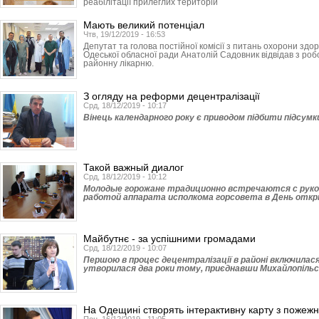
реабілітації прилеглих територій
Мають великий потенціал
Чтв, 19/12/2019 - 16:53
Депутат та голова постійної комісії з питань охорони здор
Одеської обласної ради Анатолій Садовник відвідав з ро
районну лікарню.
З огляду на реформи децентралізації
Срд, 18/12/2019 - 10:17
Вінець календарного року є приводом підбити підсумки 
Такой важный диалог
Срд, 18/12/2019 - 10:12
Молодые горожане традиционно встречаются с руко
работой аппарата исполкома горсовета в День отк
Майбутнє - за успішними громадами
Срд, 18/12/2019 - 10:07
Першою в процес децентралізації в районі включилася
утворилася два роки тому, приєднавши Михайлопільсь
На Одещині створять інтерактивну карту з пожежн