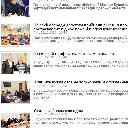
Пон, 16/12/2019 - 11:05
Голова одеської облдержадміністрації Максим Куций ін
карти для всіх навчальних закладів Одеської області.
На сесії облради депутати прийняли рішення про 
постраждалих під час пожежі в одеському коледжі
Пон, 16/12/2019 - 10:50
Пам՚ятаємо про загиблих, допомагаємо постраждалим. С
пленарне засідання 30-ї позачергової сесії обласної ради
За високий професіоналізм і самовідданість
Пон, 16/12/2019 - 10:46
У Будинку представництв Одеської обласної ради відбуло
вшанування учасників ліквідації наслідків аварії на Чорно
В защите нуждаются не только дети и осужденны
Пон, 16/12/2019 - 10:42
В преддверии сессии областного совета состоялось зас
комиссии по правам человека, свободе слова и информа
Бойченко.
Увага – учбовим закладам
Пон, 16/12/2019 - 10:36
Відбулося засідання постійної комісії обласної ради з пит
політики, спорту, культури та туризму, яке провів заступник