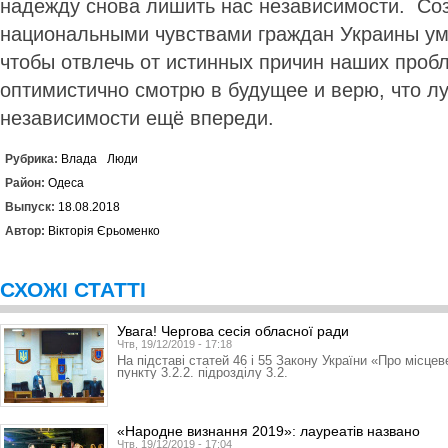
надежду снова лишить нас независимости. Со
национальными чувствами граждан Украины ум
чтобы отвлечь от истинных причин наших пробл
оптимистично смотрю в будущее и верю, что 
независимости ещё впереди.
Рубрика:
Влада
Люди
Район:
Одеса
Выпуск:
18.08.2018
Автор:
Вікторія Єрьоменко
СХОЖІ СТАТТІ
Увага! Чергова сесія обласної ради
Чтв, 19/12/2019 - 17:18
На підставі статей 46 і 55 Закону України «Про місце
пункту 3.2.2. підрозділу 3.2.
«Народне визнання 2019»: лауреатів названо
Чтв, 19/12/2019 - 17:04