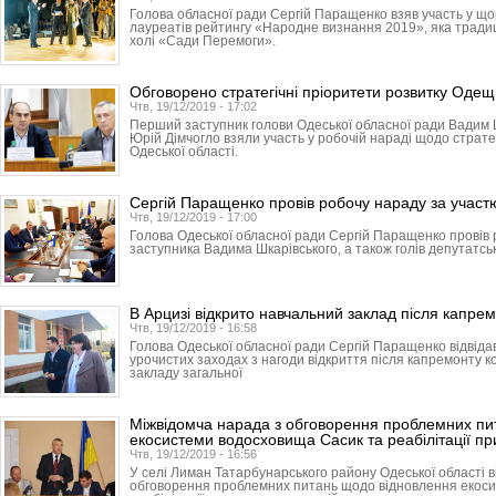
Голова обласної ради Сергій Паращенко взяв участь у що
лауреатів рейтингу «Народне визнання 2019», яка традиці
холі «Сади Перемоги».
Обговорено стратегічні пріоритети розвитку Оде
Чтв, 19/12/2019 - 17:02
Перший заступник голови Одеської обласної ради Вадим 
Юрій Дімчогло взяли участь у робочій нараді щодо страте
Одеської області.
Сергій Паращенко провів робочу нараду за участю
Чтв, 19/12/2019 - 17:00
Голова Одеської обласної ради Сергій Паращенко провів
заступника Вадима Шкарівського, а також голів депутатськ
В Арцизі відкрито навчальний заклад після капре
Чтв, 19/12/2019 - 16:58
Голова Одеської обласної ради Сергій Паращенко відвідав
урочистих заходах з нагоди відкриття після капремонту к
закладу загальної
Міжвідомча нарада з обговорення проблемних пи
екосистеми водосховища Сасик та реабілітації пр
Чтв, 19/12/2019 - 16:56
У селі Лиман Татарбунарського району Одеської області в
обговорення проблемних питань щодо відновлення екос