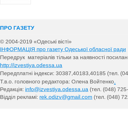
ПРО ГАЗЕТУ
© 2004-2019 «Одеські вісті»
ІНФОРМАЦІЯ про газету Одеської обласної ради
Передрук матеріалів т
ільки за наявності посила
http://izvestiya.odessa.ua
Передплатні індекси: 30
387,40183,40185 (тел. (04
.
Т.в.о. головного редактора: Олена Войтенко
Редакція:
info@izvestiya.odessa.ua
(тел. (048) 725
Відділ рекламі:
rek.odizv@gmail.com
(тел. (048) 72