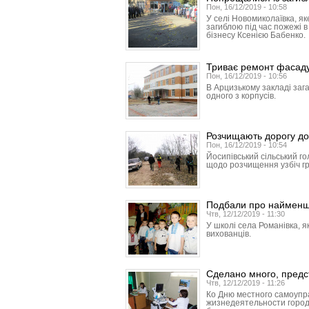
Пон, 16/12/2019 - 10:58
У селі Новомиколаївка, як
загиблою під час пожежі 
бізнесу Ксенією Бабенко.
Триває ремонт фасаду 
Пон, 16/12/2019 - 10:56
В Арцизькому закладі заг
одного з корпусів.
Розчищають дорогу до
Пон, 16/12/2019 - 10:54
Йосипівський сільський г
щодо розчищення узбіч гр
Подбали про наймен
Чтв, 12/12/2019 - 11:30
У школі села Романівка, я
вихованців.
Сделано много, предс
Чтв, 12/12/2019 - 11:26
Ко Дню местного самоупр
жизнедеятельности город