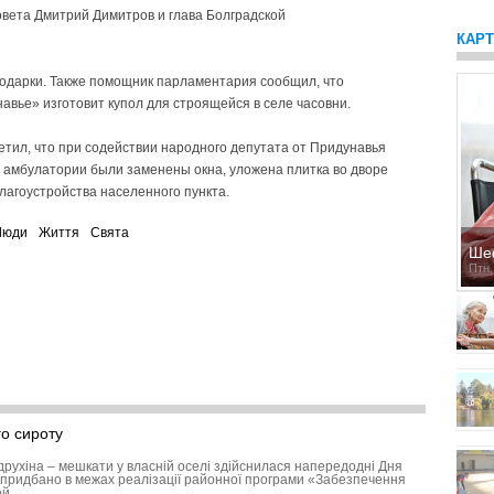
овета Дмитрий Димитров и глава Болградской
КАР
одарки. Также помощник парламентария сообщил, что
вье» изготовит купол для строящейся в селе часовни.
етил, что при содействии народного депутата от Придунавья
, амбулатории были заменены окна, уложена плитка во дворе
лагоустройства населенного пункта.
Люди
Життя
Свята
Ше
Птн,
о сироту
друхіна – мешкати у власній оселі здійснилася напередодні Дня
придбано в межах реалізації районної програми «Забезпечення
ей