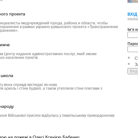
ного проекта
ВХІД
пециалисты медучреждений города, района и области, чтобы
охранения в рамках украино-румынского проекта «Трансграничная
Ім'я 
хранения».
Паро
лижче
ав Центр надання адміністративних послуг, який зможе
ох населених пунктів.
С
З
а школа
у вона справді виглядає як нова.
 цоколь і стіни будівлі, а також утеплили стіни плитами з
 народу
ння Військової присяги відбулась у Ізмаїльському прикордонному
лою на пожежі в Одесі Ксенією Бабенко