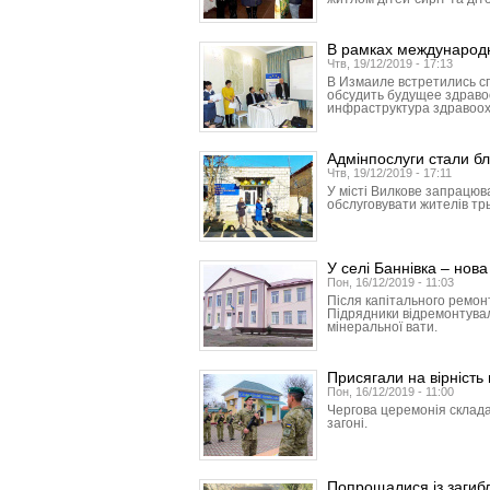
В рамках международ
Чтв, 19/12/2019 - 17:13
В Измаиле встретились с
обсудить будущее здраво
инфраструктура здравоо
Адмінпослуги стали б
Чтв, 19/12/2019 - 17:11
У місті Вилкове запрацюв
обслуговувати жителів трь
У селі Баннівка – нов
Пон, 16/12/2019 - 11:03
Після капітального ремонт
Підрядники відремонтували
мінеральної вати.
Присягали на вірність
Пон, 16/12/2019 - 11:00
Чергова церемонія склада
загоні.
Попрощалися із загиб