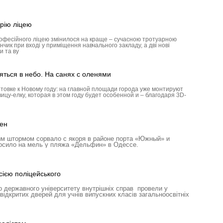
рію ліцею
рофесійного ліцею змінилося на краще – сучасною тротуарною
ик при вході у приміщення навчального закладу, а дві нові
и та ву
яться в небо. На санях с оленями
товке к Новому году: на главной площади города уже монтируют
ицу-елку, которая в этом году будет особенной и – благодаря 3D-
ен
м штормом сорвало с якоря в районе порта «Южный» и
росило на мель у пляжа «Дельфин» в Одессе.
ією поліцейського
 державного університету внутрішніх справ провели у
відкритих дверей для учнів випускних класів загальноосвітніх