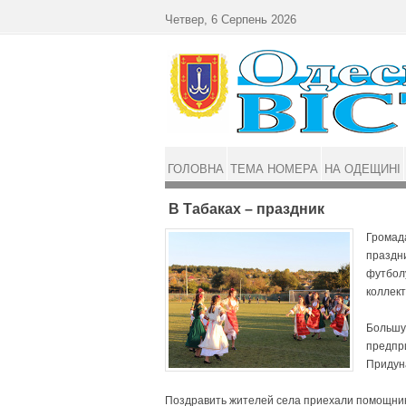
Перейти до основного матеріалу
Четвер, 6 Серпень 2026
ГОЛОВНА
ТЕМА НОМЕРА
НА ОДЕЩИНІ
В Табаках – праздник
Громада
праздн
футбол
коллект
Большу
предпр
Придун
Поздравить жителей села приехали помощник