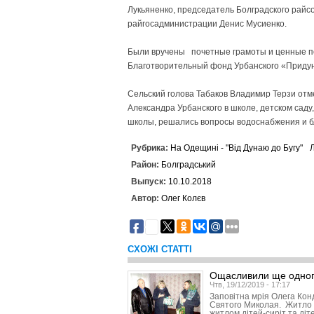
Лукьяненко, председатель Болградского райс
райгосадминистрации Денис Мусиенко.
Были вручены почетные грамоты и ценные п
Благотворительный фонд Урбанского «Придуна
Сельский голова Табаков Владимир Терзи отм
Александра Урбанского в школе, детском саду
школы, решались вопросы водоснабжения и б
Рубрика:
На Одещині - "Від Дунаю до Бугу"
Район:
Болградський
Выпуск:
10.10.2018
Автор:
Олег Колєв
2
СХОЖІ СТАТТІ
Ощасливили ще одног
Чтв, 19/12/2019 - 17:17
Заповітна мрія Олега Кон
Святого Миколая. Житло 
житлом дітей-сиріт та діт