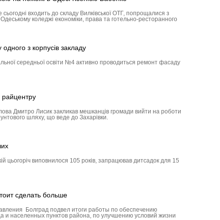
е сьогодні входить до складу Вилківської ОТГ, попрощалися з
в Одеському коледжі економіки, права та готельно-ресторанного
одного з корпусів закладу
альної середньої освіти №4 активно проводиться ремонт фасаду
 райцентру
олова Дмитро Лисик закликав мешканців громади вийти на роботи
унтового шляху, що веде до Захарівки.
ших
кій цьогоріч виповнилося 105 років, запрацював дитсадок для 15
тоит сделать больше
авления Болград подвел итоги работы по обеспечению
а и населенных пунктов района, по улучшению условий жизни