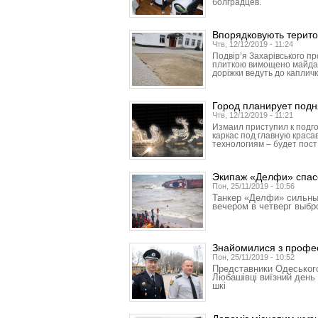
болградцев.
Впорядковують терито
Чтв, 12/12/2019 - 11:24
Подвір’я Захарівського п
плиткою вимощено майданч
доріжки ведуть до капличк
Город планирует подн
Чтв, 12/12/2019 - 11:21
Измаил приступил к подго
каркас под главную красав
технологиям – будет пост
Экипаж «Делфи» спас
Пон, 25/11/2019 - 10:56
Танкер «Делфи» сильны
вечером в четверг выб
Знайомилися з профес
Пон, 25/11/2019 - 10:52
Представники Одеського
Любашівці виїзний день 
шкі