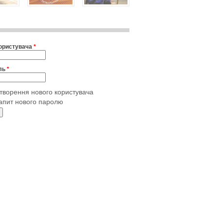
користувача
*
ль
*
творення нового користувача
апит нового паролю