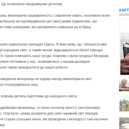
у. Це починання продовжуємо дотепер.
КАР
ку, викликаючи зацікавленість і схвалення навіть іноземних колег.
ав Кушнір на підтвердження цієї своєї думки підкреслює, що
али тими новаціями, які наповнюють навчання на істфаці
інших навчальних закладах Одеси. Я вам скажу, що спільнота вже
ції народних свят, а таким чином відроджуються багаті народні
х також помічають наші сусіди, зокрема з вузів сусідньої Молдови,
колеги гостювали у нас, знайомилися з нашим досвідом
Ше
ання також приєднатися до нашої роботи.
Птн,
роведення вечорниць як чудову нагоду випробувати свої
ого етнографічного шоу.
в яскраву деталь підготовки до народного свята:
дріївських вечорниць, то були спочатку просто заінтриговані,
р. Усім було цікаво розкрити для себе чарівний світ обрядів
я старих сільських жінок, які проводили у молодості такі насичені
ниці