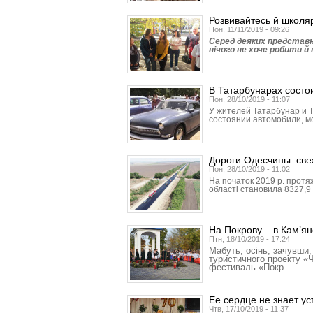
Розвивайтесь й школяр
Пон, 11/11/2019 - 09:26
Серед деяких представ
нічого не хоче робити й
В Татарбунарах состо
Пон, 28/10/2019 - 11:07
У жителей Татар­бунар и 
состоянии автомобили, м
Дороги Одесчины: све
Пон, 28/10/2019 - 11:02
На початок 2019 р. протя
області становила 8327,9 
На Покрову – в Кам’ян
Птн, 18/10/2019 - 17:24
Мабуть, осінь, зачувши,
туристичного проекту «
фестиваль «Покр
Ее сердце не знает ус
Чтв, 17/10/2019 - 11:37