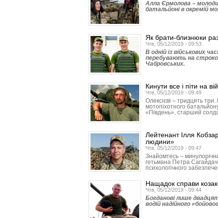
Алла Єрмолова – молод
батальйоні в окремій мо
Як брати-близнюки ра
Чтв, 05/12/2019 - 09:53
В одній із військових ч
перебувають на строко
Чабровських.
Кинути все і піти на ві
Чтв, 05/12/2019 - 09:49
Олексієві – тридцять три
мотопіхотного батальйону
«Південь», старший солда
Лейтенант Ілля Кобза
людини»
Чтв, 05/12/2019 - 09:47
Знайомтесь – минулорічни
гетьмана Петра Сагайдачн
психологічного забезпеч
Нащадок справи козакі
Чтв, 05/12/2019 - 09:44
Богданові лише двадцять
водій надійного «бойово