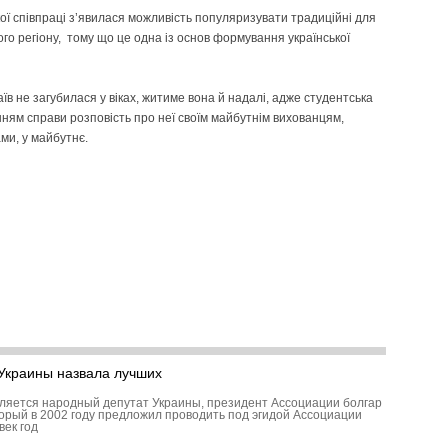
акої співпраці з’явилася можливість популяризувати традиційні для
ого регіону, тому що це одна із основ формування української
їв не загубилася у віках, житиме вона й надалі, адже студентська
нням справи розповість про неї своїм майбутнім вихованцям,
ми, у майбутнє.
Украины назвала лучших
ляется народный депутат Украины, президент Ассоциации болгар
торый в 2002 году предложил проводить под эгидой Ассоциации
век год