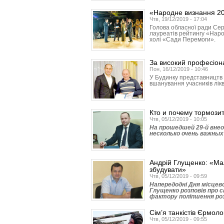
«Народне визнання 20
Чтв, 19/12/2019 - 17:04
Голова обласної ради Сер
лауреатів рейтингу «Наро
холі «Сади Перемоги».
За високий професіона
Пон, 16/12/2019 - 10:46
У Будинку представництв 
вшанування учасників лікв
Кто и почему тормози
Чтв, 05/12/2019 - 10:05
На прошедшей 29-й вне
несколько очень важных
Андрій Глущенко: «Ма
збудувати»
Чтв, 05/12/2019 - 09:59
Напередодні Дня місцев
Глущенко розповів про 
фактору поліпшення ро
Сім’я танкістів Єрмол
Чтв, 05/12/2019 - 09:55