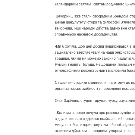
календарним святам і святам родинного цикл
Вечорниці вже стали своєрідним брендом істфа
Декан факультету історії та філософії В’ячесл
вечорниці, інші народні дійства давно вже ст
справжньою наснагою дослідництва.
-Ми б хотіли, щоб цей досвід поширювався в 
зацікавлено звертає увагу на наші реконструк
традиції, якими ми можемо законно пишатися. Ї
Румунії і навіть Польщі. Нещодавно польські 
етнографічних реконструкцій і висловили баж
Студенти-історики сприйняли підготовку до п
організаторські здібності у проведенні яскрав
Олег Зарічняк, студент другого курсу, зауважи
- Коли ми вперше почули про реконструкцію ан
відчули, що нам відкрився якийсь новий прості
минулого. Ми використовували зібрані свідченн
активним дійством і народним гумором вечор