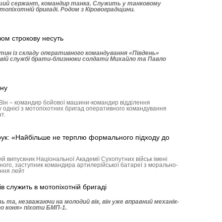
ший сержант, командир танка. Служить у танковому
топіхотній бригаді. Родом з Кіровоградщини.
зом строкову несуть
астин із складу оперативного командування «Південь»
вій службі брати-близнюки солдати Михайло та Павло
йну
. Він – командир бойової машини-командир відділення
 однієї з мотопіхотних бригад оперативного командування
т.
рук: «Найбільше не терплю формального підходу до
й випускник Національної Академії Сухопутних військ імені
ого, заступник командира артилерійської батареї з морально-
ення лейт
в служить в мотопіхотній бригаді
 та, незважаючи на молодий вік, він уже вправний механік-
го коня» піхоти БМП-1.