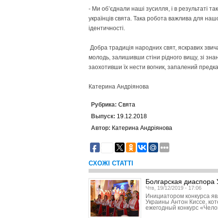
- Ми об’єднали наші зусилля, і в результаті т
українців свята. Така робота важлива для наш
ідентичності.
Добра традиція народних свят, яскравих звича
молодь, залишивши стіни рідного вищу, зі зна
заохотивши їх нести вогник, запалений предка
Катерина Андріянова
Рубрика:
Свята
Выпуск:
19.12.2018
Автор:
Катерина Андріянова
20
СХОЖІ СТАТТІ
Болгарская диаспора 
Чтв, 19/12/2019 - 17:06
Инициатором конкурса яв
Украины Антон Киссе, ко
ежегодный конкурс «Чело