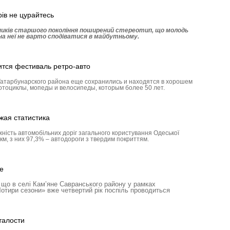
ів не цурайтесь
ників старшого покоління поширений стереотип, що молодь
 на неї не варто сподіватися в майбутньому.
ится фестиваль ретро-авто
Татарбу­нар­ского района еще сохранились и находятся в хорошем
отоциклы, мопеды и велосипеды, которым более 50 лет.
жая статистика
жність автомобільних доріг загального користування Одеської
км, з них 97,3% – автодороги з твердим покриттям.
е
 що в селі Кам’яне Савранського ра­йону у рамках
Чотири сезони» вже четвертий рік поспіль проводиться
талости