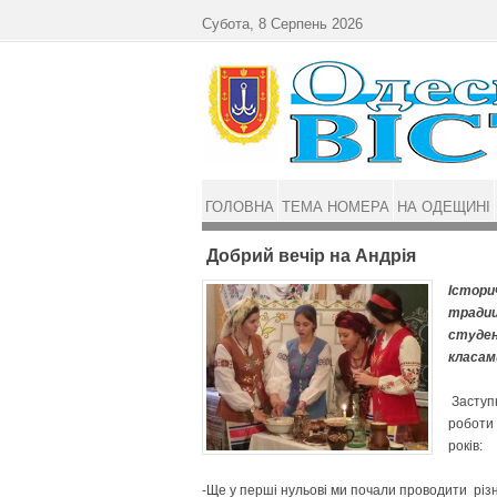
Перейти до основного матеріалу
Субота, 8 Серпень 2026
ГОЛОВНА
ТЕМА НОМЕРА
НА ОДЕЩИНІ
Добрий вечір на Андрія
Істори
традиц
студен
класам
Заступн
роботи 
років:
-Ще у перші нульові ми почали проводити різн