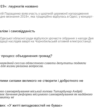
19»: лауреатів названо
гій Паращенко взяв участь у щорічній церемонії нагородження
дне визнання 2019», яка традиційно відбулась в Одесі, у концерт-
лізм і самовідданість
Одеської обласної ради відбулося урочисте зібрання з нагоди Дня
ідації наслідків аварії на Чорнобильській атомній електростанції.
т процесс объединения громад?
очередной сессии областного совета депутаты подняли
 для жизни региона вопросов.
лими силами великого не створити і добротного не
ого самоврядування міський голова Татарбунар Андрій
своє бачення реформи місцевого самоврядування як надійного
звитку мі
ових: «У житті випадковостей не буває»