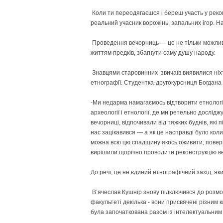
Коли ти переодягаєшся і береш участь у реконс
реальний учасник ворожінь, запальних ігор. На
Проведення вечорниць — це не тільки можливі
життям предків, збагнути саму душу народу.
Знавцями старовинних звичаїв виявилися ніхто
етнографії. Студентка-другокурсниця Богдана
-Ми недарма намагаємось відтворити етнологі
археології і етнології, де ми ретельно дослідж
вечорниці, відпочивали від тяжких буднів, які п
нас зацікавився — а як це насправді було коли
можна всю цю спадщину якось оживити, поверну
вирішили щорічно проводити реконструкцію в
До речі, це не єдиний етнографічний захід, я
В’ячеслав Кушнір знову підключився до розмов
факультеті декілька - вони присвячені різним 
була започаткована разом із інтелектуальним