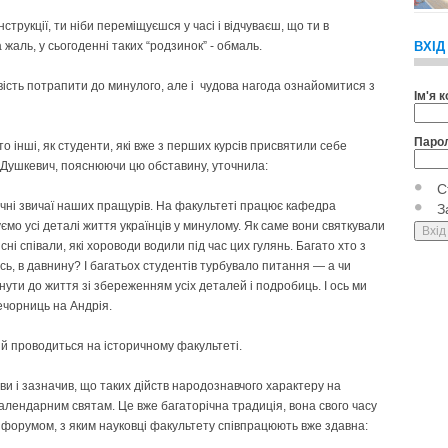
трукції, ти ніби переміщуєшся у часі і відчуваєш, що ти в
 жаль, у сьогоденні таких “родзинок” - обмаль.
ВХІД
сть потрапити до минулого, але і чудова нагода ознайомитися з
Ім'я 
Паро
 інші, як студенти, які вже з перших курсів присвятили себе
 Душкевич, пояснюючи цю обставину, уточнила:
С
чні звичаї наших пращурів. На факультеті працює кафедра
З
уємо усі деталі життя українців у минулому. Як саме вони святкували
існі співали, які хороводи водили під час цих гулянь. Багато хто з
сь, в давнину? І багатьох студентів турбувало питання — а чи
ти до життя зі збереженням усіх деталей і подробиць. І ось ми
ечорниць на Андрія.
кий проводиться на історичному факультеті.
и і зазначив, що таких дійств народознавчого характеру на
календарним святам. Це вже багаторічна традиція, вона свого часу
 форумом, з яким науковці факультету співпрацюють вже здавна: