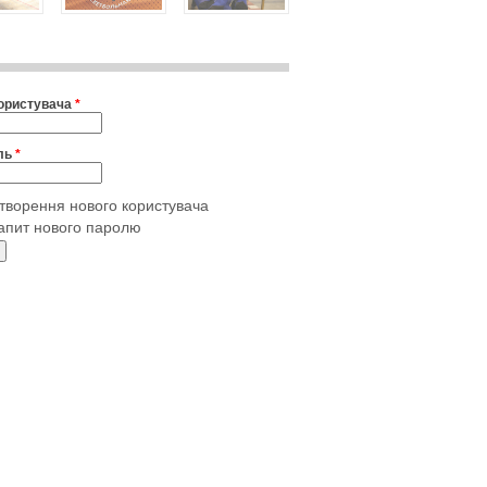
користувача
*
ль
*
творення нового користувача
апит нового паролю