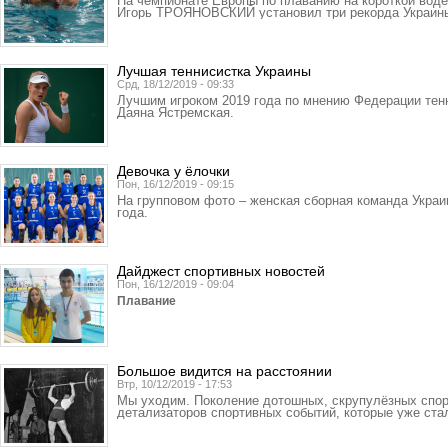
На чемпионате Европы по плаванию на короткой воде
Игорь ТРОЯНОВСКИЙ установил три рекорда Украин
Лучшая теннисистка Украины
Срд, 18/12/2019 - 09:33
Лучшим игроком 2019 года по мнению Федерации тен
Даяна Ястремская.
Девочка у ёлочки
Пон, 16/12/2019 - 09:15
На групповом фото – женская сборная команда Украи
года.
Дайджест спортивных новостей
Пон, 16/12/2019 - 09:04
Плавание
Большое видится на расстоянии
Втр, 10/12/2019 - 17:53
Мы уходим. Поколение дотошных, скрупулёзных спорт
детализаторов спортивных событий, которые уже ста