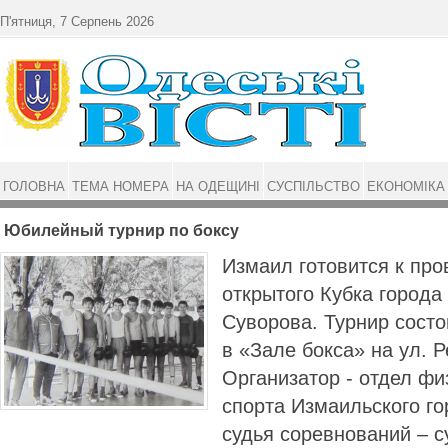
Перейти до основного матеріалу
П'ятниця, 7 Серпень 2026
ГОЛОВНА
ТЕМА НОМЕРА
НА ОДЕЩИНІ
СУСПІЛЬСТВО
ЕКОНОМІКА
Юбилейный турнир по боксу
Измаил готовится к пр
открытого Кубка города
Суворова. Турнир состо
в «Зале бокса» на ул. Р
Организатор - отдел фи
спорта Измаильского го
судья соревнований – 