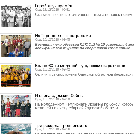
Герой двух времён
Срд, 18/12/2019 - 09:51
Старики - почти в этом уверен - мой заголовок поймут
Из Тернополя - с наградами
Срд, 18/12/2019 - 09:45
Воспитанники одесской КДЮСШ № 10 завоевали 6 ме
всеукраинском турнире по спортивной гимнастике.
Более 60-ти медалей - у одесских каратистов
Срд, 18/12/2019 - 09:42
Отличились спортсмены Одесской областной федерации 
И снова одесские бойцы
Срд, 18/12/2019 - 09:39
На молодежном чемпионате Украины по боксу, которы
медалей на счету сборной Одесской области.
Три рекорда Трояновского
Срд, 18/12/2019 - 09:36