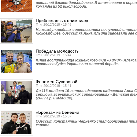
школьной баскетбольной лиги. В этом сезоне в сор
команды из 52 школ города.
Приближаясь к олимпиаде
Птн, 20/12/2019 - 15:48
На международных соревнованиях по пулевой стрель
Люксембурге, одесситка Анна Ильина завоевала две 
Победила молодость
Птн, 20/12/2019 - 15:44
Юная воспитанница южненского ФСК «Химик» Алекса
взрослого Кубка Украины по женской борьбе.
Феномен Суворовой
Птн, 20/12/2019 - 15:41
До 116-ти боев 10-летняя одесская саблистка Анна 
серию на всеукраинских соревнованиях «Детская фе
(2009 г.р. и младше).
«Бронза» из Венеции
Птн, 20/12/2019 - 15:37
Одессит Константин Черненко стал бронзовым призе
карате.