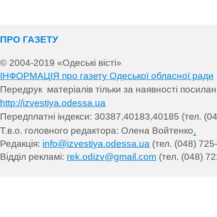
ПРО ГАЗЕТУ
© 2004-2019 «Одеські вісті»
ІНФОРМАЦІЯ про газету Одеської обласної ради
Передрук матеріалів т
ільки за наявності посила
http://izvestiya.odessa.ua
Передплатні індекси: 30
387,40183,40185 (тел. (04
.
Т.в.о. головного редактора: Олена Войтенко
Редакція:
info@izvestiya.odessa.ua
(тел. (048) 725
Відділ рекламі:
rek.odizv@gmail.com
(тел. (048) 72