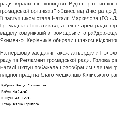
ради обрали її керівництво. Відтепер її очолює
громадської організації «Бізнес від Дністра до
її заступником стала Наталя Маркелова (ГО «
Громадська Ініціатива»), а секретарем ради об
відділу комунікацій з громадськістю райдержад
Якименко. Керівників обирали шляхом відкрито
На першому засіданні також затвердили Полож
раду та Регламент громадської ради. Голова ра
Наталі П’ятун побажала новообраним членам г
плідної праці на благо мешканців Кілійського ра
Рубрика:
Влада
Суспільство
Район:
Кілійський
Выпуск:
30.01.2019
Автор:
Тетяна Корнілова