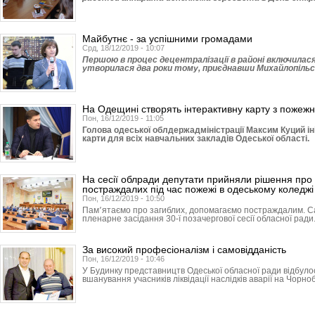
Майбутнє - за успішними громадами
Срд, 18/12/2019 - 10:07
Першою в процес децентралізації в районі включилася
утворилася два роки тому, приєднавши Михайлопільсь
На Одещині створять інтерактивну карту з пожежн
Пон, 16/12/2019 - 11:05
Голова одеської облдержадміністрації Максим Куций ін
карти для всіх навчальних закладів Одеської області.
На сесії облради депутати прийняли рішення про 
постраждалих під час пожежі в одеському коледжі
Пон, 16/12/2019 - 10:50
Пам՚ятаємо про загиблих, допомагаємо постраждалим. С
пленарне засідання 30-ї позачергової сесії обласної ради
За високий професіоналізм і самовідданість
Пон, 16/12/2019 - 10:46
У Будинку представництв Одеської обласної ради відбуло
вшанування учасників ліквідації наслідків аварії на Чорно