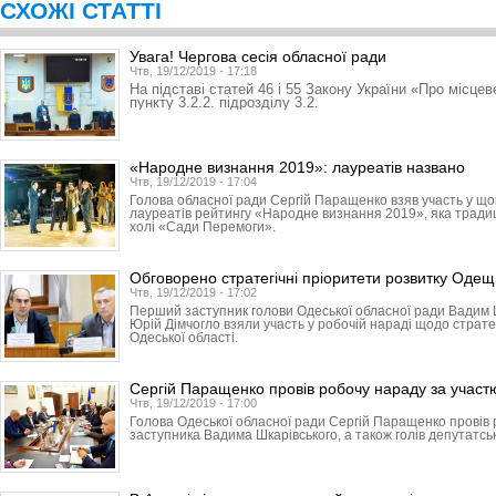
СХОЖІ СТАТТІ
Увага! Чергова сесія обласної ради
Чтв, 19/12/2019 - 17:18
На підставі статей 46 і 55 Закону України «Про місце
пункту 3.2.2. підрозділу 3.2.
«Народне визнання 2019»: лауреатів названо
Чтв, 19/12/2019 - 17:04
Голова обласної ради Сергій Паращенко взяв участь у що
лауреатів рейтингу «Народне визнання 2019», яка традиці
холі «Сади Перемоги».
Обговорено стратегічні пріоритети розвитку Оде
Чтв, 19/12/2019 - 17:02
Перший заступник голови Одеської обласної ради Вадим 
Юрій Дімчогло взяли участь у робочій нараді щодо страте
Одеської області.
Сергій Паращенко провів робочу нараду за участю
Чтв, 19/12/2019 - 17:00
Голова Одеської обласної ради Сергій Паращенко провів
заступника Вадима Шкарівського, а також голів депутатськ