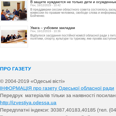
В защите нуждаются не только дети и осужденны
Пон, 16/12/2019 - 10:42
В преддверии сессии областного совета состоялось зас
комиссии по правам человека, свободе слова и информа
Бойченко.
Увага – учбовим закладам
Пон, 16/12/2019 - 10:36
Відбулося засідання постійної комісії обласної ради з пит
політики, спорту, культури та туризму, яке провів заступник
ПРО ГАЗЕТУ
© 2004-2019 «Одеські вісті»
ІНФОРМАЦІЯ про газету Одеської обласної ради
Передрук матеріалів т
ільки за наявності посила
http://izvestiya.odessa.ua
Передплатні індекси: 30
387,40183,40185 (тел. (04