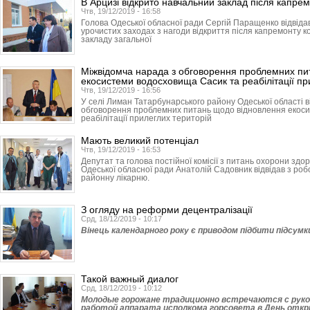
В Арцизі відкрито навчальний заклад після капре
Чтв, 19/12/2019 - 16:58
Голова Одеської обласної ради Сергій Паращенко відвідав
урочистих заходах з нагоди відкриття після капремонту к
закладу загальної
Міжвідомча нарада з обговорення проблемних пи
екосистеми водосховища Сасик та реабілітації пр
Чтв, 19/12/2019 - 16:56
У селі Лиман Татарбунарського району Одеської області в
обговорення проблемних питань щодо відновлення екос
реабілітації прилеглих територій
Мають великий потенціал
Чтв, 19/12/2019 - 16:53
Депутат та голова постійної комісії з питань охорони здор
Одеської обласної ради Анатолій Садовник відвідав з ро
районну лікарню.
З огляду на реформи децентралізації
Срд, 18/12/2019 - 10:17
Вінець календарного року є приводом підбити підсумки 
Такой важный диалог
Срд, 18/12/2019 - 10:12
Молодые горожане традиционно встречаются с руко
работой аппарата исполкома горсовета в День отк