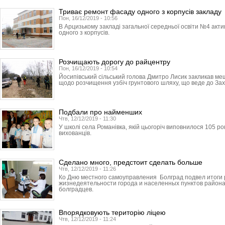
Триває ремонт фасаду одного з корпусів закладу
Пон, 16/12/2019 - 10:56
В Арцизькому закладі загальної середньої освіти №4 ак
одного з корпусів.
Розчищають дорогу до райцентру
Пон, 16/12/2019 - 10:54
Йосипівський сільський голова Дмитро Лисик закликав ме
щодо розчищення узбіч грунтового шляху, що веде до Зах
Подбали про найменших
Чтв, 12/12/2019 - 11:30
У школі села Романівка, якій цьогоріч виповнилося 105 ро
вихованців.
Сделано много, предстоит сделать больше
Чтв, 12/12/2019 - 11:26
Ко Дню местного самоуправления Болград подвел итоги
жизнедеятельности города и населенных пунктов района
болградцев.
Впорядковують територію ліцею
Чтв, 12/12/2019 - 11:24