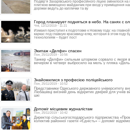
Подвір’я Захарівського професійного ліцею змінилося н
плиткою вимощено майданчик при вході у приміщення навч
доріжки ведуть до каплички та ву
Город планирует подняться в небо. На санях с о
Чтв, 12/12/2019 - 11:21
Измаил приступил к подготовке к Новому году: на главн
каркас под главную красавицу-елку, которая в этом году 
технологиям – будет пост
Экипаж «Делфи» спасен
Пон, 25/11/2019 - 10:56
Танкер «Делфи» сильным штормом сорвало с якоря 
вечером в четверг выбросило на мель у пляжа «Дел
Знайомилися з професією поліцейського
Пон, 25/11/2019 - 10:52
Представники Одеського державного університету вн
Любашівці виїзний день відкритих дверей для учнів в
шкі
Допоміг місцевим журналістам
Пон, 25/11/2019 - 10:42
Директор сільськогосподарського підприємства «Про
колектив районної газети «Єдність» – допоміг відрем