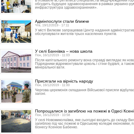
В Измаиле встретились специалисты медучреждений горо
обсудить будущее здравоохранения в рамках украино-ру
инфраструктура здравоохранения».
Адмінпослуги стали ближче
Чтв, 19/12/2019 - 17:11
У місті Вилкове запрацював Центр надання адміністратив
обслуговувати жителів трьох населених пунктів.
У селі Баннівка – нова школа
Пон, 16/12/2019 - 11:03
Після капітального ремонту вона справді виглядає як нов
Підрядники відремонтували цоколь і стіни будівлі, а тако
мінеральної вати.
Присягали на вірність народу
Пон, 16/12/2019 - 11:00
Чергова церемонія складання Військової присяги відбула
загоні.
Попрощалися із загиблою на пожежі в Одесі Ксен
Пон, 16/12/2019 - 10:58
У селі Новомиколаївка, яке сьогодні входить до складу Ви
загиблою під час пожежі в Одеському коледжі економіки, 
бізнесу Ксенією Бабенко.