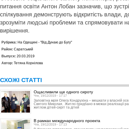
питання освіти Антон Лобан зазначив, що зустрі
спілкування демонструють відкритість влади, 
зрозуміти людські проблеми та спрямовувати н
вирішення.
Рубрика:
На Одещині - "Від Дунаю до Бугу"
Район:
Саратський
Выпуск:
20.03.2019
Автор:
Тетяна Корнілова
СХОЖІ СТАТТІ
Ощасливили ще одного сироту
Чтв, 19/12/2019 - 17:17
Заповітна мрія Олега Кондрухіна – мешкати у власній ос
Святого Миколая. Житло придбано в межах реалізації р
житлом дітей-сиріт та дітей
В рамках международного проекта
Чтв, 19/12/2019 - 17:13