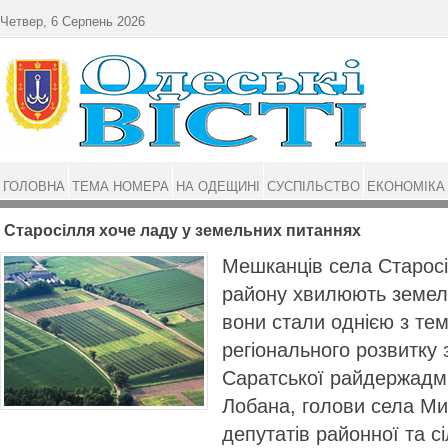
Перейти до основного матеріалу
Четвер, 6 Серпень 2026
ГОЛОВНА
ТЕМА НОМЕРА
НА ОДЕЩИНІ
СУСПІЛЬСТВО
ЕКОНОМІКА
Старосілля хоче ладу у земельних питаннях
Мешканців села Старос
району хвилюють земель
вони стали однією з те
регіонального розвитку 
Саратської райдержадмі
Лобана, голови села М
депутатів районної та сі