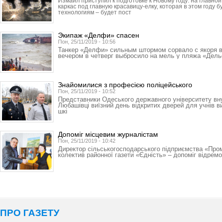
Измаил приступил к подготовке к Новому году: на главн
каркас под главную красавицу-елку, которая в этом году 
технологиям – будет пост
Экипаж «Делфи» спасен
Пон, 25/11/2019 - 10:56
Танкер «Делфи» сильным штормом сорвало с якоря 
вечером в четверг выбросило на мель у пляжа «Дел
Знайомилися з професією поліцейського
Пон, 25/11/2019 - 10:52
Представники Одеського державного університету вн
Любашівці виїзний день відкритих дверей для учнів в
шкі
Допоміг місцевим журналістам
Пон, 25/11/2019 - 10:42
Директор сільськогосподарського підприємства «Про
колектив районної газети «Єдність» – допоміг відрем
ПРО ГАЗЕТУ