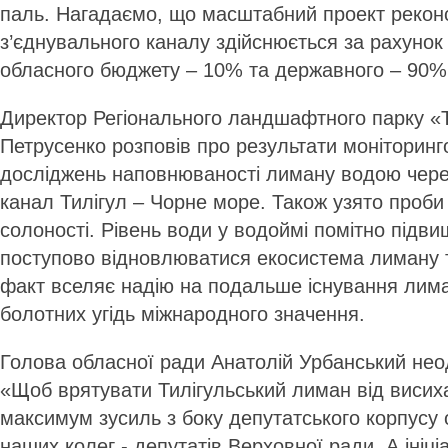
паль. Нагадаємо, що масштабний проект реконс
з’єднувального каналу здійснюється за рахунок
обласного бюджету – 10% та державного – 90%
Директор Регіонального ландшафтного парку «Т
Петрусенко розповів про результати моніторинго
досліджень наповнюваності лиману водою чере
канал Тилігул – Чорне море. Також узято проби
солоності. Рівень води у водоймі помітно підв
поступово відновлюватися екосистема лиману 
факт вселяє надію на подальше існування лима
болотних угідь міжнародного значення.
Голова обласної ради Анатолій Урбанський нео
«Щоб врятувати Тилігульський лиман від виси
максимум зусиль з боку депутатського корпусу 
наших колег - депутатів Верховної ради. А ініці