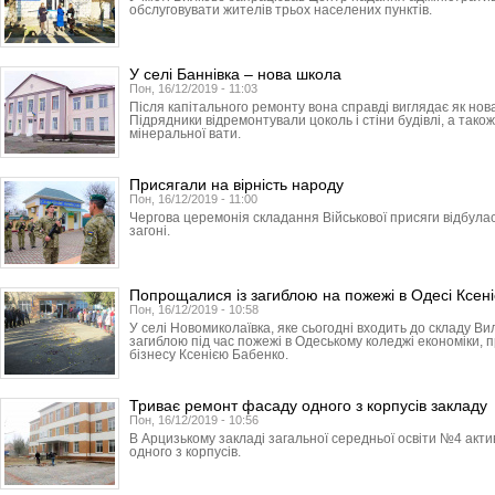
обслуговувати жителів трьох населених пунктів.
У селі Баннівка – нова школа
Пон, 16/12/2019 - 11:03
Після капітального ремонту вона справді виглядає як нов
Підрядники відремонтували цоколь і стіни будівлі, а тако
мінеральної вати.
Присягали на вірність народу
Пон, 16/12/2019 - 11:00
Чергова церемонія складання Військової присяги відбула
загоні.
Попрощалися із загиблою на пожежі в Одесі Ксен
Пон, 16/12/2019 - 10:58
У селі Новомиколаївка, яке сьогодні входить до складу Ви
загиблою під час пожежі в Одеському коледжі економіки, 
бізнесу Ксенією Бабенко.
Триває ремонт фасаду одного з корпусів закладу
Пон, 16/12/2019 - 10:56
В Арцизькому закладі загальної середньої освіти №4 ак
одного з корпусів.