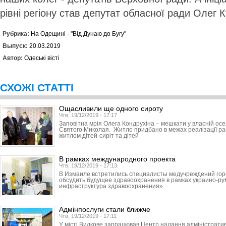
рівні регіону став депутат обласної ради Олег 
Рубрика:
На Одещині - "Від Дунаю до Бугу"
Выпуск:
20.03.2019
Автор:
Одеські вісті
СХОЖІ СТАТТІ
Ощасливили ще одного сироту
Чтв, 19/12/2019 - 17:17
Заповітна мрія Олега Кондрухіна – мешкати у власній ос
Святого Миколая. Житло придбано в межах реалізації р
житлом дітей-сиріт та дітей
В рамках международного проекта
Чтв, 19/12/2019 - 17:13
В Измаиле встретились специалисты медучреждений горо
обсудить будущее здравоохранения в рамках украино-ру
инфраструктура здравоохранения».
Адмінпослуги стали ближче
Чтв, 19/12/2019 - 17:11
У місті Вилкове запрацював Центр надання адміністратив