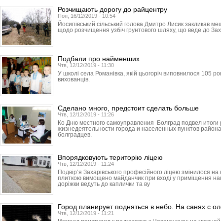
Розчищають дорогу до райцентру
Пон, 16/12/2019 - 10:54
Йосипівський сільський голова Дмитро Лисик закликав ме
щодо розчищення узбіч грунтового шляху, що веде до Зах
Подбали про найменших
Чтв, 12/12/2019 - 11:30
У школі села Романівка, якій цьогоріч виповнилося 105 ро
вихованців.
Сделано много, предстоит сделать больше
Чтв, 12/12/2019 - 11:26
Ко Дню местного самоуправления Болград подвел итоги
жизнедеятельности города и населенных пунктов района
болградцев.
Впорядковують територію ліцею
Чтв, 12/12/2019 - 11:24
Подвір’я Захарівського професійного ліцею змінилося н
плиткою вимощено майданчик при вході у приміщення навч
доріжки ведуть до каплички та ву
Город планирует подняться в небо. На санях с о
Чтв, 12/12/2019 - 11:21