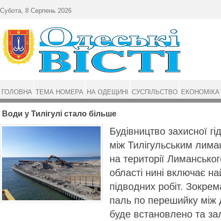
Перейти до основного матеріалу
Субота, 8 Серпень 2026
ГОЛОВНА
ТЕМА НОМЕРА
НА ОДЕЩИНІ
СУСПІЛЬСТВО
ЕКОНОМІКА
Води у Тилiгулі стало більше
Будівництво захисної гі
між Тилігульським лим
на території Лимансько
області нині включає н
підводних робіт. Зокре
паль по перешийку між 
буде встановлено та за