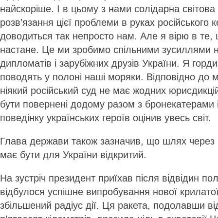
найскоріше. І в цьому з нами солідарна світова
розв’язання цієї проблеми в руках російського 
доводиться так непросто нам. Але я вірю в те,
настане. Це ми зробимо спільними зусиллями 
дипломатів і зарубіжних друзів України. Я горди
поводять у полоні наші моряки. Відповідно до 
ніякий російський суд не має жодних юрисдикцій
бути повернені додому разом з бронекатерами 
поведінку українських героїв оцінив увесь світ.
Глава держави також зазначив, що шлях через 
має бути для України відкритий.
На зустріч президент приїхав після відвідин по
відбулося успішне випробування нової крилатої
збільшений радіус дії. Ця ракета, подолавши від