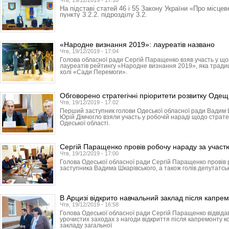
Чтв, 19/12/2019 - 17:18
На підставі статей 46 і 55 Закону України «Про місце
пункту 3.2.2. підрозділу 3.2.
«Народне визнання 2019»: лауреатів названо
Чтв, 19/12/2019 - 17:04
Голова обласної ради Сергій Паращенко взяв участь у що
лауреатів рейтингу «Народне визнання 2019», яка традиці
холі «Сади Перемоги».
Обговорено стратегічні пріоритети розвитку Оде
Чтв, 19/12/2019 - 17:02
Перший заступник голови Одеської обласної ради Вадим 
Юрій Дімчогло взяли участь у робочій нараді щодо страте
Одеської області.
Сергій Паращенко провів робочу нараду за участю
Чтв, 19/12/2019 - 17:00
Голова Одеської обласної ради Сергій Паращенко провів
заступника Вадима Шкарівського, а також голів депутатськ
В Арцизі відкрито навчальний заклад після капре
Чтв, 19/12/2019 - 16:58
Голова Одеської обласної ради Сергій Паращенко відвідав
урочистих заходах з нагоди відкриття після капремонту к
закладу загальної