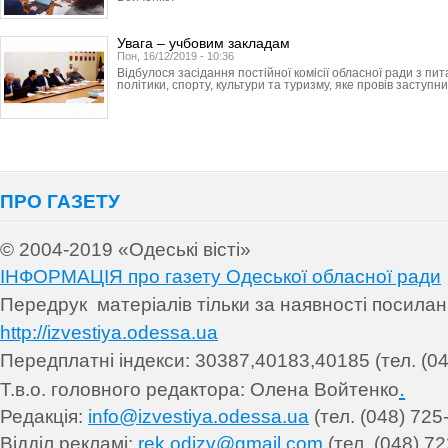
Увага – учбовим закладам
Пон, 16/12/2019 - 10:36
Відбулося засідання постійної комісії обласної ради з пит
політики, спорту, культури та туризму, яке провів заступник
ПРО ГАЗЕТУ
© 2004-2019 «Одеські вісті»
ІНФОРМАЦІЯ про газету Одеської обласної ради
Передрук матеріалів т
ільки за наявності посила
http://izvestiya.odessa.ua
Передплатні індекси: 30
387,40183,40185 (тел. (04
.
Т.в.о. головного редактора: Олена Войтенко
Редакція:
info@izvestiya.odessa.ua
(тел. (048) 725
Відділ рекламі:
rek.odizv@gmail.com
(тел. (048) 72