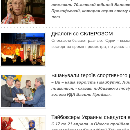
отмечали 70-летний юбилей Вален
Прокофьевой, которая верна этому 
лет.
Диалоги со СКЛЕРОЗОМ
Спектакли бывают разные. Одни – вызы
восторг во время просмотра, но доволь
Вшанували героїв спортивного 
– Ви – наша гордість і майбутнє. Лим
пишатися, - сказав, підбиваючи підс
голова РДА Василь Приймак.
Тайбоксеры Украины съедутся 
С 17 по 21 апреля в Одессе пройде