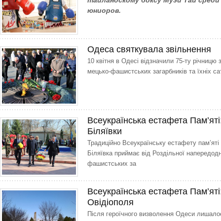
таиландскому боксу Муэй Тай среди
юниоров.
Одеса святкувала звільнення
10 квітня в Одесі відзначили 75-ту річ­ницю 
мецько-фашистських загарбників та їхніх сат
Всеукраїнська естафета Пам’яті:
Біляївки
Традиційно Всеук­раїнську ес­та­фету пам’я­
Біляївка приймає від Роздільної напередодн
фашистських за
Всеукраїнська естафета Пам’яті:
Овідіополя
Після героїчного визволення Одеси лишалос