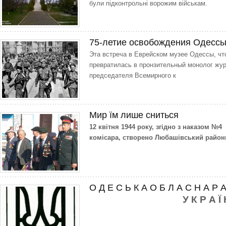
були підконтрольні ворожим військам.
75-летие освобождения Одессы.
Эта встреча в Еврейском музее Одессы, что
превратилась в пронзительный монолог жур
председателя Всемирного к
Мир їм лише сниться
12 квітня 1944 року, згідно з наказом №
комісара, створено Любашівський районн
О Д Е С Ь К А О Б Л А С Н А Р
У К Р А Ї