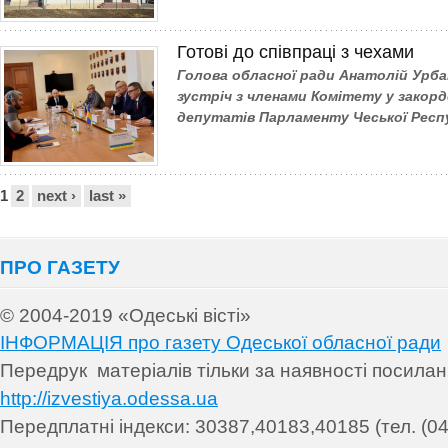
Готові до співпраці з чехами
Голова обласної ради Анатолій Урба
зустріч з членами Комітету у закор
депутатів Парламенту Чеської Респ
Сторінки
1
2
next ›
last »
ПРО ГАЗЕТУ
© 2004-2019 «Одеські вісті»
ІНФОРМАЦІЯ про газету Одеської обласної ради
Передрук матеріалів т
ільки за наявності посила
http://izvestiya.odessa.ua
Передплатні індекси: 30
387,40183,40185 (тел. (04