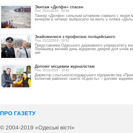
Экипаж «Делфи» спасен
Пон, 25/11/2019 - 10:56
Танкер «Делфи» сильным штормом сорвало с якоря 
вечером в четверг выбросило на мель у пляжа «Дел
Знайомилися з професією поліцейського
Пон, 25/11/2019 - 10:52
Представники Одеського державного університету вн
Любашівці виїзний день відкритих дверей для учнів в
шкі
Допоміг місцевим журналістам
Пон, 25/11/2019 - 10:42
Директор сільськогосподарського підприємства «Про
колектив районної газети «Єдність» – допоміг відрем
ПРО ГАЗЕТУ
© 2004-2019 «Одеські вісті»