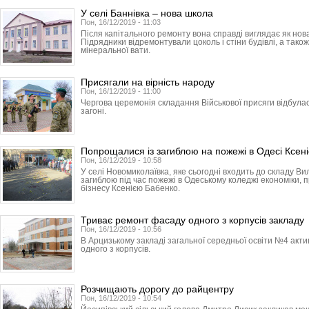
У селі Баннівка – нова школа
Пон, 16/12/2019 - 11:03
Після капітального ремонту вона справді виглядає як нов
Підрядники відремонтували цоколь і стіни будівлі, а тако
мінеральної вати.
Присягали на вірність народу
Пон, 16/12/2019 - 11:00
Чергова церемонія складання Військової присяги відбула
загоні.
Попрощалися із загиблою на пожежі в Одесі Ксен
Пон, 16/12/2019 - 10:58
У селі Новомиколаївка, яке сьогодні входить до складу Ви
загиблою під час пожежі в Одеському коледжі економіки, 
бізнесу Ксенією Бабенко.
Триває ремонт фасаду одного з корпусів закладу
Пон, 16/12/2019 - 10:56
В Арцизькому закладі загальної середньої освіти №4 ак
одного з корпусів.
Розчищають дорогу до райцентру
Пон, 16/12/2019 - 10:54