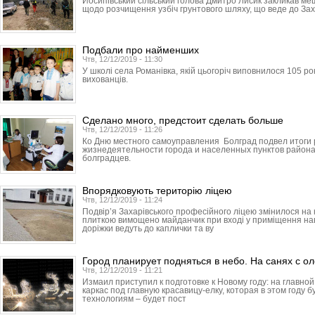
Йосипівський сільський голова Дмитро Лисик закликав ме
щодо розчищення узбіч грунтового шляху, що веде до Зах
Подбали про найменших
Чтв, 12/12/2019 - 11:30
У школі села Романівка, якій цьогоріч виповнилося 105 ро
вихованців.
Сделано много, предстоит сделать больше
Чтв, 12/12/2019 - 11:26
Ко Дню местного самоуправления Болград подвел итоги
жизнедеятельности города и населенных пунктов района
болградцев.
Впорядковують територію ліцею
Чтв, 12/12/2019 - 11:24
Подвір’я Захарівського професійного ліцею змінилося н
плиткою вимощено майданчик при вході у приміщення навч
доріжки ведуть до каплички та ву
Город планирует подняться в небо. На санях с о
Чтв, 12/12/2019 - 11:21
Измаил приступил к подготовке к Новому году: на главн
каркас под главную красавицу-елку, которая в этом году 
технологиям – будет пост