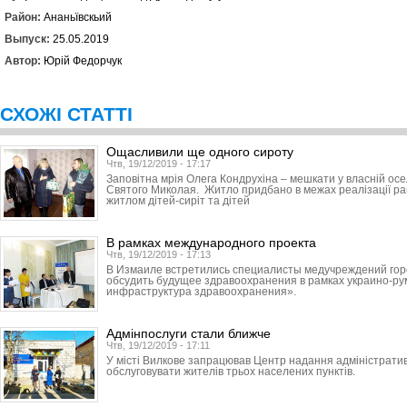
Район:
Ананьївскьий
Выпуск:
25.05.2019
Автор:
Юрій Федорчук
СХОЖІ СТАТТІ
Ощасливили ще одного сироту
Чтв, 19/12/2019 - 17:17
Заповітна мрія Олега Кондрухіна – мешкати у власній ос
Святого Миколая. Житло придбано в межах реалізації р
житлом дітей-сиріт та дітей
В рамках международного проекта
Чтв, 19/12/2019 - 17:13
В Измаиле встретились специалисты медучреждений горо
обсудить будущее здравоохранения в рамках украино-ру
инфраструктура здравоохранения».
Адмінпослуги стали ближче
Чтв, 19/12/2019 - 17:11
У місті Вилкове запрацював Центр надання адміністратив
обслуговувати жителів трьох населених пунктів.