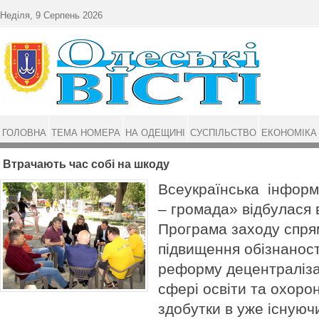
Перейти до основного матеріалу
Неділя, 9 Серпень 2026
ГОЛОВНА
ТЕМА НОМЕРА
НА ОДЕЩИНІ
СУСПІЛЬСТВО
ЕКОНОМІКА
Втрачають час собі на шкоду
Всеукраїнська інформ
– громада» відбулася 
Програма заходу спря
підвищення обізнанос
реформу децентралізаці
сфері освіти та охорон
здобутки в уже існуюч