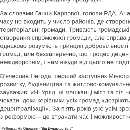
За словами Ганни Карпової, голови РДА, Ан
часу не входить у число районів, де створен
територіальні громади. Тривають громадськ
створення спроможної громади, але справа д
однаково розуміють принцип добровільності 
громад, але беззаперечно, що процес децент
невідворотнім, і нам нікуди від цього не поді
В’ячеслав Негода, перший заступник Міністр
розвитку, будівництва та житлово-комуналь
зауважив: «Ні Уряд, ні мешканці міст та сіл 
чекати, доки керівники усіх громад «дозріют
децентралізації». За п’ять років уже усім зр
з реформою – це втрачати час і можливості
Рубрика:
На Одещині - "Від Дунаю до Бугу"