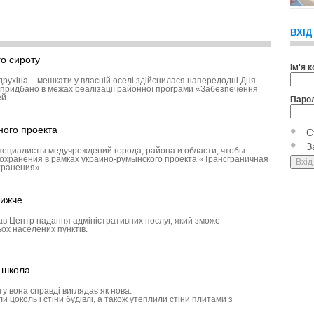
ВХІД
о сироту
Ім'я 
друхіна – мешкати у власній оселі здійснилася напередодні Дня
придбано в межах реалізації районної програми «Забезпечення
ей
Паро
ного проекта
С
З
пециалисты медучреждений города, района и области, чтобы
охранения в рамках украино-румынского проекта «Трансграничная
хранения».
лижче
ав Центр надання адміністративних послуг, який зможе
ох населених пунктів.
а школа
у вона справді виглядає як нова.
 цоколь і стіни будівлі, а також утеплили стіни плитами з