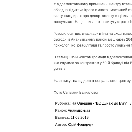
У відремонтованому приміщенні центру встано
обладнані дитяча ігрова кімната і масажний ка
заступник директора департаменту соціальної
консультант Національного інституту стратег
Говорилося, що, внаслідок війни на сході нашої
сьогодні в Ананьївському районі мешкають 26
психологічної реабілітації та просто людської 
В селищі Окни коштом громади відремонтовано 
яка служила за конт­рактом у 59-й бригаді пі
умовах.
На знімку: на відкритті соціального центру
Фото Світлани Байкалової
Рубрика:
На Одещині - "Від Дунаю до Бугу"
Район:
Ананьївскьий
Выпуск:
11.09.2019
Автор:
Юрій Федорчук