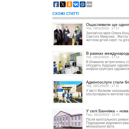
СХОЖІ СТАТТІ
Ощасливили ще одног
Чтв, 19/12/2019 - 17:17
Заповітна мрія Олега Кон
Святого Миколая. Житло 
житлом дітей-сиріт та діт
В рамках международ
Чтв, 19/12/2019 - 17:13
В Измаиле встретились с
обсудить будущее здраво
инфраструктура здравоо
Адмінпослуги стали б
Чтв, 19/12/2019 - 17:11
У місті Вилкове запрацюв
обслуговувати жителів трь
У селі Баннівка – нов
Пон, 16/12/2019 - 11:03
Після капітального ремонт
Підрядники відремонтували
мінеральної вати.