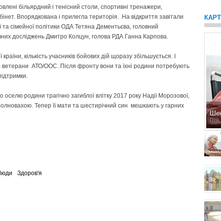
влені більярдний і тенісний столи, спортивні тренажери,
бінет. Впорядкована і прилегла територія. На відкриття завітали
КАР
 та сімейної політики ОДА Тетяна Дементьєва, головний
ічних досліджень Дмитро Колцун, голова РДА Ганна Карпова.
 країни, кількість учасників бойових дій щоразу збільшується. І
4 ветерани АТО/ООС. Після фронту вони та їхні родини потребують
підтримки.
оселю родини трагічно загиблої влітку 2017 року Надії Морозової,
д Волновахою. Тепер її мати та шестирічний син мешкають у гарних
Ше
Птн,
Люди
Здоров'я