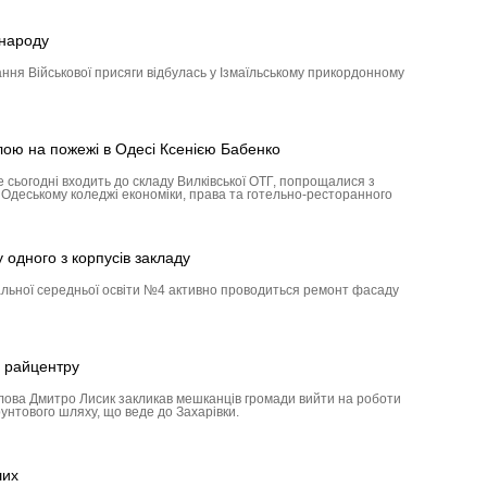
 народу
ння Військової присяги відбулась у Ізмаїльському прикордонному
лою на пожежі в Одесі Ксенією Бабенко
е сьогодні входить до складу Вилківської ОТГ, попрощалися з
в Одеському коледжі економіки, права та готельно-ресторанного
одного з корпусів закладу
альної середньої освіти №4 активно проводиться ремонт фасаду
 райцентру
олова Дмитро Лисик закликав мешканців громади вийти на роботи
унтового шляху, що веде до Захарівки.
ших