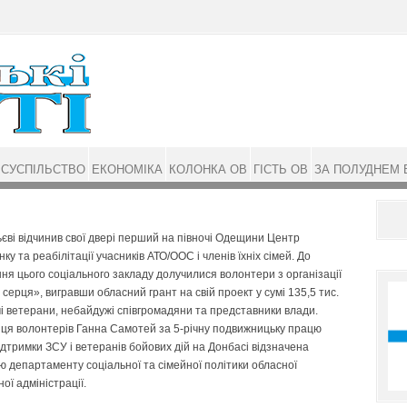
СУСПІЛЬСТВО
ЕКОНОМІКА
КОЛОНКА ОВ
ГІСТЬ ОВ
ЗА ПОЛУДНЕМ 
єві відчинив свої двері перший на півночі Одещини Центр
нку та реабілітації учасників АТО/ООС і членів їхніх сімей. До
ня цього соціального закладу долучилися волонтери з організації
 серця», вигравши обласний грант на свій проект у сумі 135,5 тис.
мі ветерани, небайдужі співгромадяни та представники влади.
ця волонтерів Ганна Самотей за 5-річну подвижницьку працю
дтримки ЗСУ і ветеранів бойових дій на Донбасі відзначена
 департаменту соціальної та сімейної політики обласної
ої адміністрації.