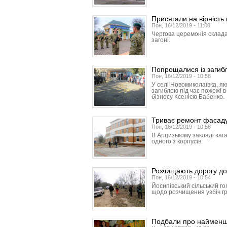
Присягали на вірність
Пон, 16/12/2019 - 11:00
Чергова церемонія склада
загоні.
Попрощалися із загиб
Пон, 16/12/2019 - 10:58
У селі Новомиколаївка, як
загиблою під час пожежі 
бізнесу Ксенією Бабенко.
Триває ремонт фасаду 
Пон, 16/12/2019 - 10:56
В Арцизькому закладі заг
одного з корпусів.
Розчищають дорогу до
Пон, 16/12/2019 - 10:54
Йосипівський сільський г
щодо розчищення узбіч гр
Подбали про наймен