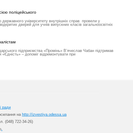
ією поліцейського
 державного університету внутрішніх справ провели у
відкритих дверей для учнів випускних класів загальноосвітніх
налістам
дарського підприємства «Промінь» В’ячеслав Чабан підтримав
и «Єдність» – допоміг відремонтувати при
ї ради
посилання на
http://izvestiya.odessa.ua
л. (048) 722-34-26)
.
о