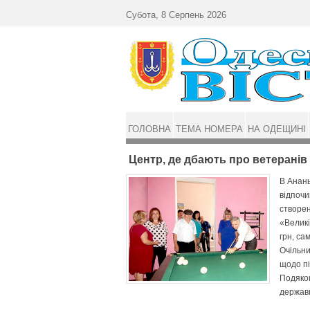
Перейти до основного матеріалу
Субота, 8 Серпень 2026
ГОЛОВНА
ТЕМА НОМЕРА
НА ОДЕЩИНІ
Центр, де дбають про ветеранів
В Анань
відпочи
створен
«Великі
грн, са
Очільни
щодо пі
Подякою
державн