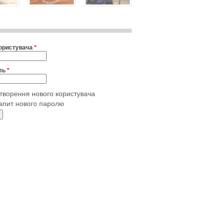
користувача
*
ль
*
творення нового користувача
апит нового паролю