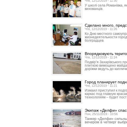
Чтв, 12/12/2019 - 11:30
У школі села Романівка, я
вихованців.
Сделано много, предс
Чтв, 12/12/2019 - 11:26
Ко Дню местного самоупр
жизнедеятельности город
болградцев.
Впорядковують терито
Чтв, 12/12/2019 - 11:24
Подвір’я Захарівського п
плиткою вимощено майданч
доріжки ведуть до капличк
Город планирует подн
Чтв, 12/12/2019 - 11:21
Измаил приступил к подго
каркас под главную красав
технологиям – будет пост
Экипаж «Делфи» спас
Пон, 25/11/2019 - 10:56
Танкер «Делфи» сильны
вечером в четверг выб