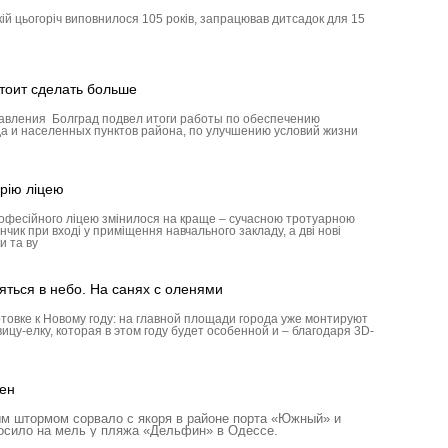
кій цьогоріч виповнилося 105 років, запрацював дитсадок для 15
тоит сделать больше
авления Болград подвел итоги работы по обеспечению
а и населенных пунктов района, по улучшению условий жизни
рію ліцею
рофесійного ліцею змінилося на краще – сучасною тротуарною
ик при вході у приміщення навчального закладу, а дві нові
и та ву
яться в небо. На санях с оленями
товке к Новому году: на главной площади города уже монтируют
ицу-елку, которая в этом году будет особенной и – благодаря 3D-
ен
м штормом сорвало с якоря в районе порта «Южный» и
росило на мель у пляжа «Дельфин» в Одессе.