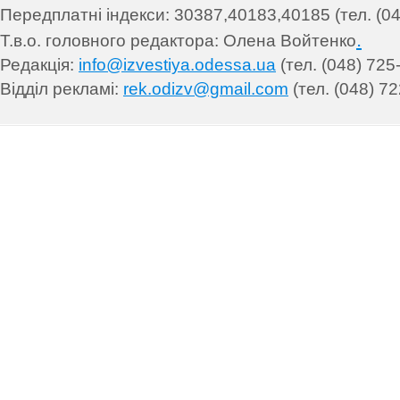
Передплатні індекси: 30
387,40183,40185 (тел. (04
.
Т.в.о. головного редактора: Олена Войтенко
Редакція:
info@izvestiya.odessa.ua
(тел. (048) 725
Відділ рекламі:
rek.odizv@gmail.com
(тел. (048) 72