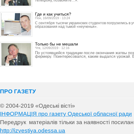
телефону, позвоните…».
Где и как учиться?
Пон, 16/09/2019 - 13:24
С сентября тысячи украинских студентов погрузились в 
образования над тьмой «неученья».
Только бы не мешали
Чтв, 12/09/2019 - 12:16
По устоявшейся традиции после окончания жатвы по
фермеру. Поинтересовался, каким выдался урожай. В
ПРО ГАЗЕТУ
© 2004-2019 «Одеські вісті»
ІНФОРМАЦІЯ про газету Одеської обласної ради
Передрук матеріалів т
ільки за наявності посила
http://izvestiya.odessa.ua