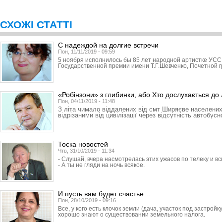
СХОЖІ СТАТТІ
С надеждой на долгие встречи
Пон, 11/11/2019 - 09:59
5 ноября исполнилось бы 85 лет народной артистке УСС
Государственной премии имени Т.Г.Шевченко, Почетной 
«Робінзони» з глибинки, або Хто дослухається до
Пон, 04/11/2019 - 11:48
З літа чимало віддалених від смт Ширяєве населени
відрізаними від цивілізації через відсутність автобус
Тоска новостей
Чтв, 31/10/2019 - 11:34
- Слушай, вчера насмотрелась этих ужасов по телеку и в
- А ты не гляди на ночь всякое.
И пусть вам будет счастье…
Пон, 28/10/2019 - 09:16
Все, у кого есть клочок земли (дача, участок под застройк
хорошо знают о существовании земельного налога.