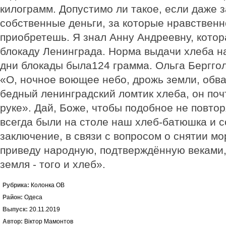
килограмм. Допустимо ли такое, если даже 
собственные деньги, за которые нравственн
приобретешь. Я знал Анну Андреевну, кото
блокаду Ленинграда. Норма выдачи хлеба на
дни блокады была124 грамма. Ольга Берггол
«О, ночное воющее небо, дрожь земли, обва
бедный ленинградский ломтик хлеба, он поч
руке». Дай, Боже, чтобы подобное не повтор
всегда были на столе наш хлеб-батюшка и с
заключение, в связи с вопросом о снятии м
приведу народную, подтверждённую веками,
земля - того и хлеб».
Рубрика:
Колонка ОВ
Район:
Одеса
Выпуск:
20.11.2019
Автор:
Віктор Мамонтов