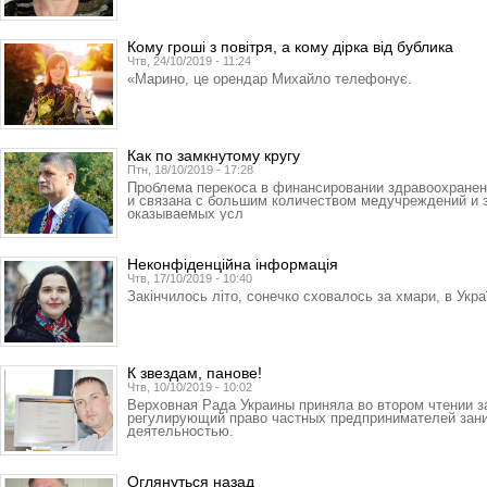
Кому гроші з повітря, а кому дірка від бублика
Чтв, 24/10/2019 - 11:24
«Марино, це орендар Михайло телефонує.
Как по замкнутому кругу
Птн, 18/10/2019 - 17:28
Проблема перекоса в финансировании здравоохране
и связана с большим количеством медучреждений и
оказываемых усл
Неконфіденційна інформація
Чтв, 17/10/2019 - 10:40
Закінчилось літо, сонечко сховалось за хмари, в Украї
К звездам, панове!
Чтв, 10/10/2019 - 10:02
Верховная Рада Украины приняла во втором чтении з
регулирующий право частных предпринимателей зан
деятельностью.
Оглянуться назад