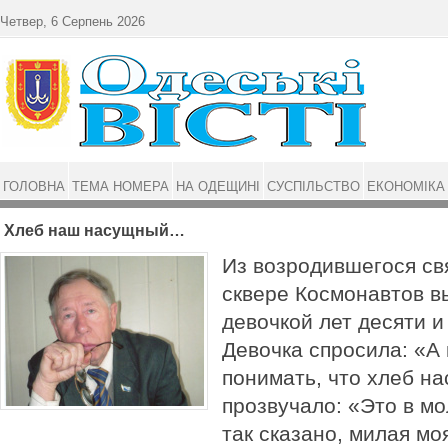
Перейти до основного матеріалу
Четвер, 6 Серпень 2026
ГОЛОВНА
ТЕМА НОМЕРА
НА ОДЕЩИНІ
СУСПІЛЬСТВО
ЕКОНОМІКА
Хлеб наш насущный…
Из возродившегося св
сквере Космонавтов в
девочкой лет десяти 
Девочка спросила: «А 
понимать, что хлеб н
прозвучало: «Это в м
так сказано, милая мо