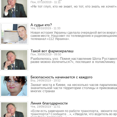
Пон, 07/10/2019 - 11:11
«Не тот глуп, кто не знает, но тот, кто знать не хочет»
А судьи кто?
Чтв, 03/10/2019 - 11:33
Новая история Украины сделала очередной виток вокруг 
самом месте. Нацсовет по телевидению и радиовещани
телеканал «112 Украина».
Такой вот фармоералаш
Пон, 30/09/2019 - 09:50
Разболелось ухо. Помня наставление Шота Руставели
разве можно излечиться?», поспешил в поликлинику.
Безопасность начинается с каждого
Втр, 24/09/2019 - 19:52
Захват моста в Киеве, на несколько часов парализо
значительной части территории столицы и приковавш
многих странах
Линия благодарности
Чтв, 19/09/2019 - 11:51
«Если есть замечания по работе транспорта, звоните 
транспорта? Сообщите…», «Увидели, что водитель во вр