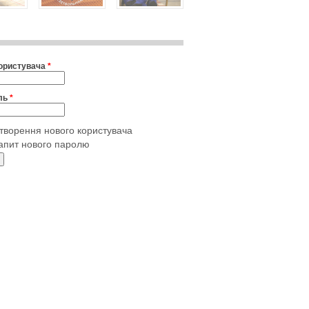
користувача
*
ль
*
творення нового користувача
апит нового паролю