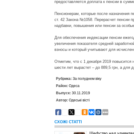
предоставляется доплата к пенсии в сумме
Пенсионерам, которые после назначения пе
ст. 42 Закона №1058. Перерасчет пенсии п
надбавки, повышения или пенсии за особые
Для обеспечения индексации пенсии ежего
увеличения показателя средней заработной
взносы и который учитывают для исчисления
Отметим, что с 1 декабря 2019 повысится 
шести лет вырастет – до 889,5 грн, а для д
Рубрика:
За полуднем віку
Район:
Одеса
Выпуск:
30.11.2019
Автор:
Одеські вісті
3
1
СХОЖІ СТАТТІ
Шефство над удивите