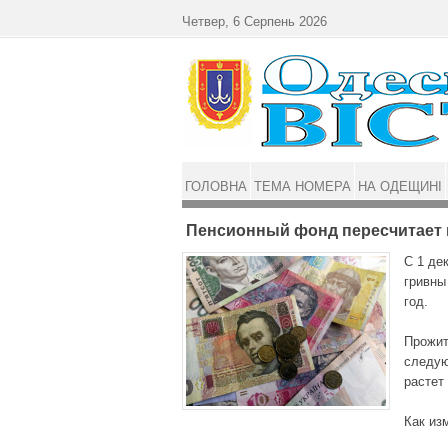
Перейти до основного матеріалу
Четвер, 6 Серпень 2026
ГОЛОВНА
ТЕМА НОМЕРА
НА ОДЕЩИНІ
Пенсионный фонд пересчитает 
С 1 де
гривны
год.
Прожит
следую
растет
Как из