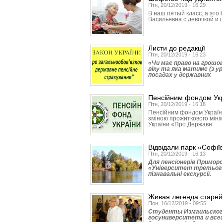
Птн, 20/12/2019 - 16:29
В наш пятый класс, а это
Васильевна с девочкой и 
Листи до редакції
Птн, 20/12/2019 - 16:23
«Чи має право на грошов
віку та яка матиме (з у
посадах у державних
Пенсійним фондом Укр
Птн, 20/12/2019 - 16:18
Пенсійним фондом України
зміною прожиткового мінім
України «Про Державн
Відвідали парк «Софії
Птн, 20/12/2019 - 16:13
Для пенсіонерів Примор
«Університет третього 
пізнавальні екскурсії.
Живая легенда старей
Пон, 16/12/2019 - 09:55
Студенты Измаильского
госуниверситета и всег