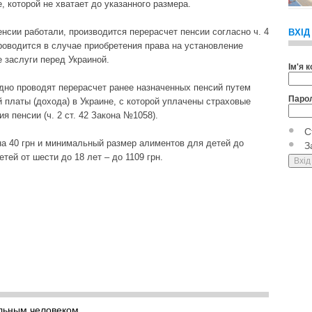
, которой не хватает до указанного размера.
нсии работали, производится перерасчет пенсии согласно ч. 4
ВХІД
роводится в случае приобретения права на установление
 заслуги перед Украиной.
Ім'я 
дно проводят перерасчет ранее назначенных пенсий путем
Паро
 платы (дохода) в Украине, с которой уплачены страховые
 пенсии (ч. 2 ст. 42 Закона №1058).
С
на 40 грн и минимальный размер алиментов для детей до
З
етей от шести до 18 лет – до 1109 грн.
льным человеком