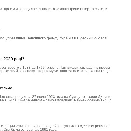
, що сім’я зародилася з палкого кохання Ірини Вітер та Миколи
р
го управління Пенсійного фонду України в Одеській області
 в 2020 році?
році зросте з 1638 до 1769 гривень. Такі цифри закладені в проект
року, який за основу в першому читанні схвалила Верховна Рада.
вольно
Левченко, родилась 27 июля 1923 года на Сумщине, в селе Лутыще
ье я была 13-м ребенком – самой младшей. Ранней осенью 1943 г.
 станции Измаил признана одной из лучших в Одесском регионе
. Она была основана в 1991 году.