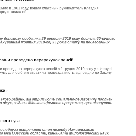
 было в 1961 году, вошла классный руководитель Клавдия
представила её:
у допомогу особа, яка 29 вересня 2019 року досягла 60-річного
рахуванням жовтня 2019-го) 35 років стажу на педагогічних
аїни проведено перерахунок пенсій
 проведено перерахунок пенсій з 1 грудня 2019 року у зв’язку зі
уму для осіб, які втратили працездатність, відповідно до Закону
вка»
ського району, які отримують соціально-педагогічну послугу
віку», згідно з Міською цільовою програмою, організовують
шего вуза
 педвуза встречают стоя легенду Измаильского
о юга Одесской области, кандидата филологических наук,