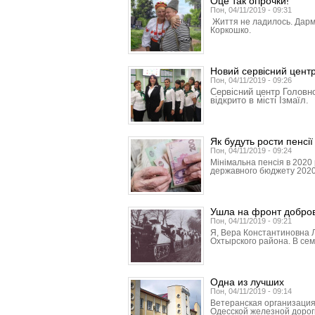
Оце так огірочки!
Пон, 04/11/2019 - 09:31
Життя не ладилось. Дарма
Коркошко.
Новий сервісний цент
Пон, 04/11/2019 - 09:26
Сервісний центр Головно
відкрито в місті Ізмаїл.
Як будуть рости пенсії
Пон, 04/11/2019 - 09:24
Мінімальна пенсія в 2020 
державного бюджету 2020 
Ушла на фронт добро
Пон, 04/11/2019 - 09:21
Я, Вера Константиновна 
Охтырского района. В сем
Одна из лучших
Пон, 04/11/2019 - 09:14
Ветеранская организация
Одесской железной дороги