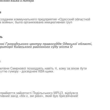
нского языка и литера
в
 создании коммунального предприятия «Одесский областной
 войны», была организована инициативная груп
нь
ні Громадського центру правосуддя Одеської області,
иторії Київського районного суду міста О
я
илівни Смирнової позаздрять навіть ті, кому за віком бути
уттю гумору - досвідчені КВК-щики.
сприйняття зайнятості Подільського МРЦЗ, відбувся
ивний захід «Ми є, ми рівні», який був присвячений