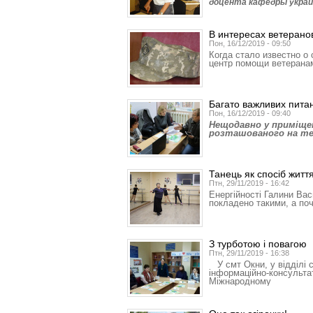
доцента кафедры украи
В интересах ветерано
Пон, 16/12/2019 - 09:50
Когда стало известно о
центр помощи ветеранам
Багато важливих пита
Пон, 16/12/2019 - 09:40
Нещодавно у приміщен
розташованого на тер
Танець як спосіб житт
Птн, 29/11/2019 - 16:42
Енергійності Галини Вас
покладено такими, а поч
З турботою і повагою
Птн, 29/11/2019 - 16:38
У смт Окни, у відділі 
інформаційно-консультат
Міжнародному