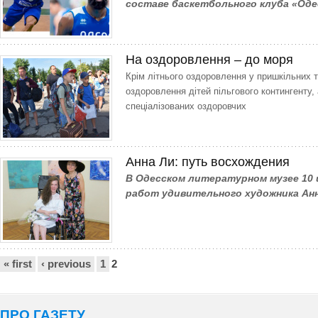
составе баскетбольного клуба «Оде
На оздоровлення – до моря
Крім літнього оздоровлення у пришкільних 
оздоровлення дітей пільгового контингенту,
спеціалізованих оздоровчих
Анна Ли: путь восхождения
В Одесском литературном музее 10
работ удивительного художника Ан
Сторінки
« first
‹ previous
1
2
ПРО ГАЗЕТУ