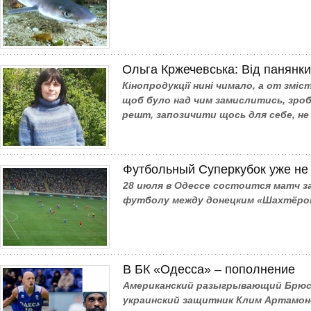
Ольга Кржечевська: Від панянки
Кінопродукції нині чимало, а от зміс
щоб було над чим замислитись, зроб
решт, запозичити щось для себе, не
Футбольный Суперкубок уже не 
28 июля в Одессе состоится матч з
футболу между донецким «Шахтёром
В БК «Одесса» – пополнение
Американский разыгрывающий Брюс 
украинский защитник Клим Артамонов