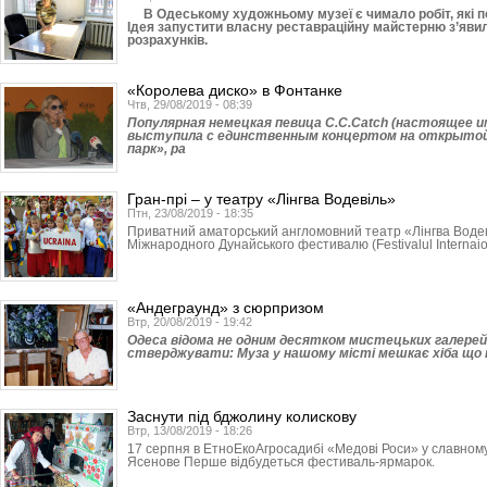
В Одеському художньому музеї є чимало робіт, які по
Ідея запустити власну реставраційну майстерню з’яви
розрахунків.
«Королева диско» в Фонтанке
Чтв, 29/08/2019 - 08:39
Популярная немецкая певица C.C.Catch (настоящее 
выступила с единственным концертом на открыто
парк», ра
Гран-прі – у театру «Лінгва Водевіль»
Птн, 23/08/2019 - 18:35
Приватний аматорський англомовний театр «Лінгва Водев
Міжнародного Дунайського фестивалю (Festivalul Internaiona
«Андеграунд» з сюрпризом
Втр, 20/08/2019 - 19:42
Одеса відома не одним десятком мистецьких галерей
стверджувати: Муза у нашому місті мешкає хіба що н
Заснути під бджолину колискову
Втр, 13/08/2019 - 18:26
17 серпня в ЕтноЕкоАгросадибі «Медові Роси» у славном
Ясенове Перше відбудеться фестиваль-ярмарок.