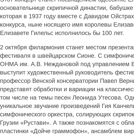
основательнице скрипичной династии, бабушке
которая в 1937 году вместе с Давидом Ойстра
конкурса, ныне носящего имя королевы Елизав
Елизавете Гилельс исполнилось бы 100 лет.
2 октября филармония станет местом презента
фестиваля в швейцарском Сионе. С симфонич
ОНМА им. А.В. Неждановой под управлением 
выступит художественный руководитель фестив
профессор Венской консерватории Павел Верн
представят обработки и вариации на классичес
том числе на темы песен Леонида Утесова. О
уникальное звучание произведений Гия Канчел
симфонического оркестра, солирующих скрипок
Грузии «Рустави». А также познакомятся с обл
пластинки «Дойче граммофон», ансамблем вир