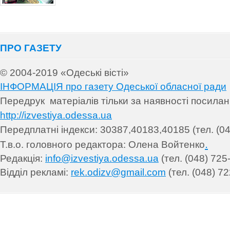
ПРО ГАЗЕТУ
© 2004-2019 «Одеські вісті»
ІНФОРМАЦІЯ про газету Одеської обласної ради
Передрук матеріалів т
ільки за наявності посила
http://izvestiya.odessa.ua
Передплатні індекси: 30
387,40183,40185 (тел. (04
.
Т.в.о. головного редактора: Олена Войтенко
Редакція:
info@izvestiya.odessa.ua
(тел. (048) 725
Відділ рекламі:
rek.odizv@gmail.com
(тел. (048) 72