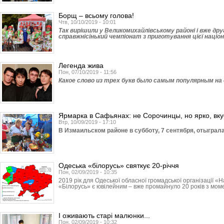
Борщ – всьому голова!
Чтв, 10/10/2019 - 10:01
Так вирішили у Великомихай­лівському районі і вже дру
справжнісінький чемпіонат з приготування цієї націо
Легенда жива
Пон, 07/10/2019 - 11:56
Какое слово из трех букв было самым популярным на
Ярмарка в Сафьянах: не Сорочинцы, но ярко, вку
Втр, 10/09/2019 - 17:10
В Измаильском районе в субботу, 7 сентября, отыграл
Одеська «білорусь» святкує 20-річчя
Пон, 02/09/2019 - 10:35
2019 рік для Одеської обласної громадської організації 
«Білорусь» є ювілейним – вже промайнуло 20 років з моме
І оживають старі малюнки...
Пон, 02/09/2019 - 10:32