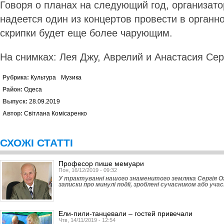
Говоря о планах на следующий год, организат
надеется один из концертов провести в органно
скрипки будет еще более чарующим.
На снимках: Лея Джу, Аврелий и Анастасия Се
Рубрика:
Культура
Музика
Район:
Одеса
Выпуск:
28.09.2019
Автор:
Світлана Комісаренко
СХОЖІ СТАТТІ
Професор пише мемуари
Пон, 16/12/2019 - 09:32
У трактуванні нашого знаменитого земляка Сергія Оже
записки про минулі події, зроблені сучасником або учас
Ели-пили-танцевали – гостей привечали
Чтв, 14/11/2019 - 12:54