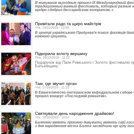
В минувшие выходные прошел ІХ Международный фест
традиционный винный фестиваль, который разные н
щедро сдобрил бессарабским колоритом, с
Привітали радо та щиро майстрів
Чтв, 14/11/2019 - 12:50
В центрі українського Придунав’я таких фахівців ба
кожного цінують.
Підкорила золоту вершину
Пон, 28/10/2019 - 11:02
Подарунок від Папи Римського і Золото фестивалю п
Батьківщину.
Там, где звучит орган
Чтв, 17/10/2019 - 11:33
В Евангелическо-лютеранском кафедральном соборе С
прошел концерт «Последний романтик»
.
Святкували день народження драйвово!
Чтв, 10/10/2019 - 10:07
Балтяни вміють приємно дивувати, вміють свій хист 
з дня народження міста Балта засвідчила ще цілу низ