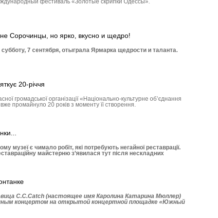
международный фестиваль «Золотые скрипки Одессы».
не Сорочинцы, но ярко, вкусно и щедро!
субботу, 7 сентября, отыграла Ярмарка щедрости и таланта.
яткує 20-річчя
асної громадської організації «Національно-культурне об’єднання
вже промайнуло 20 років з моменту її створення.
нки...
 музеї є чимало робіт, які потребують негайної реставрації.
еставраційну майстерню з’явилася тут після нескладних
онтанке
вица C.C.Catch (настоящее имя Каролина Катарина Мюллер)
нным концертом на открытой концертной площадке «Южный