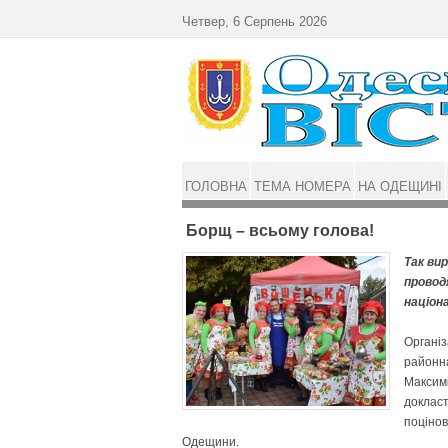
Перейти до основного матеріалу
Четвер, 6 Серпень 2026
ГОЛОВНА
ТЕМА НОМЕРА
НА ОДЕЩИНІ
Борщ – всьому голова!
Так вир
провод
націон
Організ
районна
Максимі
докласт
поцінов
Одещини.