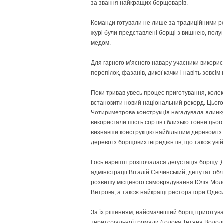
за звання найкращих борщоварів.
Команди готували не лише за традиційними ре
журі були представлені борщі з вишнею, пол
медом.
Для гарного м’ясного навару учасники викорис
перепілок, фазанів, дикої качки і навіть зовсі
Поки тривав увесь процес приготування, колект
встановити новий національний рекорд. Цього 
Чотириметрова конструкція нагадувала ялинку і
використали шість сортів і близько тонни цьо
визнавши конструкцію найбільшим деревом із к
дерево із борщових інгредієнтів, що також уві
І ось нарешті розпочалася дегустація борщу. 
адміністрації Віталій Свічинський, депутат о
розвитку місцевого самоврядування Юлія Мол
Ветрова, а також найкращі ресторатори Одес
За їх рішенням, найсмачніший борщ приготува
територіальної громади (голова Тетяна Волод