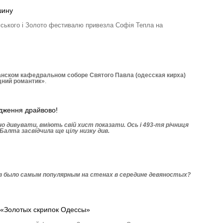
шину
ського і Золото фестивалю привезла Софія Тепла на
нском кафедральном соборе Святого Павла (одесская кирха)
дний романтик»
.
дження драйвово!
 дивувати, вміють свій хист показати. Ось і 493-тя річниця
Балта засвідчила ще цілу низку див.
кв было самым популярным на стенах в середине девяностых?
 «Золотых скрипок Одессы»