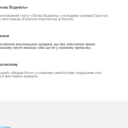
інгва Водевіль»
гломовний театр «Лінгва Водевіль» з м.Кодима отримав Гран-прі
естивалю (Festivalul Internaional al Dunгrii).
ризом
десятком мистецьких галерей, що дає одеситам право
ашому місті мешкає хіба що не у кожному провулку.
колискову
адибі «Медові Роси» у славному самобутніми традиціями селі
ся фестиваль-ярмарок.
ї ради