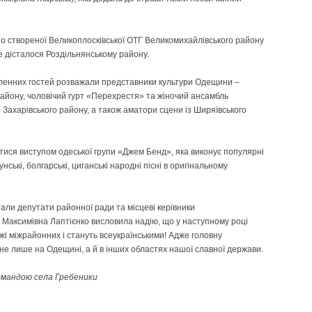
о створеної Великоплосківської ОТГ Великомихайлівського району
це дісталося Роздільнянському району.
сленних гостей розважали представники культури Одещини –
району, чоловічий гурт «Перехрестя» та жіночий ансамбль
Захарівського району, а також аматори сцени із Ширяївського
ися виступом одеської групи «Джем Бенд», яка виконує популярні
мунські, болгарські, циганські народні пісні в оригінальному
али депутати районної ради та місцеві керівники
 Максимівна Лаптієнко висловила надію, що у наступному році
і міжрайонних і стануть всеукраїнськими! Адже головну
 не лише на Одещині, а й в інших областях нашої славної держави.
командою села Гребеники