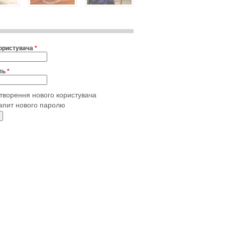
користувача
*
ль
*
творення нового користувача
апит нового паролю