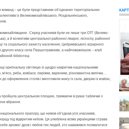
ки команд – це були представники об’єднаних територіальних
КАР
колективів із Великомихайлівського, Роздільнянського,
онів.
комихайлівщини. Серед учасників були не лише три ОТГ (Велико­
ка), а й колективи центральної районної лікарні, лісгоспу, районної
ці та соціального захисту населення, Цебриківського аграрного
другого класу села Першотравневе, а найповажнішою – клуб
йонній бібліотеці.
Ше
ощі оригінальну світлицю зі щедро накритим національними
Птн,
 м’ясо, риба, ковбаси, пиріжки, вареники, різноманітна випічка…
до оформлення столів і виготовили книгу із сала, дворик із ковбас,
на пройшла центральною площею, тримаючи в руках таблички з
ене вбрання.
національного прапору, що немов об’єднав усіх учасників,
борщу під відкритим небом. Ця улюблена всіма українцями страва
 себе аромат дров і любов тих людей, хто наважився позмагатися