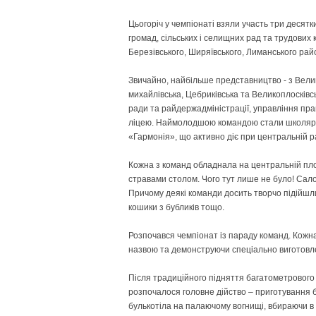
Цьогоріч у чемпіонаті взяли участь три десят
громад, сільських і селищних рад та трудових 
Березівського, Ширяївського, Лиманського рай
Звичайно, найбільше представництво - з Вели
михайлівська, Цебриківська та Великоплосківсь
ради та райдержадміністрації, управління пра
ліцею. Наймолодшою командою стали школярі 
«Гармонія», що активно діє при центральній ра
Кожна з команд обладнала на центральній пл
стравами столом. Чого тут лише не було! Сало,
Причому деякі команди досить творчо підійшли 
кошики з бубликів тощо.
Розпочався чемпіонат із параду команд. Кож
назвою та демонструючи спеціально виготовл
Після традиційного підняття багатометрового 
розпочалося головне дійство – приготування 
булькотіла на палаючому вогнищі, вбираючи в