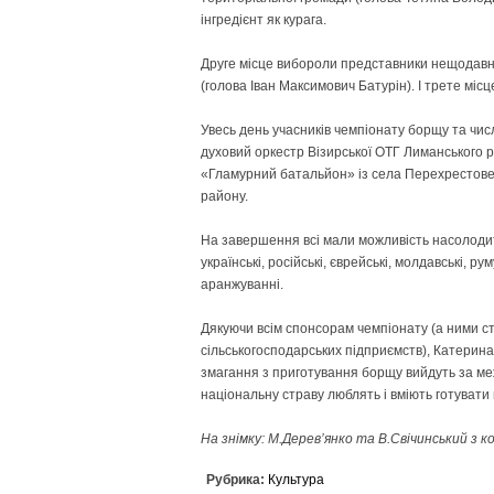
інгредієнт як курага.
Друге місце вибороли представники нещодавн
(голова Іван Максимович Батурін). І трете міс
Увесь день учасників чемпіонату борщу та чи
духовий оркестр Візирської ОТГ Лиманського 
«Гламурний батальйон» із села Перехрестове 
району.
На завершення всі мали можливість насолодит
українські, російські, єврейські, молдавські, ру
аранжуванні.
Дякуючи всім спонсорам чемпіонату (а ними ст
сільськогосподарських підприємств), Катерина
змагання з приготування борщу вийдуть за меж
національну страву люблять і вміють готувати
На знімку: М.Дерев’янко та В.Свічинський з 
Рубрика:
Культура