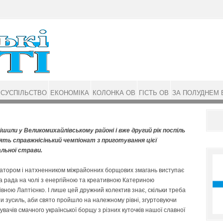
СУСПІЛЬСТВО
ЕКОНОМІКА
КОЛОНКА ОВ
ГІСТЬ ОВ
ЗА ПОЛУДНЕМ 
ішили у Великомихай­лівському районі і вже другий рік поспіль
ять справжнісінький чемпіонат з приготування цієї
альної страви.
атором і натхненником міжрайонних борщових змагань виступає
 рада на чолі з енергійною та креативною Катериною
вною Лаптієнко. І лише цей дружний колектив знає, скільки треба
и зусиль, аби свято пройшло на належному рівні, згуртовуючи
увачів смачного української борщу з різних куточків нашої славної