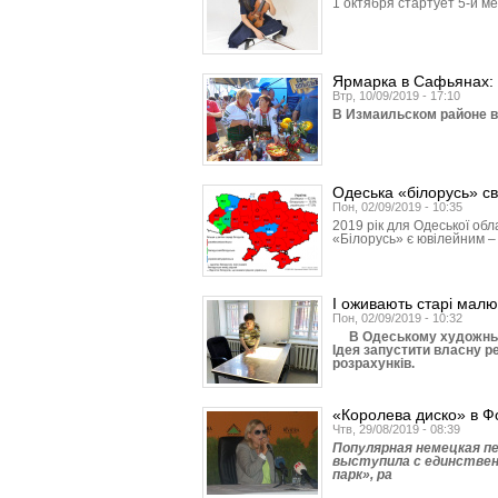
1 октября стартует 5-й 
Ярмарка в Сафьянах: 
Втр, 10/09/2019 - 17:10
В Измаильском районе в 
Одеська «білорусь» св
Пон, 02/09/2019 - 10:35
2019 рік для Одеської обл
«Білорусь» є ювілейним – 
І оживають старі малю
Пон, 02/09/2019 - 10:32
В Одеському художньому
Ідея запустити власну р
розрахунків.
«Королева диско» в Ф
Чтв, 29/08/2019 - 08:39
Популярная немецкая пе
выступила с единстве
парк», ра