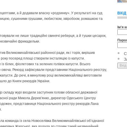
цептами, а й додавали власну «родзинку». У результаті на суд
ВХІД
уницею, сушеними грушами, любистком, звіробоєм, ромашкою та
Ім'я 
товували не лише традиційні свинячі реберця, а й тушки цесарок,
Паро
м незвичайні фрикадельки.
ив Великомихайлівської районної ради, як і торік, вирішив
С
року посеред площі створили інсталяцію із капусти.
З
з білих, фіолетових та зелених голівок капусти. Всього
го овоча. Рекорд зафіксували представники Національного реєстру,
апусти. До речі, в минулому році великомихайлівці виготовили
йшло до Книги рекордів України.
До складу журі входили заступник голови обласної державної
бласної ради Микола Дерев’янко, директор Одеського Центру
одожен, представниця Національного реєстру рекордів Лана
и.
ла команда із села Новоселівка Великомихайлівської об’єднаної
имирівна Жарська), яка додала до страви такий незвичайний