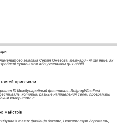
ари
аменитого земляка Сергія Ожегова, мемуари - ні що інше, як
, зроблені сучасником або учасником цих подій.
 гостей привечали
рошел ІХ Международный фестиваль BolgragWineFest –
естиваль, который разные направления своей программы
ским колоритом, с
ро майстрів
Придунав’я таких фахівців багато, і кожним тут дорожать,