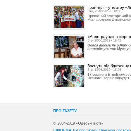
Гран-прі – у театру «Л
Птн, 23/08/2019 - 18:35
Приватний аматорський ан
Міжнародного Дунайського ф
«Андеграунд» з сюрп
Втр, 20/08/2019 - 19:42
Одеса відома не одним 
стверджувати: Муза у н
Заснути під бджолину 
Втр, 13/08/2019 - 18:26
17 серпня в ЕтноЕкоАгрос
Ясенове Перше відбудеть
ПРО ГАЗЕТУ
© 2004-2019 «Одеські вісті»
ІНФОРМАЦІЯ про газету Одеської обласно