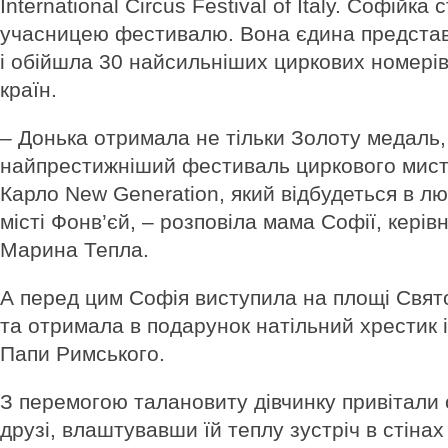
International Circus Festival of Italy. Софій
учасницею фестивалю. Вона єдина предста
і обійшла 30 найсильніших циркових номерів 
країн.
– Донька отримала не тільки Золоту медаль,
найпрестижніший фестиваль циркового мист
Карло New Generation, який відбудеться в л
місті Фонв’єй, – розповіла мама Софії, керівн
Марина Тепла.
А перед цим Софія виступила на площі Свято
та отримала в подарунок натільний хрестик 
Папи Римського.
З перемогою талановиту дівчинку привітали 
друзі, влаштувавши їй теплу зустріч в стінах