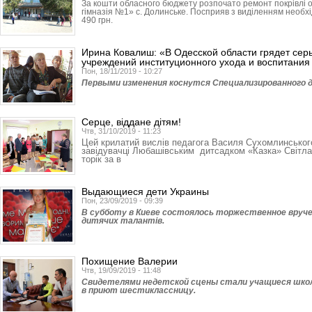
За кошти обласного бюджету розпочато ремонт покрівлі оп
гімназія №1» с. Долинське. Посприяв з виділенням необхі
490 грн.
Ирина Ковалиш: «В Одесской области грядет се
учреждений институционного ухода и воспитания
Пон, 18/11/2019 - 10:27
Первыми изменения коснутся Специали­зированного д
Серце, віддане дітям!
Чтв, 31/10/2019 - 11:23
Цей крилатий вислів педагога Василя Сухомлинськог
завідувачці Любашівським дитсадком «Казка» Світлан
торік за в
Выдающиеся дети Украины
Пон, 23/09/2019 - 09:39
В субботу в Киеве состоялось торжественное вруче
дитячих талантів.
Похищение Валерии
Чтв, 19/09/2019 - 11:48
Свидетелями недетской сцены стали учащиеся школ
в приют шестиклассницу.