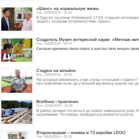
«Шанс» на нормальную жизнь
Чтв, 19/09/2019 - 11:44
В Одессе, на улице Коблевской, 17/19, открыли интегри
людей с особыми потребностями «Шанс».
Создатель Музея интересной науки: «Мечтаю жи
Чтв, 15/08/2019 - 09:37
Сколько времени дети трех и шести лет могут прове
Стадіон на мільйон
Втр, 13/08/2019 - 18:40
Які асоціації викликають у вас слова «сільський стадіон»
про невеличке поле, де у вільний від випасу худоби час д
Всебічно і практично
Пон, 12/08/2019 - 12:38
В районі активно готуються до нового навчального року. П
напрямками. По-перше, проводяться ремонтні роботи.
Второклашкам – книжки и 73 коробки LEGO
Чтв, 08/08/2019 - 09:32