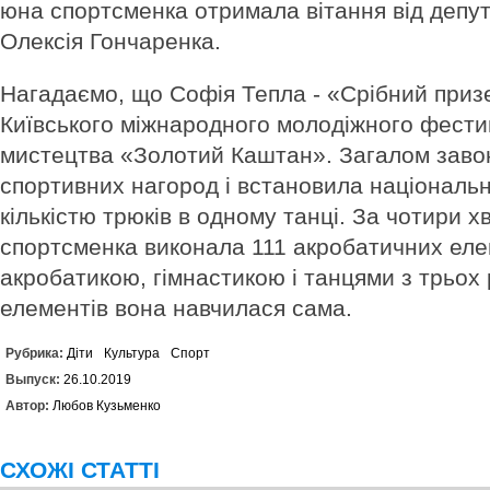
юна спортсменка отримала вітання від депу
Олексія Гончаренка.
Нагадаємо, що Софія Тепла - «Срібний приз
Київського міжнародного молодіжного фест
мистецтва «Золотий Каштан». Загалом заво
спортивних нагород і встановила національ
кількістю трюків в одному танці. За чотири 
спортсменка виконала 111 акробатичних еле
акробатикою, гімнастикою і танцями з трьох 
елементів вона навчилася сама.
Рубрика:
Діти
Культура
Спорт
Выпуск:
26.10.2019
Автор:
Любов Кузьменко
СХОЖІ СТАТТІ