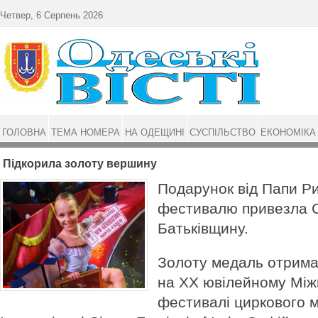
Перейти до основного матеріалу
Четвер, 6 Серпень 2026
ГОЛОВНА
ТЕМА НОМЕРА
НА ОДЕЩИНІ
СУСПІЛЬСТВО
ЕКОНОМІКА
Підкорила золоту вершину
Подарунок від Папи Ри
фестивалю привезла С
Батьківщину.
Золоту медаль отрима
на XX ювілейному Мі
фестивалі циркового ми