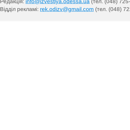
Редакція:
info@izvestiya.odessa.ua
(тел. (048) 725
Відділ рекламі:
rek.odizv@gmail.com
(тел. (048) 72