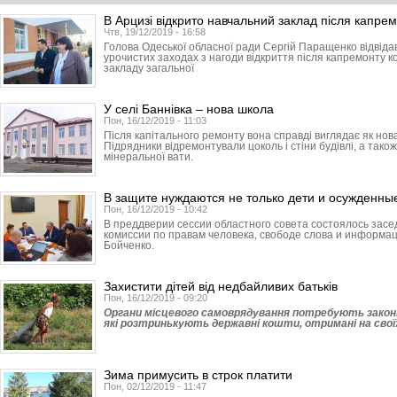
В Арцизі відкрито навчальний заклад після капре
Чтв, 19/12/2019 - 16:58
Голова Одеської обласної ради Сергій Паращенко відвідав
урочистих заходах з нагоди відкриття після капремонту к
закладу загальної
У селі Баннівка – нова школа
Пон, 16/12/2019 - 11:03
Після капітального ремонту вона справді виглядає як нов
Підрядники відремонтували цоколь і стіни будівлі, а тако
мінеральної вати.
В защите нуждаются не только дети и осужденны
Пон, 16/12/2019 - 10:42
В преддверии сессии областного совета состоялось зас
комиссии по правам человека, свободе слова и информа
Бойченко.
Захистити дітей від недбайливих батьків
Пон, 16/12/2019 - 09:20
Органи місцевого самоврядування потребують законн
які розтринькують державні кошти, отримані на свої
Зима примусить в строк платити
Пон, 02/12/2019 - 11:47