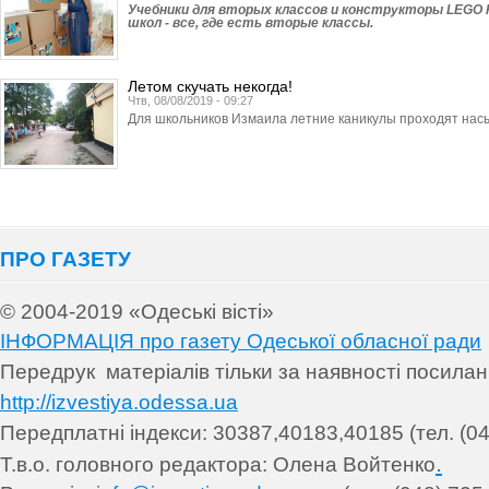
Учебники для вторых классов и конструкторы LEGO P
школ - все, где есть вторые классы.
Летом скучать некогда!
Чтв, 08/08/2019 - 09:27
Для школьников Измаила летние каникулы проходят нас
ПРО ГАЗЕТУ
© 2004-2019 «Одеські вісті»
ІНФОРМАЦІЯ про газету Одеської обласної ради
Передрук матеріалів т
ільки за наявності посила
http://izvestiya.odessa.ua
Передплатні індекси: 30
387,40183,40185 (тел. (04
.
Т.в.о. головного редактора: Олена Войтенко