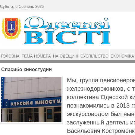
Перейти до основного матеріалу
Субота, 8 Серпень 2026
ГОЛОВНА
ТЕМА НОМЕРА
НА ОДЕЩИНІ
СУСПІЛЬСТВО
ЕКОНОМІКА
Спасибо киностудии
Мы, группа пенсионеро
железнодорожников, с 
коллектива Одесской к
познакомились в 2013 г
экскурсоводом был нын
заслуженный деятель и
Васильевич Костроменк