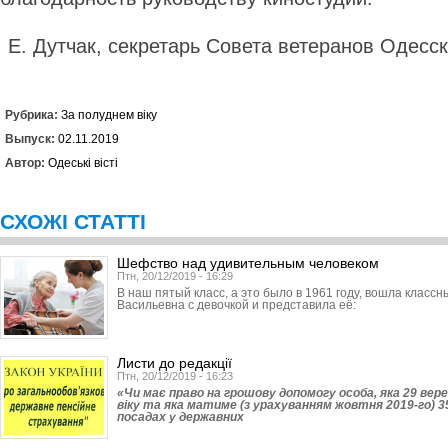
Е. Дутчак, секретарь Совета ветеранов Одесс
Рубрика:
За полуднем віку
Выпуск:
02.11.2019
Автор:
Одеські вісті
СХОЖІ СТАТТІ
Шефство над удивительным человеком
Птн, 20/12/2019 - 16:29
В наш пятый класс, а это было в 1961 году, вошла класс
Васильевна с девочкой и представила её:
Листи до редакції
Птн, 20/12/2019 - 16:23
«Чи має право на грошову допомогу особа, яка 29 вере
віку та яка матиме (з урахуванням жовтня 2019-го) 3
посадах у державних