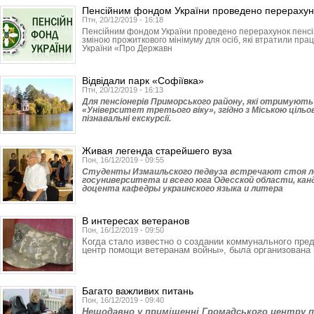
Пенсійним фондом України проведено перерахун
Птн, 20/12/2019 - 16:18
Пенсійним фондом України проведено перерахунок пенсій з
зміною прожиткового мінімуму для осіб, які втратили прац
України «Про Державн
Відвідали парк «Софіївка»
Птн, 20/12/2019 - 16:13
Для пенсіонерів Приморського району, які отримують 
«Університет третього віку», згідно з Міською ціль
пізнавальні екскурсії.
Живая легенда старейшего вуза
Пон, 16/12/2019 - 09:55
Студенты Измаильского педвуза встречают стоя л
госуниверситета и всего юга Одесской области, кан
доцента кафедры украинского языка и литера
В интересах ветеранов
Пон, 16/12/2019 - 09:50
Когда стало известно о создании коммунального пре
центр помощи ветеранам войны», была организована 
Багато важливих питань
Пон, 16/12/2019 - 09:40
Нещодавно у приміщенні Громадського центру п