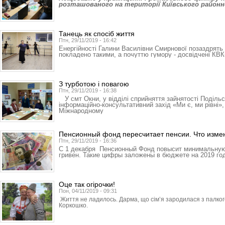
розташованого на території Київського районн
Танець як спосіб життя
Птн, 29/11/2019 - 16:42
Енергійності Галини Василівни Смирнової позаздрять н
покладено такими, а почуттю гумору - досвідчені КВК
З турботою і повагою
Птн, 29/11/2019 - 16:38
У смт Окни, у відділі сприйняття зайнятості Поділь
інформаційно-консультативний захід «Ми є, ми рівні»
Міжнародному
Пенсионный фонд пересчитает пенсии. Что изме
Птн, 29/11/2019 - 16:36
С 1 декабря Пенсионный Фонд повысит минимальную 
гривен. Такие цифры заложены в бюджете на 2019 го
Оце так огірочки!
Пон, 04/11/2019 - 09:31
Життя не ладилось. Дарма, що сім’я зародилася з палког
Коркошко.