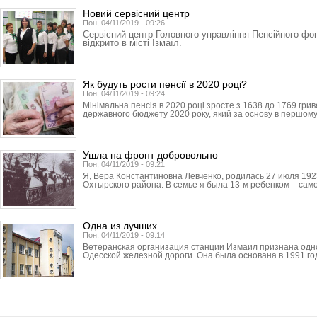
Новий сервісний центр
Пон, 04/11/2019 - 09:26
Сервісний центр Головного управління Пенсійного фон
відкрито в місті Ізмаїл.
Як будуть рости пенсії в 2020 році?
Пон, 04/11/2019 - 09:24
Мінімальна пенсія в 2020 році зросте з 1638 до 1769 грив
державного бюджету 2020 року, який за основу в першому
Ушла на фронт добровольно
Пон, 04/11/2019 - 09:21
Я, Вера Константиновна Левченко, родилась 27 июля 192
Охтырского района. В семье я была 13-м ребенком – сам
Одна из лучших
Пон, 04/11/2019 - 09:14
Ветеранская организация станции Измаил признана одно
Одесской железной дороги. Она была основана в 1991 год