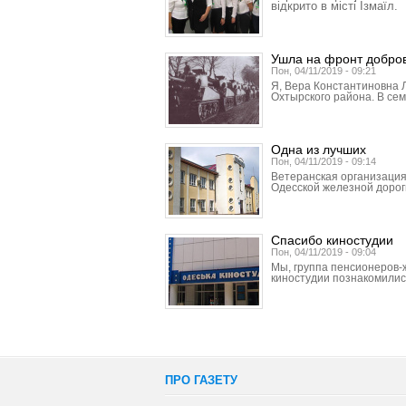
відкрито в місті Ізмаїл.
Ушла на фронт добро
Пон, 04/11/2019 - 09:21
Я, Вера Константиновна 
Охтырского района. В сем
Одна из лучших
Пон, 04/11/2019 - 09:14
Ветеранская организация
Одесской железной дороги
Спасибо киностудии
Пон, 04/11/2019 - 09:04
Мы, группа пенсионеров-
киностудии познакомились
ПРО ГАЗЕТУ