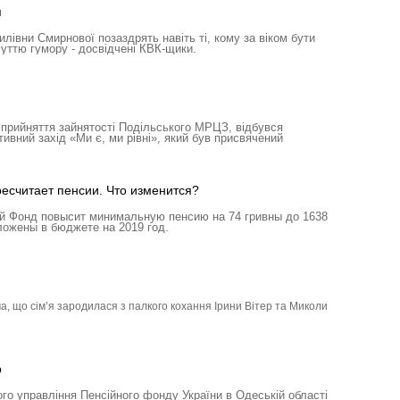
я
илівни Смирнової позаздрять навіть ті, кому за віком бути
уттю гумору - досвідчені КВК-щики.
сприйняття зайнятості Подільського МРЦЗ, відбувся
ивний захід «Ми є, ми рівні», який був присвячений
считает пенсии. Что изменится?
й Фонд повысит минимальную пенсию на 74 гривны до 1638
ложены в бюджете на 2019 год.
, що сім’я зародилася з палкого кохання Ірини Вітер та Миколи
р
го управління Пенсійного фонду України в Одеській області