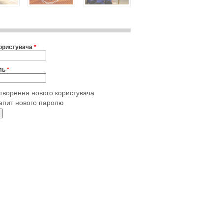
користувача
*
ль
*
творення нового користувача
апит нового паролю