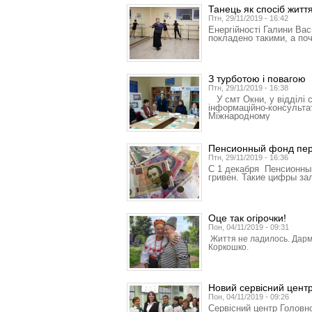
Танець як спосіб житт
Птн, 29/11/2019 - 16:42
Енергійності Галини Вас
покладено такими, а поч
З турботою і повагою
Птн, 29/11/2019 - 16:38
У смт Окни, у відділі 
інформаційно-консультат
Міжнародному
Пенсионный фонд пере
Птн, 29/11/2019 - 16:36
С 1 декабря Пенсионны
гривен. Такие цифры за
Оце так огірочки!
Пон, 04/11/2019 - 09:31
Життя не ладилось. Дарма
Коркошко.
Новий сервісний цент
Пон, 04/11/2019 - 09:26
Сервісний центр Головно