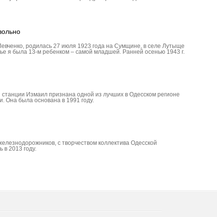
вольно
Левченко, родилась 27 июля 1923 года на Сумщине, в селе Лутыще
ье я была 13-м ребенком – самой младшей. Ранней осенью 1943 г.
 станции Измаил признана одной из лучших в Одесском регионе
. Она была основана в 1991 году.
железнодорожников, с творчеством коллектива Одесской
 в 2013 году.