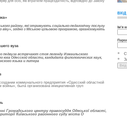
уму для осіб, які втратили працездатність, відповідно до Закону
ВХІД
вка»
ського району, які отримують соціально-педагогічну послугу
Ім'я 
віку», згідно з Міською цільовою програмою, організовують
Паро
шего вуза
С
 педвуза встречают стоя легенду Измаильского
о юга Одесской области, кандидата филологических наук,
З
нского языка и литера
в
 создании коммунального предприятия «Одесский областной
 войны», была организована инициативная груп
нь
ні Громадського центру правосуддя Одеської області,
иторії Київського районного суду міста О