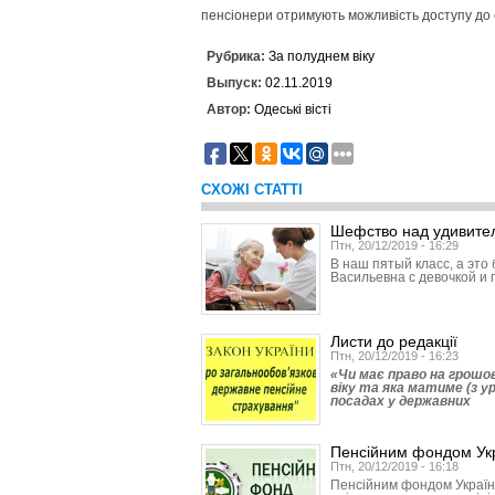
пенсіонери отримують можливість доступу до 
Рубрика:
За полуднем віку
Выпуск:
02.11.2019
Автор:
Одеські вісті
СХОЖІ СТАТТІ
Шефство над удивите
Птн, 20/12/2019 - 16:29
В наш пятый класс, а это
Васильевна с девочкой и 
Листи до редакції
Птн, 20/12/2019 - 16:23
«Чи має право на грошов
віку та яка матиме (з у
посадах у державних
Пенсійним фондом Укр
Птн, 20/12/2019 - 16:18
Пенсійним фондом України