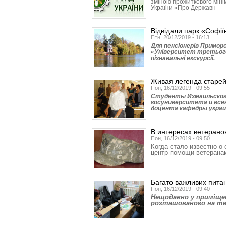
зміною прожиткового мінім
України «Про Державн
Відвідали парк «Софії
Птн, 20/12/2019 - 16:13
Для пенсіонерів Примор
«Університет третього 
пізнавальні екскурсії.
Живая легенда старей
Пон, 16/12/2019 - 09:55
Студенты Измаильского
госуниверситета и всег
доцента кафедры украи
В интересах ветерано
Пон, 16/12/2019 - 09:50
Когда стало известно о
центр помощи ветеранам
Багато важливих пита
Пон, 16/12/2019 - 09:40
Нещодавно у приміщен
розташованого на тер