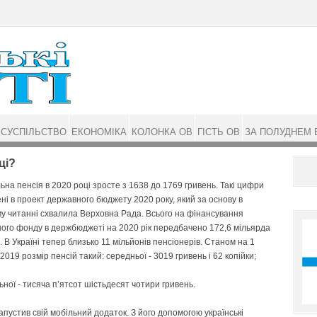
СУСПІЛЬСТВО
ЕКОНОМІКА
КОЛОНКА ОВ
ГІСТЬ ОВ
ЗА ПОЛУДНЕМ 
ці?
ьна пенсія в 2020 році зросте з 1638 до 1769 гривень. Такі цифри
ні в проект державного бюджету 2020 року, який за основу в
 читанні схвалила Верховна Рада. Всього на фінансування
ого фонду в держбюджеті на 2020 рік передбачено 172,6 мільярда
. В Україні тепер близько 11 мільйонів пенсіонерів. Станом на 1
2019 розмір пенсій такий: середньої - 3019 гривень і 62 копійки;
ьної - тисяча п’ятсот шістьдесят чотири гривень.
пустив свій мобільний додаток. З його допомогою українські