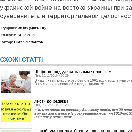
украинской войне на востоке Украины при з
суверенитета и территориальной целостнос
Рубрика:
За полуднем віку
Выпуск:
14.12.2019
Автор:
Віктор Мамонтов
СХОЖІ СТАТТІ
Шефство над удивительным человеком
Птн, 20/12/2019 - 16:29
В наш пятый класс, а это было в 1961 году, вошла класс
Васильевна с девочкой и представила её:
Листи до редакції
Птн, 20/12/2019 - 16:23
«Чи має право на грошову допомогу особа, яка 29 вере
віку та яка матиме (з урахуванням жовтня 2019-го) 3
посадах у державних
Пенсійним фондом України проведено перерахун