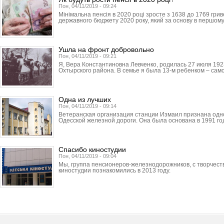
Пон, 04/11/2019 - 09:24
Мінімальна пенсія в 2020 році зросте з 1638 до 1769 грив
державного бюджету 2020 року, який за основу в першому
Ушла на фронт добровольно
Пон, 04/11/2019 - 09:21
Я, Вера Константиновна Левченко, родилась 27 июля 192
Охтырского района. В семье я была 13-м ребенком – сам
Одна из лучших
Пон, 04/11/2019 - 09:14
Ветеранская организация станции Измаил признана одно
Одесской железной дороги. Она была основана в 1991 год
Спасибо киностудии
Пон, 04/11/2019 - 09:04
Мы, группа пенсионеров-железнодорожников, с творчест
киностудии познакомились в 2013 году.