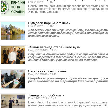
Птн, 20/12/2019 - 16:18
Пенсійним фондом України проведено перерахунок пенсій з
зміною прожиткового мінімуму для осіб, які втратили прац
України «Про Державн
Відвідали парк «Софіївка»
Птн, 20/12/2019 - 16:13
Для пенсіонерів Приморського району, які отримують 
«Університет третього віку», згідно з Міською ціль
пізнавальні екскурсії.
Живая легенда старейшего вуза
Пон, 16/12/2019 - 09:55
Студенты Измаильского педвуза встречают стоя л
госуниверситета и всего юга Одесской области, кан
доцента кафедры украинского языка и литера
Багато важливих питань
Пон, 16/12/2019 - 09:40
Нещодавно у приміщенні Громадського центру п
розташованого на території Київського районн
Танець як спосіб життя
Птн, 29/11/2019 - 16:42
Енергійності Галини Василівни Смирнової позаздрять н
покладено такими, а почуттю гумору - досвідчені КВК