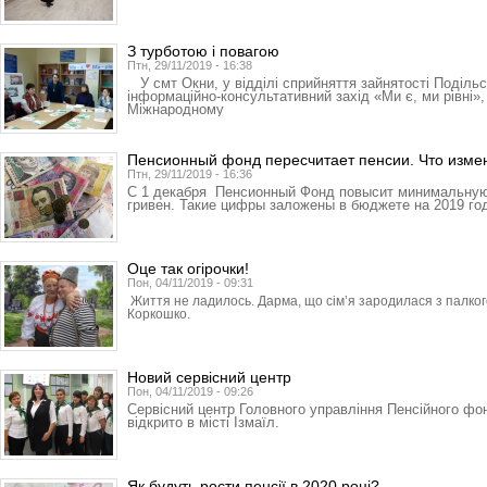
З турботою і повагою
Птн, 29/11/2019 - 16:38
У смт Окни, у відділі сприйняття зайнятості Поділь
інформаційно-консультативний захід «Ми є, ми рівні»
Міжнародному
Пенсионный фонд пересчитает пенсии. Что изме
Птн, 29/11/2019 - 16:36
С 1 декабря Пенсионный Фонд повысит минимальную 
гривен. Такие цифры заложены в бюджете на 2019 го
Оце так огірочки!
Пон, 04/11/2019 - 09:31
Життя не ладилось. Дарма, що сім’я зародилася з палког
Коркошко.
Новий сервісний центр
Пон, 04/11/2019 - 09:26
Сервісний центр Головного управління Пенсійного фон
відкрито в місті Ізмаїл.
Як будуть рости пенсії в 2020 році?