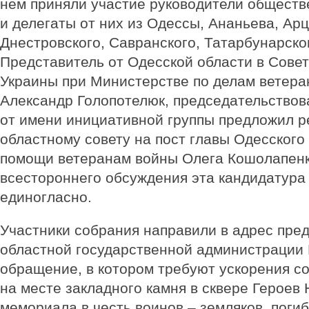
нем приняли участие руководители общест
и делегаты от них из Одессы, Ананьева, Арц
Днестровского, Савранского, Татарбунарског
Представитель от Одесской области в Сове
Украины при Министерстве по делам ветера
Александр Голопотелюк, председательствов
от имени инициативной группы предложил 
областному совету на пост главы Одесского
помощи ветеранам войны Олега Кошолапенк
всестороннего обсуждения эта кандидатура
единогласно.
Участники собрания направили в адрес пре
областной государственной администрации
обращение, в котором требуют ускорения с
на месте закладного камня в сквере Героев
мемориала в честь воинов – земляков, поги