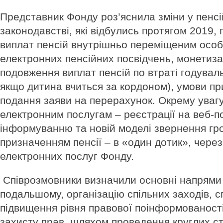
Представник Фонду роз’яснила зміни у пенс
законодавстві, які відбулись протягом 2019,
виплат пенсій внутрішньо переміщеним особ
електронних пенсійних посвідчень, монетизац
подовження виплат пенсій по втраті годуваль
якщо дитина вчиться за кордоном), умови пр
подання заяви на перерахунок. Окрему уваг
електронним послугам – реєстрації на веб-п
інформуванню та новій моделі звернення гр
призначенням пенсії – в «один дотик», чере
електронних послуг Фонду.
Співрозмовники визначили основні напрями 
подальшому, організацію спільних заходів, 
підвищення рівня правової поінформованост
захисту прав, шляхом проведення круглих сто