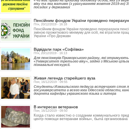
«Чи має право на грошову допомогу особа, яка 29 вере
віку та яка матиме (з урахуванням жовтня 2019-го) 3
посадах у державних
Пенсійним фондом України проведено перерахун
Птн, 20/12/2019 - 16:18
Пенсійним фондом України проведено перерахунок пенсій з
зміною прожиткового мінімуму для осіб, які втратили прац
України «Про Державн
Відвідали парк «Софіївка»
Птн, 20/12/2019 - 16:13
Для пенсіонерів Приморського району, які отримують 
«Університет третього віку», згідно з Міською ціль
пізнавальні екскурсії.
Живая легенда старейшего вуза
Пон, 16/12/2019 - 09:55
Студенты Измаильского педвуза встречают стоя л
госуниверситета и всего юга Одесской области, кан
доцента кафедры украинского языка и литера
В интересах ветеранов
Пон, 16/12/2019 - 09:50
Когда стало известно о создании коммунального пре
центр помощи ветеранам войны», была организована 