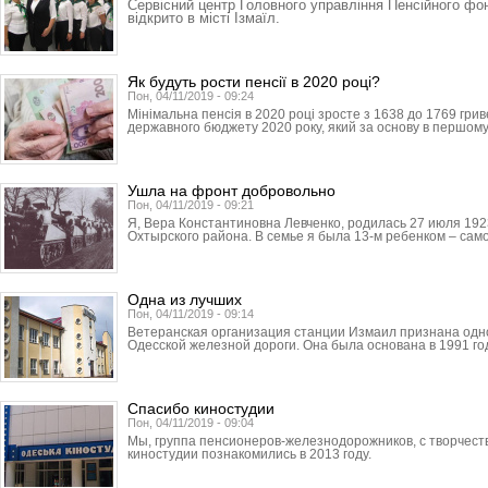
Сервісний центр Головного управління Пенсійного фон
відкрито в місті Ізмаїл.
Як будуть рости пенсії в 2020 році?
Пон, 04/11/2019 - 09:24
Мінімальна пенсія в 2020 році зросте з 1638 до 1769 грив
державного бюджету 2020 року, який за основу в першому
Ушла на фронт добровольно
Пон, 04/11/2019 - 09:21
Я, Вера Константиновна Левченко, родилась 27 июля 192
Охтырского района. В семье я была 13-м ребенком – сам
Одна из лучших
Пон, 04/11/2019 - 09:14
Ветеранская организация станции Измаил признана одно
Одесской железной дороги. Она была основана в 1991 год
Спасибо киностудии
Пон, 04/11/2019 - 09:04
Мы, группа пенсионеров-железнодорожников, с творчест
киностудии познакомились в 2013 году.