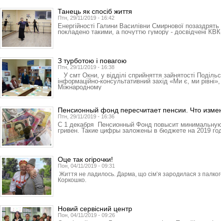
Танець як спосіб життя
Птн, 29/11/2019 - 16:42
Енергійності Галини Василівни Смирнової позаздрять н
покладено такими, а почуттю гумору - досвідчені КВК
З турботою і повагою
Птн, 29/11/2019 - 16:38
У смт Окни, у відділі сприйняття зайнятості Поділь
інформаційно-консультативний захід «Ми є, ми рівні»
Міжнародному
Пенсионный фонд пересчитает пенсии. Что изме
Птн, 29/11/2019 - 16:36
С 1 декабря Пенсионный Фонд повысит минимальную 
гривен. Такие цифры заложены в бюджете на 2019 го
Оце так огірочки!
Пон, 04/11/2019 - 09:31
Життя не ладилось. Дарма, що сім’я зародилася з палког
Коркошко.
Новий сервісний центр
Пон, 04/11/2019 - 09:26