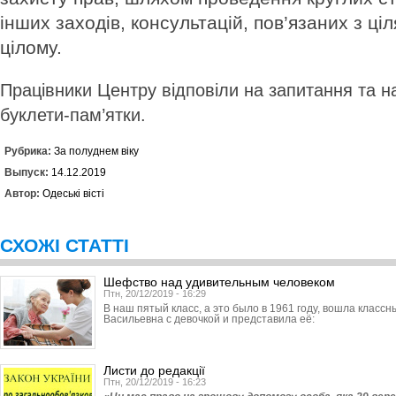
інших заходів, консультацій, пов’язаних з ці
цілому.
Працівники Центру відповіли на запитання та н
буклети-пам’ятки.
Рубрика:
За полуднем віку
Выпуск:
14.12.2019
Автор:
Одеські вісті
СХОЖІ СТАТТІ
Шефство над удивительным человеком
Птн, 20/12/2019 - 16:29
В наш пятый класс, а это было в 1961 году, вошла класс
Васильевна с девочкой и представила её:
Листи до редакції
Птн, 20/12/2019 - 16:23