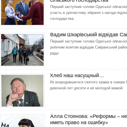
сільського господарства
Перший заступник голови Одеської обласно
участь в урочистому зібранні з нагоди відзн
господарства.
Вадим Шкарівський відвідав Са
Перший заступник голови Одеської обласно
робочим візитом відвідав Савранський район 
ради.
Хлеб наш насущный…
Из возродившегося святого храма в сквере
девочкой лет десяти и её молодой мамой.
Алла Стоянова: «Реформы – не
иметь право на ошибку»