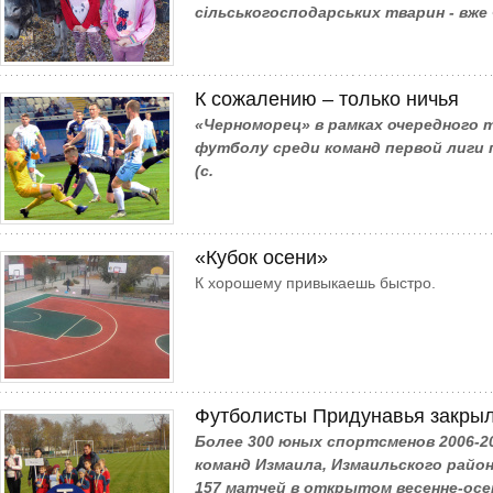
сільськогосподарських тварин - вж
К сожалению – только ничья
«Черноморец» в рамках очередного 
футболу среди команд первой лиги 
(с.
«Кубок осени»
К хорошему привыкаешь быстро.
Футболисты Придунавья закрыл
Более 300 юных спортсменов 2006-20
команд Измаила, Измаильского район
157 матчей в открытом весенне-осе