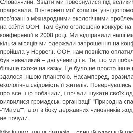
Словаччини. Звідти ми повернулися під велики
працювали. В інтернеті мої колишні учні допом
пов'язані з міжнародними екологічними пробле
на сайти ООН. Там було оголошено конкурс на 
конференції в 2008 році. Ми відправили наші ма
кілька місяців ми одержали запрошення на кон
пройшла у Норвегії. ООН нам повністю оплатил
був невеликий – дві учениці і я. Те, що ми побач
більше схоже на казку. Це було не просто інше 
здалося іншою планетою. Насамперед, вразила 
екологічна свідомість її жителів. Повернувшись
про все, що побачили, і почали шукати своїх о
виявилися громадські організації "Природна сп
-"Мама"", а от з боку державних чиновників жодн
не почули.
Між іншим, наша гімназія – єдиний одеський на