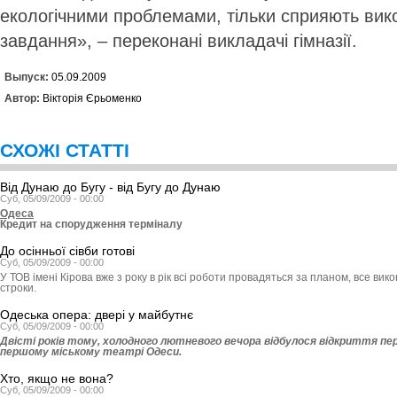
екологічними проблемами, тільки сприяють вик
завдання», – переконані викладачі гімназії.
Выпуск:
05.09.2009
Автор:
Вікторія Єрьоменко
СХОЖІ СТАТТІ
Від Дунаю до Бугу - від Бугу до Дунаю
Суб, 05/09/2009 - 00:00
Одеса
Кредит на спорудження терміналу
До осінньої сівби готові
Суб, 05/09/2009 - 00:00
У ТОВ імені Кірова вже з року в рік всі роботи провадяться за планом, все вик
строки.
Одеська опера: двері у майбутнє
Суб, 05/09/2009 - 00:00
Двісті років тому, холодного лютневого вечора відбулося відкриття п
першому міському театрі Одеси.
Хто, якщо не вона?
Суб, 05/09/2009 - 00:00