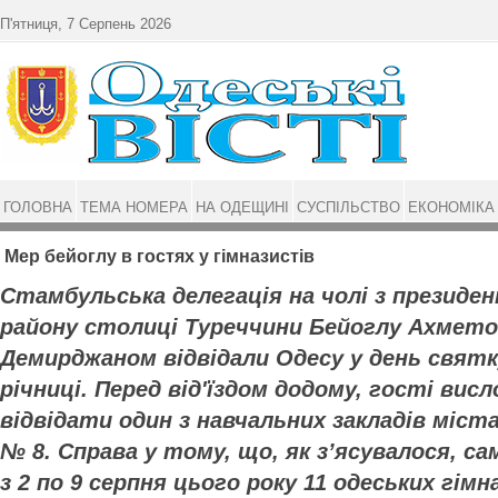
Перейти до основного матеріалу
П'ятниця, 7 Серпень 2026
ГОЛОВНА
ТЕМА НОМЕРА
НА ОДЕЩИНІ
СУСПІЛЬСТВО
ЕКОНОМІКА
Мер бейоглу в гостях у гімназистів
Стамбульська делегація на чолі з презид
району столиці Туреччини Бейоглу Ахмето
Демирджаном відвідали Одесу у день святку
річниці. Перед від'їздом додому, гості вис
відвідати один з навчальних закладів міста
№ 8. Справа у тому, що, як з’ясувалося, са
з 2 по 9 серпня цього року 11 одеських гімн