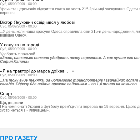
Суб, 05/09/2009 - 00:00
Урочиста церемонія відкриття свята на честь 215-ї річниці заснування Одеси 
вересня.
Віктор Янукович освідчився у любові
Суб, 05/09/2009 - 00:00
...У день, коли наша красуня Одеса справляла свій 215-й день народження, лідер
відвідав Одесу.
У саду та на городі
Суб, 05/09/2009 - 00:00
Удобрять с пользой
«Знаю, насколько полезно удобрять почву перегноем. А как лучше его и
София Лапина»
«Я на тракторі до марса доїхав! . . »
Суб, 05/09/2009 - 00:00
...На току гуде техніка. За допомогою транспортерів і звичайних лопа
складів. Одразу йде видача врожаю пайовикам – по 1,4 тонни на кожного.
Спорт
Суб, 05/09/2009 - 00:00
Що, де, коли
l На чемпіонаті Україні з футболу прем’єр-ліги перерва до 19 вересня. Цього
зустрінеться з «Іллічівцем».
ПРО ГАЗЕТУ