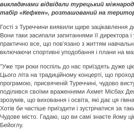
викладачами відвідали турецький міжнаро
табір «Кефкен», розташований на територі
Гості з Туреччини виявили щире зацікавлення до
Вони таки засипали запитаннями її директора і у
практично все, що пов'язано з життям навчальн
включаючи спортивні уподобання і плани на ма
"Уже три роки поспіль до нас приїздять дуже цік
Цього літа на традиційному концерті, що проход
програмою, присвяченій Туреччині, чудово вист
поділився своїми враженнями Ахмет Місбах Де
зрозумів, що виховання і освіта, які дає ця гімна
Хотів би частіше приїздити і зустрічатися за та
Чудове місто. Гадаю, що ви самі знаєте йому цін
Бейоглу.