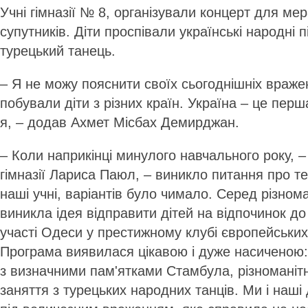
Учні гімназії № 8, організували концерт для мер
супутників. Діти проспівали українські народні п
турецький танець.
– Я не можу пояснити своїх сьогоднішніх враже
побували діти з різних країн. Україна – це перш
я, – додав Ахмет Місбах Демирджан.
– Коли наприкінці минулого навчального року, –
гімназії Лариса Паюл, – виникло питання про т
наші учні, варіантів було чимало. Серед різном
виникла ідея відправити дітей на відпочинок д
участі Одеси у престижному клубі європейських
Програма виявилася цікавою і дуже насиченою:
з визначними пам'ятками Стамбула, різноманітні 
заняття з турецьких народних танців. Ми і наші