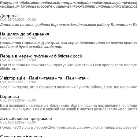
ВирушаючидоКомінтернівськоїцентральноїрайонноїлікарніназустрічізл
уномінації«Охороназдоров'я», завідувачкоюкабінетуінфекційнихзахворю
Джерела
Суб, 05/09/2009 - 00:00
Давно вже не живе у рідних Кирничках Ізмаїльського району Валентина Як
На шляху до об'єднання
Суб, 05/09/2009 - 00:00
Валентина Борисівна Дубецька, яка керує бібліотечною мережею Красноо
свої плечі дуже складне завдання.
Перша в мережі публічних бібліотек росії
Суб, 05/09/2009 - 00:00
При створенні мережі загальнодоступних бібліотек у Росії прообразом послуж
бібліотека...
У вікторівці є «Пані читачка» та «Пан читач»
Суб, 05/09/2009 - 00:00
У селі Вікторівці, як і в більшості населених пунктів району, є все, що наближа
Варенька
Суб, 05/09/2009 - 00:00
Всі її називають найчастіше Варенькою. Вона – людина надзвичайна: білолиц
очима. Ми сидимо з нею в офісній затишній кімнатці і розмовляємо «про житт
За особливою програмою
Суб, 05/09/2009 - 00:00
Понад 7300 учнів Білгород-Дністровського району сіли за парти першого ве
Одеса гуляє іменини