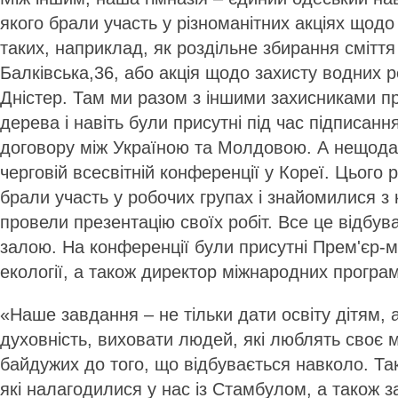
якого брали участь у різноманітних акціях щодо 
таких, наприклад, як роздільне збирання смітт
Балківська,36, або акція щодо захисту водних р
Дністер. Там ми разом з іншими захисниками п
дерева і навіть були присутні під час підписанн
договору між Україною та Молдовою. А нещода
черговій всесвітній конференції у Кореї. Цього 
брали участь у робочих групах і знайомилися з 
провели презентацію своїх робіт. Все це відбу
залою. На конференції були присутні Прем'єр-мін
екології, а також директор міжнародних програм
«Наше завдання – не тільки дати освіту дітям, 
духовність, виховати людей, які люблять своє 
байдужих до того, що відбувається навколо. Так
які налагодилися у нас із Стамбулом, а також 