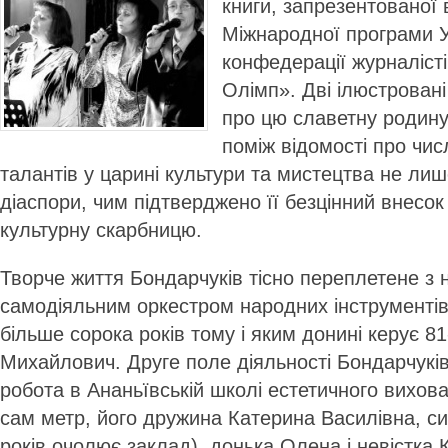
книги, запрезентованої 
Міжнародної програми У
конфедерації журналіст
Олімп». Дві ілюстровані
про цю славетну родину
поміж відомості про чис
талантів у царині культури та мистецтва не лиш
діаспори, чим підтверджено її безцінний внесок
культурну скарбницю.
Творче життя Бондарчуків тісно переплетене з
самодіяльним оркестром народних інструментів
більше сорока років тому і яким донині керує 81
Михайлович. Друге поле діяльності Бондарчуків
робота в Ананьївській школі естетичного вихов
сам метр, його дружина Катерина Василівна, син
років очолює заклад), донька Олена і невістка 