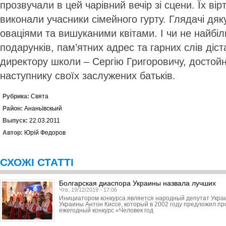
прозвучали в цей чарівний вечір зі сцени. Їх вір
виконали учасники сімейного гурту. Глядачі дя
оваціями та вишуканими квітами. І чи не найбі
подарунків, пам’ятних адрес та гарних слів діс
директору школи – Сергію Григоровичу, достойн
наступнику своїх заслужених батьків.
Рубрика:
Свята
Район:
Ананьївскьий
Выпуск:
22.03.2011
Автор:
Юрій Федоров
СХОЖІ СТАТТІ
Болгарская диаспора Украины назвала лучших
Чтв, 19/12/2019 - 17:06
Инициатором конкурса является народный депутат Укра
Украины Антон Киссе, который в 2002 году предложил пр
ежегодный конкурс «Человек год