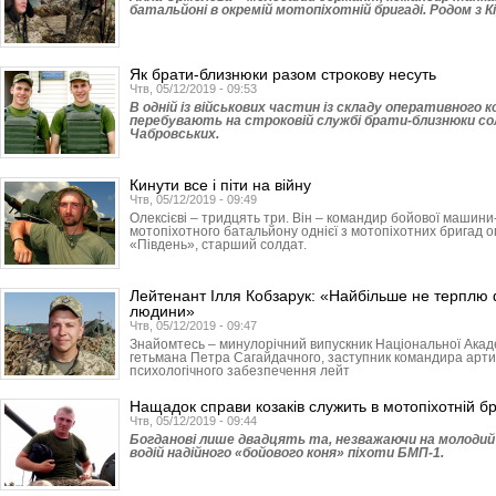
батальйоні в окремій мотопіхотній бригаді. Родом з 
Як брати-близнюки разом строкову несуть
Чтв, 05/12/2019 - 09:53
В одній із військових частин із складу оперативного 
перебувають на строковій службі брати-близнюки с
Чабровських.
Кинути все і піти на війну
Чтв, 05/12/2019 - 09:49
Олексієві – тридцять три. Він – командир бойової машин
мотопіхотного батальйону однієї з мотопіхотних бригад
«Південь», старший солдат.
Лейтенант Ілля Кобзарук: «Найбільше не терплю
людини»
Чтв, 05/12/2019 - 09:47
Знайомтесь – минулорічний випускник Національної Академ
гетьмана Петра Сагайдачного, заступник командира артил
психологічного забезпечення лейт
Нащадок справи козаків служить в мотопіхотній бр
Чтв, 05/12/2019 - 09:44
Богданові лише двадцять та, незважаючи на молодий в
водій надійного «бойового коня» піхоти БМП-1.