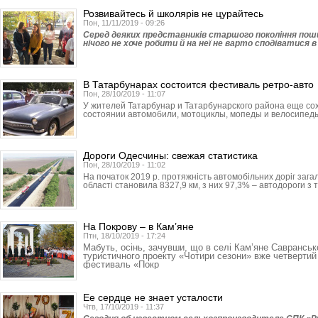
Розвивайтесь й школярів не цурайтесь
Пон, 11/11/2019 - 09:26
Серед деяких представників старшого покоління по
нічого не хоче робити й на неї не варто сподіватися 
В Татарбунарах состоится фестиваль ретро-авто
Пон, 28/10/2019 - 11:07
У жителей Татар­бунар и Татарбу­нар­ского района еще с
состоянии автомобили, мотоциклы, мопеды и велосипеды
Дороги Одесчины: свежая статистика
Пон, 28/10/2019 - 11:02
На початок 2019 р. протяжність автомобільних доріг зага
області становила 8327,9 км, з них 97,3% – автодороги з
На Покрову – в Кам’яне
Птн, 18/10/2019 - 17:24
Мабуть, осінь, зачувши, що в селі Кам’яне Савранськ
туристичного проекту «Чотири сезони» вже четвертий 
фестиваль «Покр
Ее сердце не знает усталости
Чтв, 17/10/2019 - 11:37