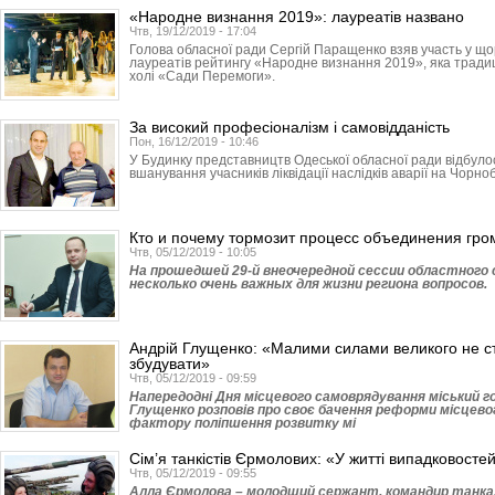
«Народне визнання 2019»: лауреатів названо
Чтв, 19/12/2019 - 17:04
Голова обласної ради Сергій Паращенко взяв участь у що
лауреатів рейтингу «Народне визнання 2019», яка традиці
холі «Сади Перемоги».
За високий професіоналізм і самовідданість
Пон, 16/12/2019 - 10:46
У Будинку представництв Одеської обласної ради відбуло
вшанування учасників ліквідації наслідків аварії на Чорно
Кто и почему тормозит процесс объединения гро
Чтв, 05/12/2019 - 10:05
На прошедшей 29-й внеочередной сессии областного
несколько очень важных для жизни региона вопросов.
Андрій Глущенко: «Малими силами великого не ст
збудувати»
Чтв, 05/12/2019 - 09:59
Напередодні Дня місцевого самоврядування міський г
Глущенко розповів про своє бачення реформи місцево
фактору поліпшення розвитку мі
Сім’я танкістів Єрмолових: «У житті випадковосте
Чтв, 05/12/2019 - 09:55
Алла Єрмолова – молодший сержант, командир танка