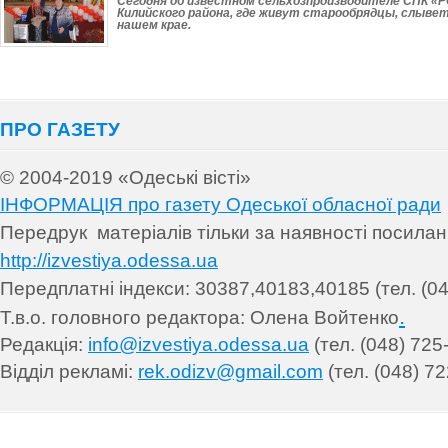
Сегодня об известном сельхозпроизводителе СПК «
Килийского района, где живут старообрядцы, слывет
нашем крае.
ПРО ГАЗЕТУ
© 2004-2019 «Одеські вісті»
ІНФОРМАЦІЯ про газету Одеської обласної ради
Передрук матеріалів т
ільки за наявності посила
http://izvestiya.odessa.ua
Передплатні індекси: 30
387,40183,40185 (тел. (04
.
Т.в.о. головного редактора: Олена Войтенко
Редакція:
info@izvestiya.odessa.ua
(тел. (048) 725
Відділ рекламі:
rek.odizv@gmail.com
(тел. (048) 72