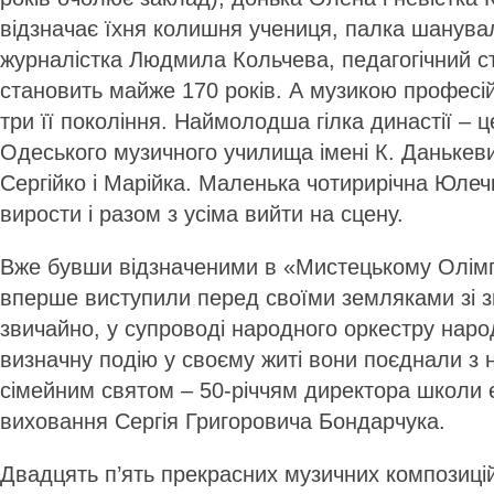
відзначає їхня колишня учениця, палка шанув
журналістка Людмила Кольчева, педагогічний ст
становить майже 170 років. А музикою професі
три її покоління. Наймолодша гілка династії – ц
Одеського музичного училища імені К. Данькеви
Сергійко і Марійка. Маленька чотирирічна Юлечк
вирости і ра­зом з усіма вийти на сцену.
Вже бувши відзначеними в «Мистецькому Олімп
вперше виступили перед своїми земляками зі з
звичайно, у супроводі народного оркестру наро
визначну подію у своєму житі вони поєднали з
сімейним святом – 50-річчям директора школи 
виховання Сергія Григоровича Бондарчука.
Двадцять п’ять прекрасних музичних композицій,