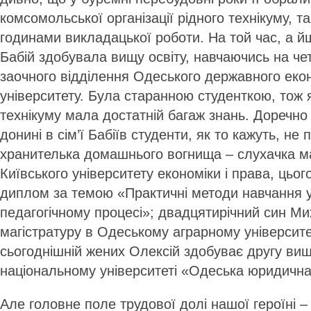
комсомольської організації рідного технікуму, 
годинами викладацької роботи. На той час, а й
Бабій здобувала вищу освіту, навчаючись на че
заочного відділення Одеського державного еко
університету. Була старанною студенткою, тож 
технікуму мала достатній багаж знань. Доречно
донині в сім’ї Бабіїв студенти, як то кажуть, не
хранителька домашнього вогнища – слухачка ма
Київського університету економіки і права, цьо
диплом за темою «Практичні методи навчання 
педагогічному процесі»; двадцятирічний син Ми
магістратуру в Одеському аграрному університеті
сьогоднішній жених Олексій здобуває другу вищ
національному університеті «Одеська юридична
Але головне поле трудової долі нашої героїні 