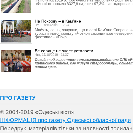
На початок 2019 р. протяжність автомобільних доріг зага
області становила 8327,9 км, з них 97,3% – автодороги з
На Покрову – в Кам’яне
Птн, 18/10/2019 - 17:24
Мабуть, осінь, зачувши, що в селі Кам’яне Савранськ
туристичного проекту «Чотири сезони» вже четвертий 
фестиваль «Покр
Ее сердце не знает усталости
Чтв, 17/10/2019 - 11:37
Сегодня об известном сельхозпроизводителе СПК «
Килийского района, где живут старообрядцы, слывет
нашем крае.
ПРО ГАЗЕТУ
© 2004-2019 «Одеські вісті»
ІНФОРМАЦІЯ про газету Одеської обласної ради
Передрук матеріалів т
ільки за наявності посила