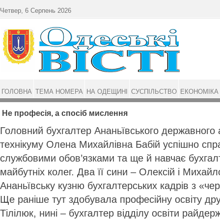
Перейти до основного матеріалу
Четвер, 6 Серпень 2026
ГОЛОВНА
ТЕМА НОМЕРА
НА ОДЕЩИНІ
СУСПІЛЬСТВО
ЕКОНОМІКА
Не професія, а спосіб мислення
Головний бухгалтер Ананьївського державного 
технікуму Олена Михайлівна Бабій успішно спра
службовими обов’язками та ще й навчає бухгал
майбутніх колег. Два її сини – Олексій і Михайл
Ананьївську кузню бухгалтерських кадрів з «ч
Ще раніше тут здобувала професійну освіту д
Тілілюк, нині – бухгалтер відділу освіти райдерж­