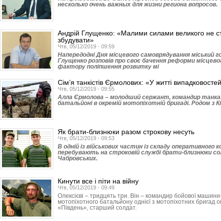
несколько очень важных для жизни региона вопросов.
Андрій Глущенко: «Малими силами великого не ст
збудувати»
Чтв, 05/12/2019 - 09:59
Напередодні Дня місцевого самоврядування міський г
Глущенко розповів про своє бачення реформи місцево
фактору поліпшення розвитку мі
Сім’я танкістів Єрмолових: «У житті випадковосте
Чтв, 05/12/2019 - 09:55
Алла Єрмолова – молодший сержант, командир танка
батальйоні в окремій мотопіхотній бригаді. Родом з 
Як брати-близнюки разом строкову несуть
Чтв, 05/12/2019 - 09:53
В одній із військових частин із складу оперативного 
перебувають на строковій службі брати-близнюки с
Чабровських.
Кинути все і піти на війну
Чтв, 05/12/2019 - 09:49
Олексієві – тридцять три. Він – командир бойової машин
мотопіхотного батальйону однієї з мотопіхотних бригад
«Південь», старший солдат.