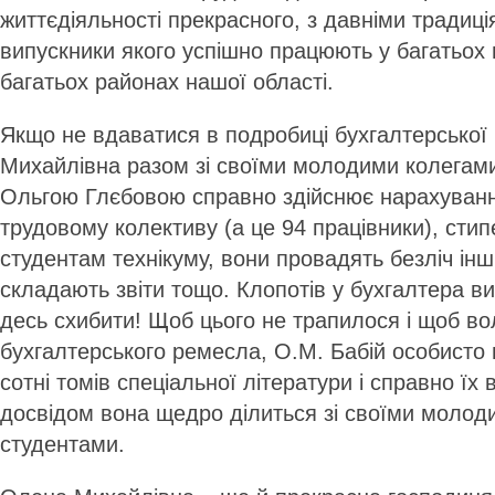
життєдіяльності прекрасного, з давніми традиці
випускники якого успішно працюють у багатьох г
багатьох районах нашої області.
Якщо не вдаватися в подробиці бухгалтерської 
Михайлівна ра­зом зі своїми молодими колега
Ольгою Глєбовою справно здійснює нарахуван
трудовому колективу (а це 94 працівники), сти
студентам технікуму, вони провадять безліч інш
складають звіти тощо. Клопотів у бухгалтера ви
десь схибити! Щоб цього не трапилося і щоб в
бухгалтерського ремесла, О.М. Бабій особисто
сотні томів спеціальної літератури і справно їх
досвідом вона щедро ділиться зі своїми молод
студентами.