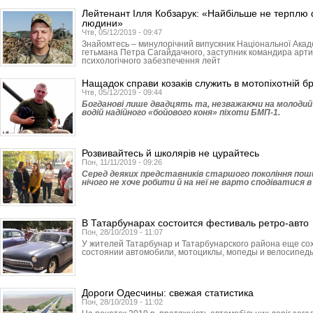
Лейтенант Ілля Кобзарук: «Найбільше не терплю
людини»
Чтв, 05/12/2019 - 09:47
Знайомтесь – минулорічний випускник Національної Академ
гетьмана Петра Сагайдачного, заступник командира артил
психологічного забезпечення лейт
Нащадок справи козаків служить в мотопіхотній бр
Чтв, 05/12/2019 - 09:44
Богданові лише двадцять та, незважаючи на молодий в
водій надійного «бойового коня» піхоти БМП-1.
Розвивайтесь й школярів не цурайтесь
Пон, 11/11/2019 - 09:26
Серед деяких представників старшого покоління по
нічого не хоче робити й на неї не варто сподіватися 
В Татарбунарах состоится фестиваль ретро-авто
Пон, 28/10/2019 - 11:07
У жителей Татар­бунар и Татарбу­нар­ского района еще с
состоянии автомобили, мотоциклы, мопеды и велосипеды
Дороги Одесчины: свежая статистика
Пон, 28/10/2019 - 11:02