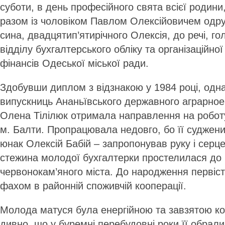
суботи, в день професійного свята всієї родин
разом із чоловіком Павлом Олексійовичем одр
сина, двадцятип’ятирічного Олексія, до речі, го
відділу бухгалтерського обліку та організаційн
фінансів Одеської міської ради.
Здобувши диплом з відзнакою у 1984 році, одн
випускниць Ананьївського державного аграрно­е
Олена Тілілюк отримала направлення на роботу 
м. Балти. Пропрацювала недовго, бо її суджени
юнак Олексій Бабій – запропонував руку і серц
стежина молодої бухгалтерки простелилася до 
червонокам’яного міста. До народження первіст
фахом в районній споживчій кооперації.
Молода матуся була енергійною та завзятою к
дивно, що у буремні перебудовні роки її обрал