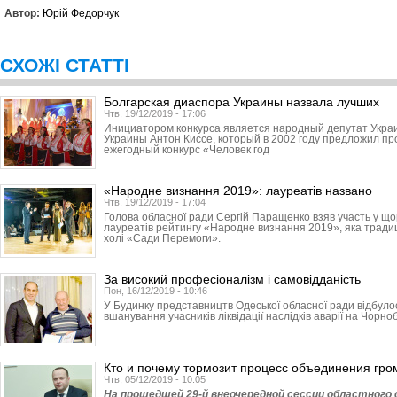
Автор:
Юрій Федорчук
СХОЖІ СТАТТІ
Болгарская диаспора Украины назвала лучших
Чтв, 19/12/2019 - 17:06
Инициатором конкурса является народный депутат Укра
Украины Антон Киссе, который в 2002 году предложил пр
ежегодный конкурс «Человек год
«Народне визнання 2019»: лауреатів названо
Чтв, 19/12/2019 - 17:04
Голова обласної ради Сергій Паращенко взяв участь у що
лауреатів рейтингу «Народне визнання 2019», яка традиці
холі «Сади Перемоги».
За високий професіоналізм і самовідданість
Пон, 16/12/2019 - 10:46
У Будинку представництв Одеської обласної ради відбуло
вшанування учасників ліквідації наслідків аварії на Чорно
Кто и почему тормозит процесс объединения гро
Чтв, 05/12/2019 - 10:05
На прошедшей 29-й внеочередной сессии областного