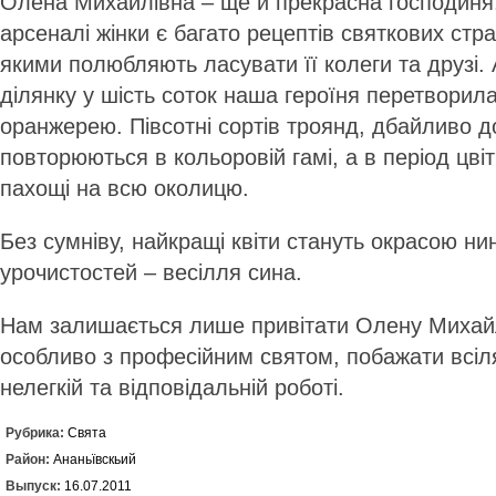
Олена Михайлівна – ще й прекрасна господиня
арсеналі жінки є багато рецептів святкових стра
якими полюбляють ласувати її колеги та друзі.
ділянку у шість соток наша героїня перетворил
оранжерею. Півсотні сортів троянд, дбайливо д
повторюються в кольоровій гамі, а в період цв
пахощі на всю околицю.
Без сумніву, найкращі квіти стануть окрасою ни
урочистостей – весілля сина.
Нам залишається лише привітати Олену Михайл
особливо з професійним святом, побажати всіляк
нелегкій та відповідальній роботі.
Рубрика:
Свята
Район:
Ананьївскьий
Выпуск:
16.07.2011