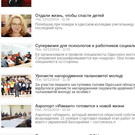
Отдали жизнь, чтобы спасти детей
Чтв, 12/12/2019 - 11:08
Погибшую при пожаре в одесском колледже учительницу 
последний путь.
Супервизия для психологов и работников социа
Пон, 02/12/2019 - 11:53
Ее организовали и провели специалисты Одесского инсти
Супервизия расшифровывается как «надзор». Она позв
специалиста со стороны.
Урочисте нагородження талановитої молоді
Пон, 02/12/2019 - 11:30
За участю першого заступника голови Одеської облас
відбулося урочисте нагородження лауреатів щорічної П
талановитій молоді за особист
Аэропорт «Измаил» готовится к новой жизни
Пон, 25/11/2019 - 10:20
Аэропорт «Измаил», который является областной собстве
возрождению: 21 ноября стартовал первый этап работ 
ворот» украинской Бессарабии – состоялось п