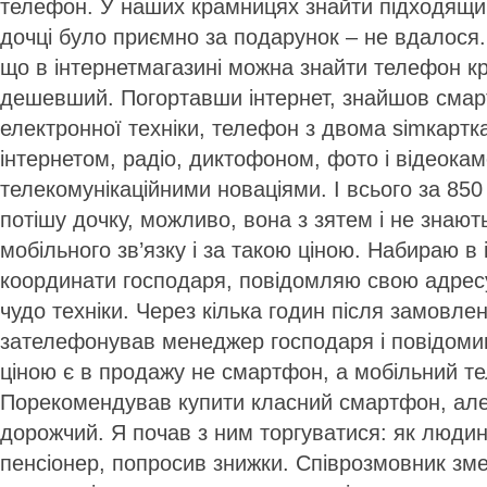
телефон. У наших крамницях знайти підходящий
дочці було приємно за подарунок – не вдалося.
що в інтернет­магазині можна знайти телефон к
дешевший. Погортавши інтернет, знайшов смар
електронної техніки, телефон з двома sim­карт­к
інтернетом, радіо, диктофоном, фото­ і відеок
телекомунікаційними новаціями. І всього за 850
потішу дочку, можливо, вона з зятем і не знают
мобільного зв’язку і за такою ціною. Набираю в і
координати господаря, повідомляю свою адрес
чудо техніки. Через кілька годин після замовле
зателефонував менеджер господаря і повідоми
ціною є в продажу не смарт­фон, а мобільний т
Порекомендував купити класний смартфон, але
дорожчий. Я почав з ним торгуватися: як людина
пенсіонер, попросив знижки. Співрозмовник зме