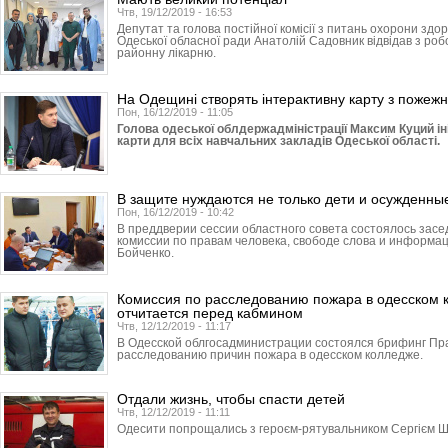
Чтв, 19/12/2019 - 16:53
Депутат та голова постійної комісії з питань охорони здор
Одеської обласної ради Анатолій Садовник відвідав з ро
районну лікарню.
На Одещині створять інтерактивну карту з пожежн
Пон, 16/12/2019 - 11:05
Голова одеської облдержадміністрації Максим Куций ін
карти для всіх навчальних закладів Одеської області.
В защите нуждаются не только дети и осужденны
Пон, 16/12/2019 - 10:42
В преддверии сессии областного совета состоялось зас
комиссии по правам человека, свободе слова и информа
Бойченко.
Комиссия по расследованию пожара в одесском 
отчитается перед кабмином
Чтв, 12/12/2019 - 11:17
В Одесской облгосадми­нист­рации состоялся брифинг Пр
расследованию причин пожара в одесском колледже.
Отдали жизнь, чтобы спасти детей
Чтв, 12/12/2019 - 11:11
Одесити попрощались з героєм-рятувальником Сергієм Ш