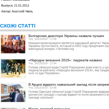
Выпуск:
21.01.2012
Автор:
Анатолій Чміль
СХОЖІ СТАТТІ
Болгарская диаспора Украины назвала лучших
Чтв, 19/12/2019 - 17:06
Инициатором конкурса является народный депутат Укра
Украины Антон Киссе, который в 2002 году предложил пр
ежегодный конкурс «Человек год
«Народне визнання 2019»: лауреатів названо
Чтв, 19/12/2019 - 17:04
Голова обласної ради Сергій Паращенко взяв участь у що
лауреатів рейтингу «Народне визнання 2019», яка традиці
холі «Сади Перемоги».
В Арцизі відкрито навчальний заклад після капре
Чтв, 19/12/2019 - 16:58
Голова Одеської обласної ради Сергій Паращенко відвідав
урочистих заходах з нагоди відкриття після капремонту к
закладу загальної
Мають великий потенціал