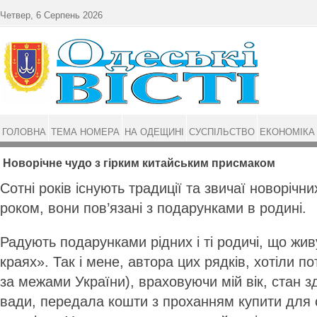
Перейти до основного матеріалу
Четвер, 6 Серпень 2026
ГОЛОВНА
ТЕМА НОМЕРА
НА ОДЕЩИНІ
СУСПІЛЬСТВО
ЕКОНОМІКА
Новорічне чудо з гірким китайським присмаком
Сотні років існують традиції та звичаї новорічн
роком, вони пов’язані з подарунками в родині.
Радують подарунками рідних і ті родичі, що жив
краях». Так і мене, автора цих рядків, хотіли п
за межами України), враховуючи мій вік, стан з
вади, передала кошти з проханням купити для 