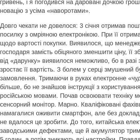
гривень, і я погодився на даровані дочкою гро
новацію з усіма «наворотами».
Довго чекати не довелося: 3 січня отримав по
посилку з омріяною електронікою. При її отрим
щодо вартості покупки. Виявилося, що менедж
господаря замість обіцяного зменшити ціну, її 
від «дарунку» виявилося неможливо, бо в разі 
зростає її вартість. З болем у серці змушений 
замовлення. Тримаючи в руках електронне «чу
більше, бо не знайшов інструкції з користування
російською мовами. Почав освоювати техніку м
сенсорний монітор. Марно. Кваліфіковані фахівц
намагалися оживити смартфон, але без докладно
не вдалося це зробити. До того, китайська елек
заводськими дефектами, ще й акумулятор трим
5 годин, а потім зникають всі настройки. Правд