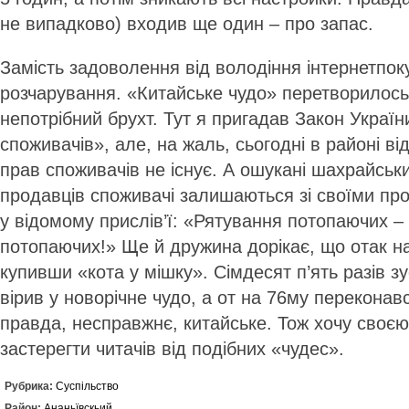
не випадково) входив ще один – про запас.
Замість задоволення від во­лодіння інтернет­по
розчарування. «Китайське чудо» перетворилось
непотрібний брухт. Тут я пригадав Закон Україн
споживачів», але, на жаль, сьогодні в районі ві
прав споживачів не існує. А ошукані шахрайськ
продавців споживачі залишаються зі своїми проб
у відомому прислів’ї: «Рятування потопаючих –
потопаючих!» Ще й дружина дорікає, що отак на
купивши «кота у мішку». Сімдесят п’ять разів зу
вірив у новорічне чудо, а от на 76­му переконав
правда, несправжнє, китайське. Тож хочу своє
застерегти читачів від подібних «чудес».
Рубрика:
Суспільство
Район:
Ананьївскьий