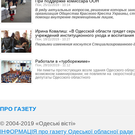
При поддержке комиссара ООН
Пон, 25/11/2019 - 10:14
В ряду актуальных вопросов, решением которых за
организация Общества Красного Креста Украины, с
помощи внутренне перемещённым лицам,
Ирина Ковалиш: «В Одесской области грядет се
учреждений институционного ухода и воспитания
Пон, 18/11/2019 - 10:27
Первыми изменения коснутся Специали­зированного д
Работали в «турборежиме»
Пон, 28/10/2019 - 11:12
Ни пикеты протестующих возле здания Одесского облас
возможном заминировании, не повлияли на скоростной р
депутаты Одесского областного
ПРО ГАЗЕТУ
© 2004-2019 «Одеські вісті»
ІНФОРМАЦІЯ про газету Одеської обласної ради