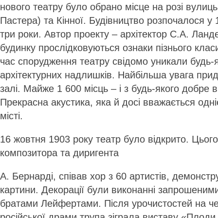
нового театру було обрано місце на розі вулиць
Пастера) та Кінної. Будівництво розпочалося у 
три роки. Автор проекту – архітектор С.А. Ланде
будинку прослідковуються ознаки пізнього клас
час спорудження театру свідомо уникали будь-я
архітектурних надлишків. Найбільша увага прид
залі. Майже 1 600 місць – і з будь-якого добре 
Прекрасна акустика, яка й досі вважається одн
місті.
16 жовтня 1903 року театр було відкрито. Цьог
композитора та диригента
А. Бернарді, співав хор з 60 артистів, демонст
картини. Декорації були виконанні запрошеним
братами Лейфертами. Після урочистостей на че
російської драми трупа зіграла виставу «Плоди 