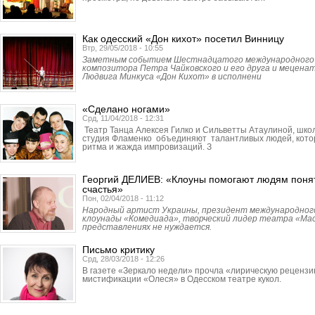
Как одесский «Дон кихот» посетил Винницу
Втр, 29/05/2018 - 10:55
Заметным событием Шест­надцатого международного 
композитора Петра Чайковского и его друга и мецен
Людвига Минкуса «Дон Кихот» в исполнени
«Сделано ногами»
Срд, 11/04/2018 - 12:31
Театр Танца Алексея Гилко и Сильветты Атаулиной, шко
студия Фламенко объединяют талантливых людей, котор
ритма и жажда импровизаций. З
Георгий ДЕЛИЕВ: «Клоуны помогают людям понят
счастья»
Пон, 02/04/2018 - 11:12
Народный артист Украины, президент международног
клоунады «Комедиада», творческий лидер театра «Мас
представлениях не нуждается.
Письмо критику
Срд, 28/03/2018 - 12:26
В газете «Зеркало недели» прочла «лирическую рецензи
мистификации «Олеся» в Одесском театре кукол.