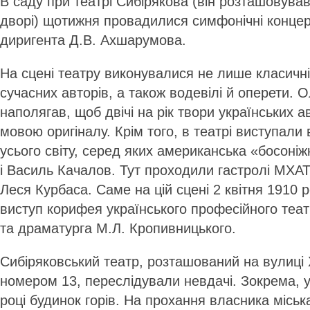
В саду при театрі Сибірякова (він розташовува
дворі) щотижня провадилися симфонічні концер
диригента Д.В. Ахшарумова.
На сцені театру виконувалися не лише класичні 
сучасних авторів, а також водевілі й оперети. 
наполягав, щоб двічі на рік твори українських 
мовою оригіналу. Крім того, в театрі виступали 
усього світу, серед яких американська «босоні
і Василь Качалов. Тут проходили гастролі МХАТ
Леся Курбаса. Саме на цій сцені 2 квітня 1910 р
виступ корифея українського професійного теат
та драматурга М.Л. Кропивницького.
Сибіряковський театр, розташований на вулиці 
номером 13, переслідували невдачі. Зокрема, у
році будинок горів. На прохання власника місь