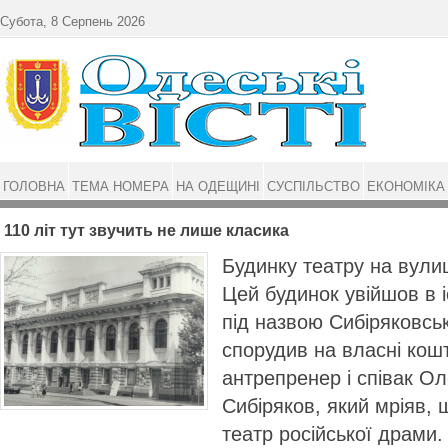
Перейти до основного матеріалу
Субота, 8 Серпень 2026
ГОЛОВНА
ТЕМА НОМЕРА
НА ОДЕЩИНІ
СУСПІЛЬСТВО
ЕКОНОМІКА
110 літ тут звучить не лише класика
Будинку театру на вулиц
Цей будинок увійшов в і
під назвою Сибіряковсь
спорудив на власні кош
антрепренер і співак О
Сибіряков, який мріяв,
театр російської драми