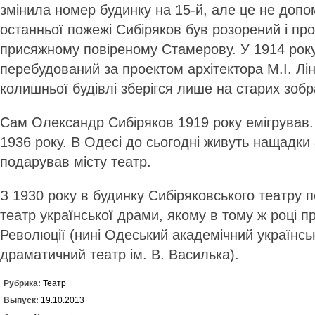
змінила номер будинку на 15-й, але це не допо
останньої пожежі Сибіряков був розорений і пр
присяжному повіреному Стамерову. У 1914 року
перебудований за проектом архітектора М.І. Лі
колишньої будівлі зберігся лише на старих зоб
Сам Олександр Сибіряков 1919 року емігрував. 
1936 року. В Одесі до сьогодні живуть нащадки
подарував місту театр.
З 1930 року в будинку Сибіряковського театру 
театр української драми, якому в тому ж році пр
Революції (нині Одеський академічний українсь
драматичний театр ім. В. Василька).
Рубрика:
Театр
Выпуск:
19.10.2013