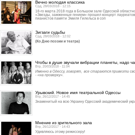
Вечно молодая классика
Срд, 28/03/2018 - 12:15
18-го марта 2018 года в Большом зале Одесской област
«Звезды, зажженные гением» прошел концерт лауреатов
пианистов памяти Эмиля Гилельса в соп
Зигзаги судьбы
Срд, 28/03/2018 - 12:02
(Ко Дню поэзии и театра)
Чтобы в душе звучали вибрации планеты, надо 
Втр, 20/03/2018 - 11:04
Именно в Одессу, говорят, все стараются привезти св
- «на проверку».
Урывский. Новое имя театральной Одессы
Втр, 26/12/2017 - 14:45
Знаменитый на всю Украину Одесский академический укр
Мнение из зрительного зала
Втр, 26/12/2017 - 14:43
Удивляюсь этому режиссеру!