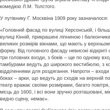
комедією Л.М. Толстого.
У путівнику Г. Москвіна 1909 року зазначалося:
«Головний фасад по вулиці Херсон­ській, і біл
вулиці Кінній, прикрашені ліпниною і балкончи
великих розмірів вікнами, що мають у верхньом
форму. Від головного фасаду невисокі відкриті
три головних входи, з боків – ще по одному вхо
тамбурами ведуть до широкого вестибюлю, з к
відділеннями для роздягання. Напроти – входи 
боках – арки, що ведуть до сходів на верхній 
театр вражає своїми розмірами, багато повітря,
місць до 1600, і всі вони зручно розташовані, мі
видно сцену, немає».