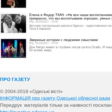
Елена и Федор ТКАЧ: «Не все наши воспитанники
прекрасно, что мы воспитываем хороших, умных 
Втр, 31/10/2017 - 15:05
Детская театральная школа в Одессе – единственное го
типа в Украине.
Звериные истории с людскими смыслами
Втр, 31/10/2017 - 14:32
Дон Нигро живет в глубине лесов штата Огайо. И пи
по всему миру.
ПРО ГАЗЕТУ
© 2004-2019 «Одеські вісті»
ІНФОРМАЦІЯ про газету Одеської обласної ради
Передрук матеріалів т
ільки за наявності посила