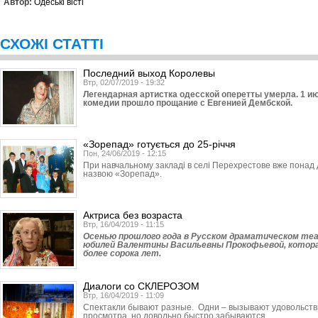
Автор:
Одеські вісті
СХОЖІ СТАТТІ
Последний выход Королевы
Втр, 02/07/2019 - 19:32
Легендарная артистка одесской оперетты умерла. 1 и
комедии прошло прощание с Евгенией Дембской.
«Зорепад» готується до 25-річчя
Пон, 24/06/2019 - 12:15
При навчальному закладі в селі Перехрестове вже понад д
назвою «Зорепад».
Актриса без возраста
Втр, 16/04/2019 - 11:15
Осенью прошлого года в Русском драматическом те
юбилей Валентины Васильевны Прокофьевой, котор
более сорока лет.
Диалоги со СКЛЕРОЗОМ
Втр, 16/04/2019 - 11:09
Спектакли бывают разные. Одни – вызывают удовольстви
просмотра, но довольно быстро забываются.