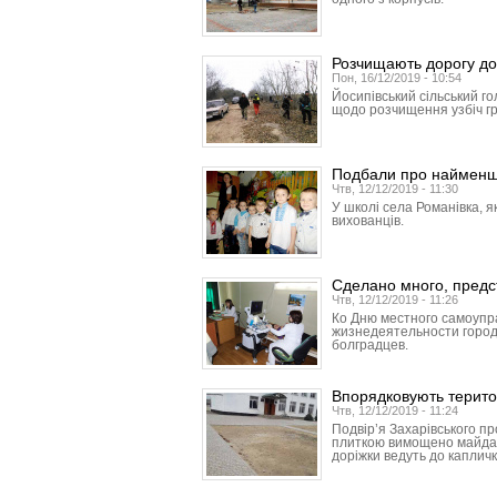
Розчищають дорогу до
Пон, 16/12/2019 - 10:54
Йосипівський сільський г
щодо розчищення узбіч гр
Подбали про наймен
Чтв, 12/12/2019 - 11:30
У школі села Романівка, я
вихованців.
Сделано много, предс
Чтв, 12/12/2019 - 11:26
Ко Дню местного самоупр
жизнедеятельности город
болградцев.
Впорядковують терито
Чтв, 12/12/2019 - 11:24
Подвір’я Захарівського п
плиткою вимощено майданч
доріжки ведуть до капличк