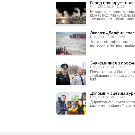
Город планирует подн
Чтв, 12/12/2019 - 11:21
Измаил приступил к подго
каркас под главную красав
технологиям – будет пост
Экипаж «Делфи» спас
Пон, 25/11/2019 - 10:56
Танкер «Делфи» сильны
вечером в четверг выб
Знайомилися з профес
Пон, 25/11/2019 - 10:52
Представники Одеського
Любашівці виїзний день 
шкі
Допоміг місцевим жур
Пон, 25/11/2019 - 10:42
Директор сільськогоспо
колектив районної газет