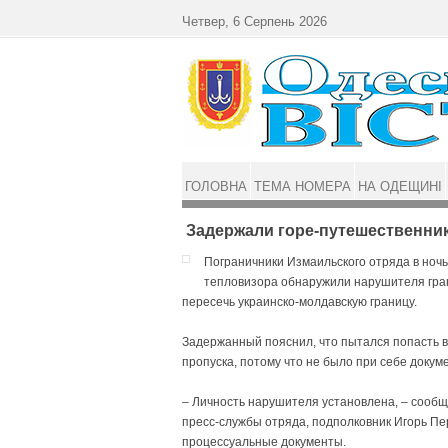
Перейти до основного матеріалу
Четвер, 6 Серпень 2026
ГОЛОВНА
ТЕМА НОМЕРА
НА ОДЕЩИНІ
Задержали горе-путешественни
Пограничники Измаильского отряда в ночь 
тепловизора обнаружили нарушителя гран
пересечь украинско-молдавскую границу.
Задержанный пояснил, что пытался попасть в
пропуска, потому что не было при себе докум
– Личность нарушителя установлена, – сооб
пресс-службы отряда, подполковник Игорь Пе
процессуальные документы.