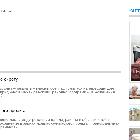
шит суд.
КАР
Ше
Птн,
о сироту
друхіна – мешкати у власній оселі здійснилася напередодні Дня
придбано в межах реалізації районної програми «Забезпечення
ей
ного проекта
пециалисты медучреждений города, района и области, чтобы
охранения в рамках украино-румынского проекта «Трансграничная
хранения».