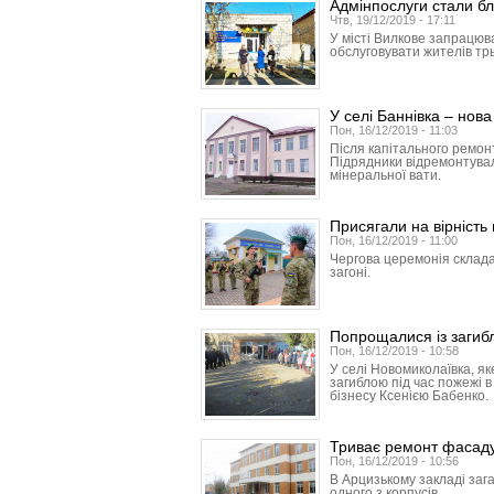
Адмінпослуги стали б
Чтв, 19/12/2019 - 17:11
У місті Вилкове запрацюв
обслуговувати жителів трь
У селі Баннівка – нов
Пон, 16/12/2019 - 11:03
Після капітального ремонт
Підрядники відремонтували
мінеральної вати.
Присягали на вірність
Пон, 16/12/2019 - 11:00
Чергова церемонія склада
загоні.
Попрощалися із загиб
Пон, 16/12/2019 - 10:58
У селі Новомиколаївка, як
загиблою під час пожежі 
бізнесу Ксенією Бабенко.
Триває ремонт фасаду 
Пон, 16/12/2019 - 10:56
В Арцизькому закладі заг
одного з корпусів.