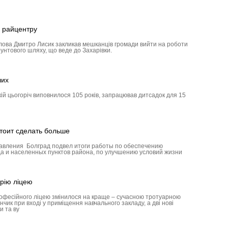
 райцентру
олова Дмитро Лисик закликав мешканців громади вийти на роботи
унтового шляху, що веде до Захарівки.
ших
кій цьогоріч виповнилося 105 років, запрацював дитсадок для 15
тоит сделать больше
авления Болград подвел итоги работы по обеспечению
а и населенных пунктов района, по улучшению условий жизни
рію ліцею
рофесійного ліцею змінилося на краще – сучасною тротуарною
ик при вході у приміщення навчального закладу, а дві нові
и та ву