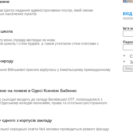
лижче
ав Центр надання адміністративних послуг, який зможе
ВХІД
ох населених пунктів.
Ім'я 
а школа
у вона справді виглядає як нова.
Паро
 цоколь і стіни будівлі, а також утеплили стіни плитами з
С
 народу
З
ння Військової присяги відбулась у Ізмаїльському прикордонному
лою на пожежі в Одесі Ксенією Бабенко
е сьогодні входить до складу Вилківської ОТГ, попрощалися з
в Одеському коледжі економіки, права та готельно-ресторанного
одного з корпусів закладу
альної середньої освіти №4 активно проводиться ремонт фасаду