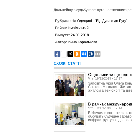
Дальнейшую судьбу горе-путешественника ре
Рубрика:
На Одещині - "Від Дунаю до Бугу"
Район:
Ізмаїльський
Выпуск:
24.01.2018
Автор:
Ірина Королькова
1
СХОЖІ СТАТТІ
Ощасливили ще одног
Чтв, 19/12/2019 - 17:17
Заповітна мрія Олега Кон
Святого Миколая. Житло 
житлом дітей-сиріт та діт
В рамках международ
Чтв, 19/12/2019 - 17:13
В Измаиле встретились с
обсудить будущее здраво
инфраструктура здравоо