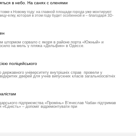
яться в небо. На санях с оленями
товке к Новому году: на главной площади города уже монтируют
ицу-елку, которая в этом году будет особенной и – благодаря 3D-
ен
м штормом сорвало с якоря в районе порта «Южный» и
росило на мель у пляжа «Дельфин» в Одессе.
ією поліцейського
 державного університету внутрішніх справ провели у
відкритих дверей для учнів випускних класів загальноосвітніх
налістам
дарського підприємства «Промінь» В’ячеслав Чабан підтримав
и «Єдність» – допоміг відремонтувати при