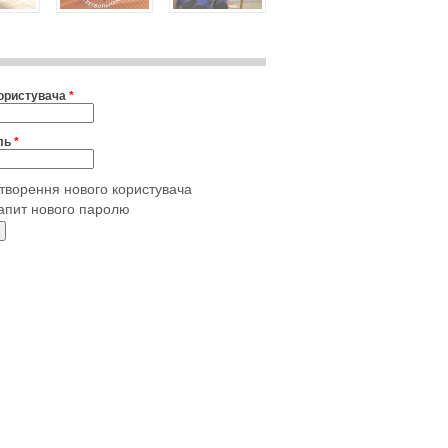
користувача
*
ль
*
творення нового користувача
апит нового паролю