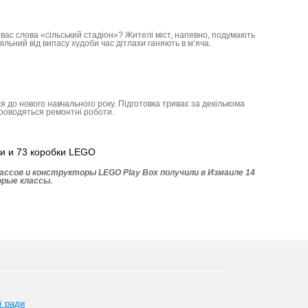
у вас слова «сільський стадіон»? Жителі міст, напевно, подумають
вільний від випасу худоби час дітлахи ганяють в м’яча.
я до нового навчального року. Підготовка триває за декількома
роводяться ремонтні роботи.
и и 73 коробки LEGO
ассов и конструкторы LEGO Play Box получили в Измаиле 14
орые классы.
ї ради