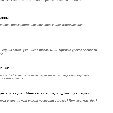
раины
оялось торжественное вручение книги «Енциклопедія
 сцены стали учащиеся школы №26. Прямо с уроков забирали
цу.
ю жизнь
евской, 17/19, открыли интегрированный молодежный клуб для
ностями «Шанс».
ересной науки: «Мечтаю жить среди думающих людей»
рех и шести лет могут провести в музее? Полчаса, час, два?