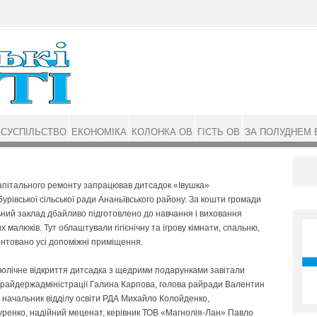
СУСПІЛЬСТВО
ЕКОНОМІКА
КОЛОНКА ОВ
ГІСТЬ ОВ
ЗА ПОЛУДНЕМ 
апітального ремонту запрацював дитсадок «Івушка»
урівської сільської ради Ананьївського району. За кошти громади
ний заклад дбайливо підготовлено до навчання і виховання
их малюків. Тут облаштували гігієнічну та ігрову кімнати, спальню,
нтовано усі допоміжні приміщення.
олічне відкриття дитсадка з щедрими подарунками завітали
райдержадміністрації Галина Карпова, голова райради Валентин
 начальник відділу освіти РДА Михайло Колойденко,
уренко, надійний меценат, керівник ТОВ «Магнолія-Лан» Павло