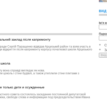
ВХІД
Ім'я 
Паро
чальний заклад після капремонту
С
 ради Сергій Паращенко відвідав Арцизький район та взяв участь в
и відкриття після капремонту корпусу початкової школи Ар­цизького
З
а школа
у вона справді виглядає як нова.
 цоколь і стіни будівлі, а також утеплили стіни плитами з
е только дети и осужденные
астного совета состоялось заседание постоянной депутатской
века, свободе слова и информации под председательством Ивана