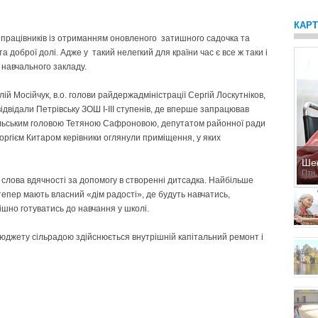
КАР
тив працівників із отриманням оновленого затишного садочка та
а доброї долі. Адже у такий нелегкий для країни час є все ж таки і
о навчального закладу.
ій Мосійчук, в.о. голови райдержадміністрації Сергій Лоскутніков,
ідвідали Петрівську ЗОШ І-ІІІ ступенів, де вперше запрацював
сільським головою Тетяною Сафроновою, депутатом районної ради
ргієм Китаром керівники оглянули приміщення, у яких
Ше
Птн,
 слова вдячності за допомогу в створенні дитсадка. Найбільше
тепер мають власний «дім радості», де будуть навчатись,
пішно готуватись до навчання у школі.
бюджету сільрадою здійснюється внутрішній капітальний ремонт і