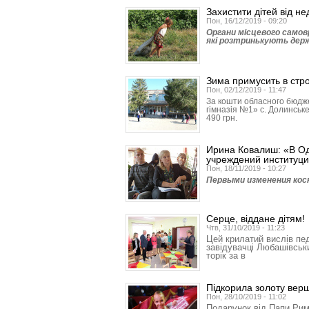
Захистити дітей від не
Пон, 16/12/2019 - 09:20
Органи місцевого самов
які розтринькують держ
Зима примусить в стр
Пон, 02/12/2019 - 11:47
За кошти обласного бюджет
гімназія №1» с. Долинське
490 грн.
Ирина Ковалиш: «В Од
учреждений институци
Пон, 18/11/2019 - 10:27
Первыми изменения косн
Серце, віддане дітям!
Чтв, 31/10/2019 - 11:23
Цей крилатий вислів пе
завідувачці Любашівськ
торік за в
Підкорила золоту вер
Пон, 28/10/2019 - 11:02
Подарунок від Папи Рим