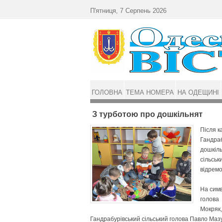
Перейти до основного матеріалу
П'ятниця, 7 Серпень 2026
ГОЛОВНА
ТЕМА НОМЕРА
НА ОДЕЩИНІ
З турботою про дошкільнят
Після к
Гандраб
дошкіль
сільськ
відремо
На симв
голова 
Мокряк,
Гандрабурівський сільський голова Павло Маз