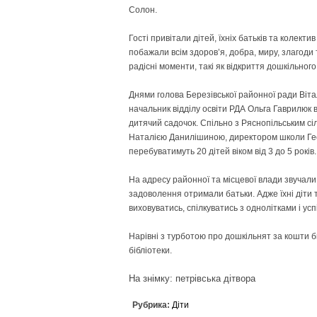
Солон.
Гості привітали дітей, їхніх батьків та колек
побажали всім здоров’я, добра, миру, злагоди т
радісні моменти, такі як відкриття дошкільног
Днями голова Березівської районної ради Вітал
начальник відділу освіти РДА Ольга Гаврилюк в
дитячий садочок. Спільно з Ряснопільським 
Наталією Данилішиною, директором школи Гео
перебуватимуть 20 дітей віком від 3 до 5 років.
На адресу районної та місцевої влади звучали
задоволення отримали батьки. Адже їхні діти 
виховуватись, спілкуватись з однолітками і ус
Нарівні з турботою про дошкільнят за кошти 
бібліотеки.
На знімку: петрівська дітвора
Рубрика:
Діти