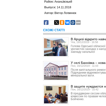
Район:
Ананьївскьий
Выпуск:
14.11.2018
Автор:
Віктор Логвинюк
1
СХОЖІ СТАТТІ
В Арцизі відкрито нав
Чтв, 19/12/2019 - 16:58
Голова Одеської обласної
урочистих заходах з нагод
закладу загальної
У селі Баннівка – нов
Пон, 16/12/2019 - 11:03
Після капітального ремонт
Підрядники відремонтували
мінеральної вати.
В защите нуждаются н
Пон, 16/12/2019 - 10:42
В преддверии сессии обл
комиссии по правам чело
Бойченко.