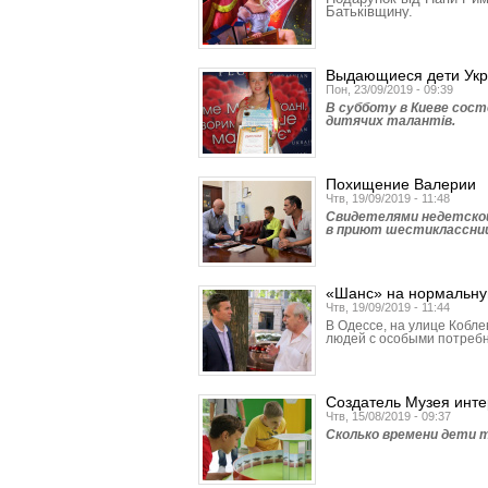
Батьківщину.
Выдающиеся дети Ук
Пон, 23/09/2019 - 09:39
В субботу в Киеве сост
дитячих талантів.
Похищение Валерии
Чтв, 19/09/2019 - 11:48
Свидетелями недетской
в приют шестиклассни
«Шанс» на нормальну
Чтв, 19/09/2019 - 11:44
В Одессе, на улице Кобл
людей с особыми потреб
Создатель Музея инт
Чтв, 15/08/2019 - 09:37
Сколько времени дети т