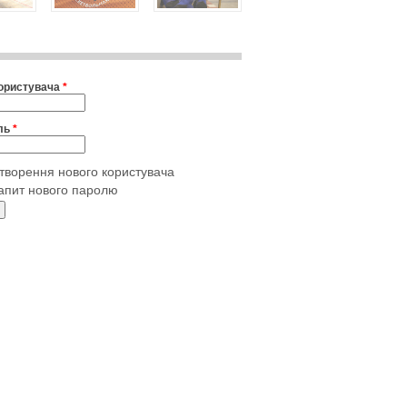
користувача
*
ль
*
творення нового користувача
апит нового паролю