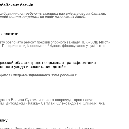
дбайливих батьків
рядування потребують законних важелів впливу на батьків,
авні кошти, отримані на своїх малолітніх дітей.
ок платити
у розпочато ремонт покрівлі опорного закладу НВК «ЗОШ І-ІІІ ст.-
. Посприяв з виділенням необхідного фінансування у сумі 1 млн.
есской области грядет серьезная трансформация
онного ухода и воспитания детей»
утся Специали­зированного дома ребенка г.
дагога Василя Сухомлинського напрочуд гарно пасує
им дитсадком «Казка» Світлані Олександрівні Олійник, яка
шину
ського і Золото фестивалю привезла Софія Тепла на