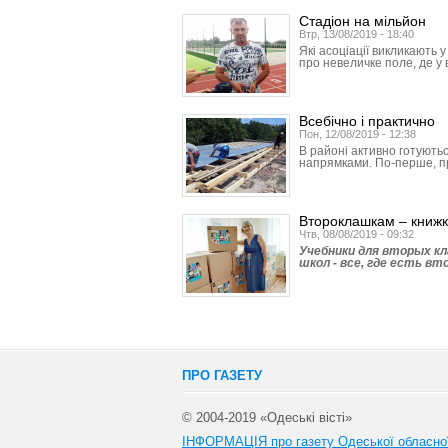
Стадіон на мільйон
Втр, 13/08/2019 - 18:40
Які асоціації викликають 
про невеличке поле, де у 
Всебічно і практично
Пон, 12/08/2019 - 12:38
В районі активно готуютьс
напрямками. По-перше, п
Второклашкам – книжк
Чтв, 08/08/2019 - 09:32
Учебники для вторых кл
школ - все, где есть вт
ПРО ГАЗЕТУ
© 2004-2019 «Одеські вісті»
ІНФОРМАЦІЯ про газету Одеської обласно