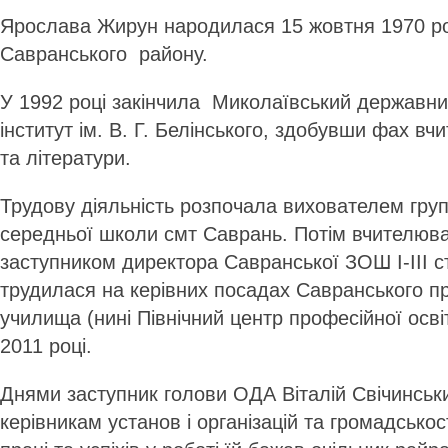
Ярослава Жирун народилася 15 жовтня 1970 ро
Савранського району.
У 1992 році закінчила Миколаївський державни
інститут ім. В. Г. Белінського, здобувши фах вч
та літератури.
Трудову діяльність розпочала вихователем гру
середньої школи смт Саврань. Потім вчителюв
заступником директора Савранської ЗОШ І-ІІІ ст
трудилася на керівних посадах Савранського п
училища (нині Північний центр професійної осві
2011 році.
Днями заступник голови ОДА Віталій Свічинськ
керівникам установ і організацій та громадськост