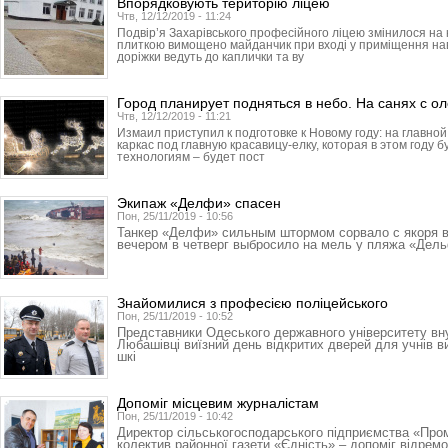
Впорядковують територію ліцею
Чтв, 12/12/2019 - 11:24
Подвір’я Захарівського професійного ліцею змінилося н
плиткою вимощено майданчик при вході у приміщення навч
доріжки ведуть до каплички та ву
Город планирует подняться в небо. На санях с о
Чтв, 12/12/2019 - 11:21
Измаил приступил к подготовке к Новому году: на главн
каркас под главную красавицу-елку, которая в этом году 
технологиям – будет пост
Экипаж «Делфи» спасен
Пон, 25/11/2019 - 10:56
Танкер «Делфи» сильным штормом сорвало с якоря 
вечером в четверг выбросило на мель у пляжа «Дел
Знайомилися з професією поліцейського
Пон, 25/11/2019 - 10:52
Представники Одеського державного університету вн
Любашівці виїзний день відкритих дверей для учнів в
шкі
Допоміг місцевим журналістам
Пон, 25/11/2019 - 10:42
Директор сільськогосподарського підприємства «Про
колектив районної газети «Єдність» – допоміг відрем