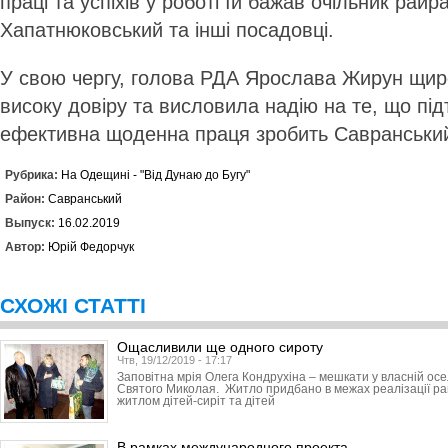
праці та успіхів у роботі їй бажав очільник ра
Хапатнюковський та інші посадовці.
У свою чергу, голова РДА Ярослава Жирун щир
високу довіру та висловила надію на те, що під
ефективна щоденна праця зробить Савранськи
Рубрика:
На Одещині - "Від Дунаю до Бугу"
Район:
Савранський
Выпуск:
16.02.2019
Автор:
Юрій Федорчук
СХОЖІ СТАТТІ
Ощасливили ще одного сироту
Чтв, 19/12/2019 - 17:17
Заповітна мрія Олега Кондрухіна – мешкати у власній ос
Святого Миколая. Житло придбано в межах реалізації р
житлом дітей-сиріт та дітей
В рамках международного проекта