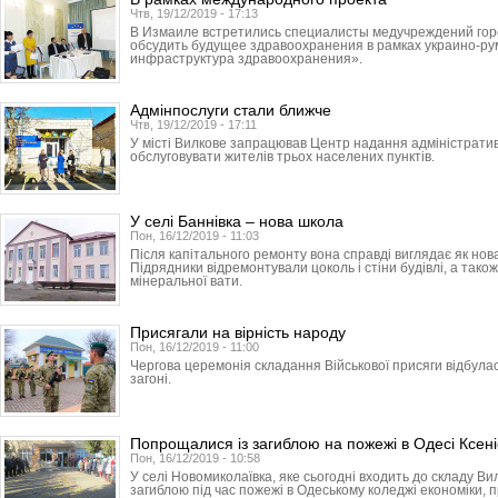
Чтв, 19/12/2019 - 17:13
В Измаиле встретились специалисты медучреждений горо
обсудить будущее здравоохранения в рамках украино-ру
инфраструктура здравоохранения».
Адмінпослуги стали ближче
Чтв, 19/12/2019 - 17:11
У місті Вилкове запрацював Центр надання адміністратив
обслуговувати жителів трьох населених пунктів.
У селі Баннівка – нова школа
Пон, 16/12/2019 - 11:03
Після капітального ремонту вона справді виглядає як нов
Підрядники відремонтували цоколь і стіни будівлі, а тако
мінеральної вати.
Присягали на вірність народу
Пон, 16/12/2019 - 11:00
Чергова церемонія складання Військової присяги відбула
загоні.
Попрощалися із загиблою на пожежі в Одесі Ксен
Пон, 16/12/2019 - 10:58
У селі Новомиколаївка, яке сьогодні входить до складу Ви
загиблою під час пожежі в Одеському коледжі економіки, 