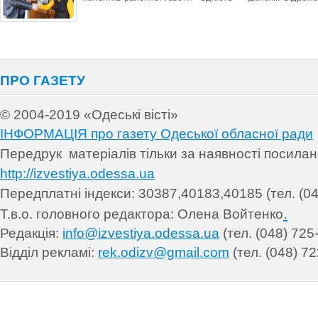
ПРО ГАЗЕТУ
© 2004-2019 «Одеські вісті»
ІНФОРМАЦІЯ про газету Одеської обласної ради
Передрук матеріалів т
ільки за наявності посила
http://izvestiya.odessa.ua
Передплатні індекси: 30
387,40183,40185 (тел. (04
.
Т.в.о. головного редактора: Олена Войтенко
Редакція:
info@izvestiya.odessa.ua
(тел. (048) 725
Відділ рекламі:
rek.odizv@gmail.com
(тел. (048) 72