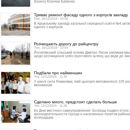
бізнесу Ксенією Бабенко.
Триває ремонт фасаду одного з корпусів закладу
Пон, 16/12/2019 - 10:56
В Арцизькому закладі загальної середньої освіти №4 ак
одного з корпусів.
Розчищають дорогу до райцентру
Пон, 16/12/2019 - 10:54
Йосипівський сільський голова Дмитро Лисик закликав ме
щодо розчищення узбіч грунтового шляху, що веде до Зах
Подбали про найменших
Чтв, 12/12/2019 - 11:30
У школі села Романівка, якій цьогоріч виповнилося 105 ро
вихованців.
Сделано много, предстоит сделать больше
Чтв, 12/12/2019 - 11:26
Ко Дню местного самоуправления Болград подвел итоги
жизнедеятельности города и населенных пунктов района
болградцев.