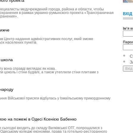
ного проекта
пециалисты медучреждений города, района и области, чтобы
охранения в рамках украино-румынского проекта «Трансграничная
ВХІД
хранения».
Ім'я 
лижче
ав Центр надання адміністративних послуг, який зможе
Паро
ох населених пунктів.
С
а школа
З
у вона справді виглядає як нова.
 цоколь і стіни будівлі, а також утеплили стіни плитами з
 народу
ння Військової присяги відбулась у Ізмаїльському прикордонному
лою на пожежі в Одесі Ксенією Бабенко
е сьогодні входить до складу Вилківської ОТГ, попрощалися з
в Одеському коледжі економіки, права та готельно-ресторанного