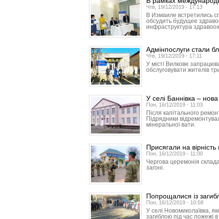
В рамках международ
Чтв, 19/12/2019 - 17:13
В Измаиле встретились с
обсудить будущее здраво
инфраструктура здравоо
Адмінпослуги стали б
Чтв, 19/12/2019 - 17:11
У місті Вилкове запрацюв
обслуговувати жителів трь
У селі Баннівка – нов
Пон, 16/12/2019 - 11:03
Після капітального ремонт
Підрядники відремонтували
мінеральної вати.
Присягали на вірність
Пон, 16/12/2019 - 11:00
Чергова церемонія склада
загоні.
Попрощалися із загиб
Пон, 16/12/2019 - 10:58
У селі Новомиколаївка, як
загиблою під час пожежі 