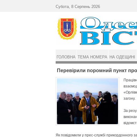
Перейти до основного матеріалу
Субота, 8 Серпень 2026
ГОЛОВНА
ТЕМА НОМЕРА
НА ОДЕЩИНІ
Перевірили поромний пункт про
Праців
взаємод
«Орлівк
загону.
За резу
виконан
відомст
Як повідомили у прес-службі прикордонного з