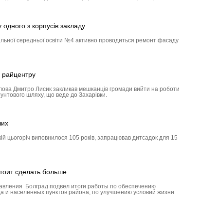
одного з корпусів закладу
альної середньої освіти №4 активно проводиться ремонт фасаду
 райцентру
олова Дмитро Лисик закликав мешканців громади вийти на роботи
унтового шляху, що веде до Захарівки.
ших
кій цьогоріч виповнилося 105 років, запрацював дитсадок для 15
тоит сделать больше
авления Болград подвел итоги работы по обеспечению
а и населенных пунктов района, по улучшению условий жизни