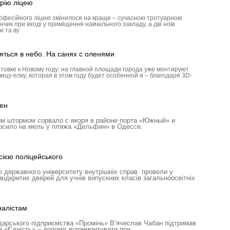
рію ліцею
рофесійного ліцею змінилося на краще – сучасною тротуарною
ик при вході у приміщення навчального закладу, а дві нові
и та ву
яться в небо. На санях с оленями
товке к Новому году: на главной площади города уже монтируют
ицу-елку, которая в этом году будет особенной и – благодаря 3D-
ен
м штормом сорвало с якоря в районе порта «Южный» и
росило на мель у пляжа «Дельфин» в Одессе.
ією поліцейського
 державного університету внутрішніх справ провели у
відкритих дверей для учнів випускних класів загальноосвітніх
налістам
дарського підприємства «Промінь» В’ячеслав Чабан підтримав
и «Єдність» – допоміг відремонтувати при