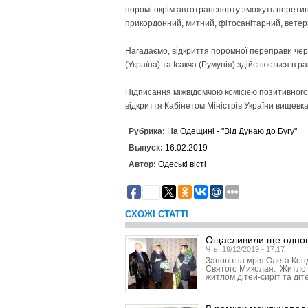
поромі окрім автотранспорту зможуть перетин
прикордонний, митний, фітосанітарний, ветер
Нагадаємо, відкриття поромної переправи чер
(Україна) та Ісакча (Румунія) здійснюється в р
Підписання міжвідомчою комісією позитивного
відкриття Кабінетом Міністрів України вищевка
Рубрика:
На Одещині - "Від Дунаю до Бугу"
Выпуск:
16.02.2019
Автор:
Одеські вісті
21
СХОЖІ СТАТТІ
Ощасливили ще одног
Чтв, 19/12/2019 - 17:17
Заповітна мрія Олега Кон
Святого Миколая. Житло 
житлом дітей-сиріт та діт