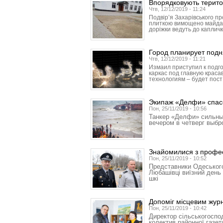
Впорядковують терито
Чтв, 12/12/2019 - 11:24
Подвір’я Захарівського п
плиткою вимощено майданч
доріжки ведуть до капличк
Город планирует подн
Чтв, 12/12/2019 - 11:21
Измаил приступил к подго
каркас под главную красав
технологиям – будет пост
Экипаж «Делфи» спас
Пон, 25/11/2019 - 10:56
Танкер «Делфи» сильны
вечером в четверг выб
Знайомилися з профес
Пон, 25/11/2019 - 10:52
Представники Одеського
Любашівці виїзний день 
шкі
Допоміг місцевим жур
Пон, 25/11/2019 - 10:42
Директор сільськогоспо
колектив районної газет