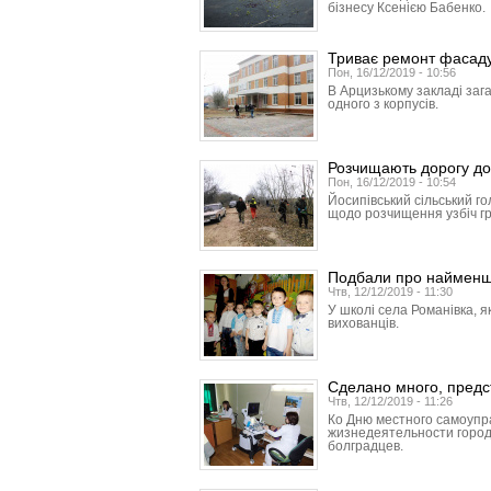
бізнесу Ксенією Бабенко.
Триває ремонт фасаду 
Пон, 16/12/2019 - 10:56
В Арцизькому закладі заг
одного з корпусів.
Розчищають дорогу до
Пон, 16/12/2019 - 10:54
Йосипівський сільський г
щодо розчищення узбіч гр
Подбали про наймен
Чтв, 12/12/2019 - 11:30
У школі села Романівка, я
вихованців.
Сделано много, предс
Чтв, 12/12/2019 - 11:26
Ко Дню местного самоупр
жизнедеятельности город
болградцев.