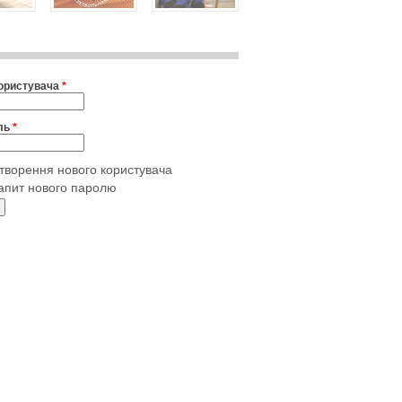
користувача
*
ль
*
творення нового користувача
апит нового паролю