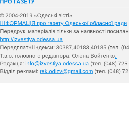
ПРО ГАЗЕТУ
© 2004-2019 «Одеські вісті»
ІНФОРМАЦІЯ про газету Одеської обласної ради
Передрук матеріалів т
ільки за наявності посила
http://izvestiya.odessa.ua
Передплатні індекси: 30
387,40183,40185 (тел. (04
.
Т.в.о. головного редактора: Олена Войтенко
Редакція:
info@izvestiya.odessa.ua
(тел. (048) 725
Відділ рекламі:
rek.odizv@gmail.com
(тел. (048) 72