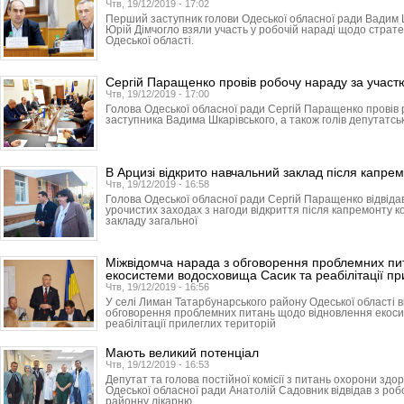
Чтв, 19/12/2019 - 17:02
Перший заступник голови Одеської обласної ради Вадим 
Юрій Дімчогло взяли участь у робочій нараді щодо страте
Одеської області.
Сергій Паращенко провів робочу нараду за участю
Чтв, 19/12/2019 - 17:00
Голова Одеської обласної ради Сергій Паращенко провів
заступника Вадима Шкарівського, а також голів депутатськ
В Арцизі відкрито навчальний заклад після капре
Чтв, 19/12/2019 - 16:58
Голова Одеської обласної ради Сергій Паращенко відвідав
урочистих заходах з нагоди відкриття після капремонту к
закладу загальної
Міжвідомча нарада з обговорення проблемних пи
екосистеми водосховища Сасик та реабілітації пр
Чтв, 19/12/2019 - 16:56
У селі Лиман Татарбунарського району Одеської області в
обговорення проблемних питань щодо відновлення екос
реабілітації прилеглих територій
Мають великий потенціал
Чтв, 19/12/2019 - 16:53
Депутат та голова постійної комісії з питань охорони здор
Одеської обласної ради Анатолій Садовник відвідав з ро
районну лікарню.