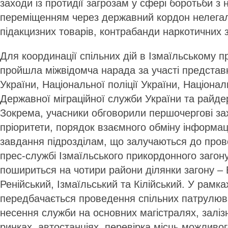
заходи із протидії загрозам у сфері боротьби з
переміщенням через державний кордон нелегаль
підакцизних товарів, контрабанди наркотичних з
Для координації спільних дій в Ізмаїльському п
пройшла міжвідомча нарада за участі представ
України, Національної поліції України, Національ
Державної міграційної служби України та райде
Зокрема, учасники обговорили першочергові за
пріоритети, порядок взаємного обміну інформац
завдання підрозділам, що залучаються до прове
прес-службі Ізмаїльського прикордонного загон
пошириться на чотири райони ділянки загону –
Ренійський, Ізмаїльський та Кілійський. У рамка
передбачається проведення спільних патрулюв
несення служби на основних магістралях, заліз
ринках, автостанціях, перевірка місць можливо