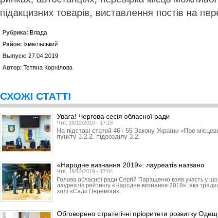
підакцизних товарів, виставлення постів на пер
Рубрика:
Влада
Район:
Ізмаїльський
Выпуск:
27.04.2019
Автор:
Тетяна Корнілова
СХОЖІ СТАТТІ
Увага! Чергова сесія обласної ради
Чтв, 19/12/2019 - 17:18
На підставі статей 46 і 55 Закону України «Про місце
пункту 3.2.2. підрозділу 3.2.
«Народне визнання 2019»: лауреатів названо
Чтв, 19/12/2019 - 17:04
Голова обласної ради Сергій Паращенко взяв участь у що
лауреатів рейтингу «Народне визнання 2019», яка традиці
холі «Сади Перемоги».
Обговорено стратегічні пріоритети розвитку Оде