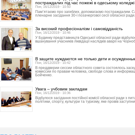
постраждалих під час пожежі в одеському коледжі
Пон, 16/12/2019 - 10:50
Пам՚ятаємо про загиблих, допомагаємо постраждалим. С
пленарне засідання 30-ї позачергової сесії обласної ради
За високий професіоналізм і самовідданість
Пон, 16/12/2019 - 10:46
У Будинку представництв Одеської обласної ради відбуло
вшанування учасників ліквідації наслідків аварії на Чорно
В защите нуждаются не только дети и осужденны
Пон, 16/12/2019 - 10:42
В преддверии сессии областного совета состоялось зас
комиссии по правам человека, свободе слова и информа
Бойченко.
Увага – учбовим закладам
Пон, 16/12/2019 - 10:36
Відбулося засідання постійної комісії обласної ради з пит
політики, спорту, культури та туризму, яке провів заступник