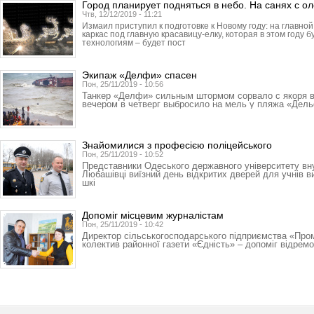
Город планирует подняться в небо. На санях с о
Чтв, 12/12/2019 - 11:21
Измаил приступил к подготовке к Новому году: на главн
каркас под главную красавицу-елку, которая в этом году 
технологиям – будет пост
Экипаж «Делфи» спасен
Пон, 25/11/2019 - 10:56
Танкер «Делфи» сильным штормом сорвало с якоря 
вечером в четверг выбросило на мель у пляжа «Дел
Знайомилися з професією поліцейського
Пон, 25/11/2019 - 10:52
Представники Одеського державного університету вн
Любашівці виїзний день відкритих дверей для учнів в
шкі
Допоміг місцевим журналістам
Пон, 25/11/2019 - 10:42
Директор сільськогосподарського підприємства «Про
колектив районної газети «Єдність» – допоміг відрем