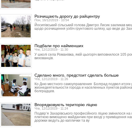
Розчищають дорогу до райцентру
Пон, 16/12/2019 - 10:54
Йосипівський сільський голова Дмитро Лисик закликав ме
щодо розчищення узбіч грунтового шляху, що веде до Зах
Подбали про найменших
Чтв, 12/12/2019 - 11:30
У школі села Романівка, якій цьогоріч виповнилося 105 ро
вихованців.
Сделано много, предстоит сделать больше
Чтв, 12/12/2019 - 11:26
Ко Дню местного самоуправления Болград подвел итоги
жизнедеятельности города и населенных пунктов района
болградцев.
Впорядковують територію ліцею
Чтв, 12/12/2019 - 11:24
Подвір’я Захарівського професійного ліцею змінилося н
плиткою вимощено майданчик при вході у приміщення навч
доріжки ведуть до каплички та ву