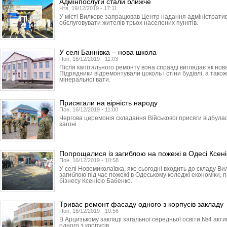
Адмінпослуги стали ближче
Чтв, 19/12/2019 - 17:11
У місті Вилкове запрацював Центр надання адміністратив
обслуговувати жителів трьох населених пунктів.
У селі Баннівка – нова школа
Пон, 16/12/2019 - 11:03
Після капітального ремонту вона справді виглядає як нов
Підрядники відремонтували цоколь і стіни будівлі, а тако
мінеральної вати.
Присягали на вірність народу
Пон, 16/12/2019 - 11:00
Чергова церемонія складання Військової присяги відбула
загоні.
Попрощалися із загиблою на пожежі в Одесі Ксен
Пон, 16/12/2019 - 10:58
У селі Новомиколаївка, яке сьогодні входить до складу Ви
загиблою під час пожежі в Одеському коледжі економіки, 
бізнесу Ксенією Бабенко.
Триває ремонт фасаду одного з корпусів закладу
Пон, 16/12/2019 - 10:56
В Арцизькому закладі загальної середньої освіти №4 ак
одного з корпусів.