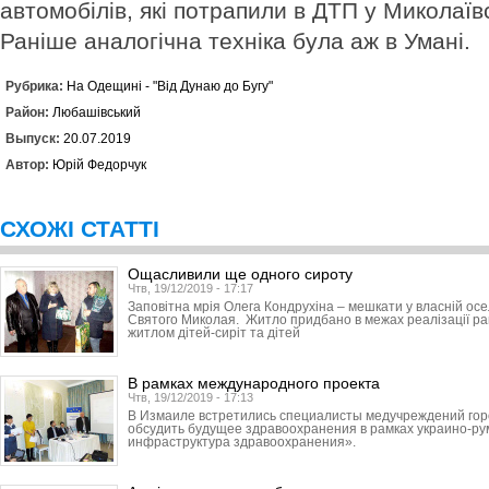
автомобілів, які потрапили в ДТП у Миколаїв
Раніше аналогічна техніка була аж в Умані.
Рубрика:
На Одещині - "Від Дунаю до Бугу"
Район:
Любашівський
Выпуск:
20.07.2019
Автор:
Юрій Федорчук
СХОЖІ СТАТТІ
Ощасливили ще одного сироту
Чтв, 19/12/2019 - 17:17
Заповітна мрія Олега Кондрухіна – мешкати у власній ос
Святого Миколая. Житло придбано в межах реалізації р
житлом дітей-сиріт та дітей
В рамках международного проекта
Чтв, 19/12/2019 - 17:13
В Измаиле встретились специалисты медучреждений горо
обсудить будущее здравоохранения в рамках украино-ру
инфраструктура здравоохранения».