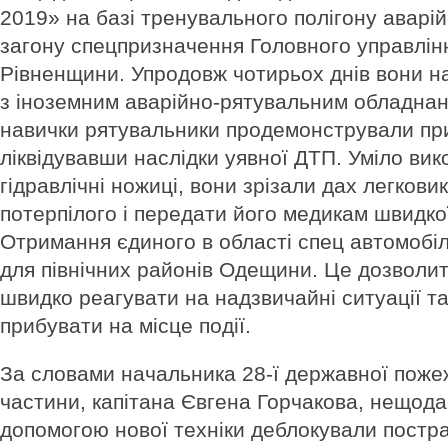
2019» на базі тренувального полігону аварі
загону спецпризначення Головного управлі
Рівненщини. Упродовж чотирьох днів вони 
з іноземним аварійно-рятувальним обладнан
навички рятувальники продемонстрували пр
ліквідувавши наслідки уявної ДТП. Уміло ви
гідравлічні ножиці, вони зрізали дах легкови
потерпілого і передати його медикам швидко
Отримання єдиного в області спец автомобі
для північних районів Одещини. Це дозволи
швидко реагувати на надзвичайні ситуації т
прибувати на місце події.
За словами начальника 28-ї державної поже
частини, капітана Євгена Горчакова, нещод
допомогою нової техніки деблокували постра