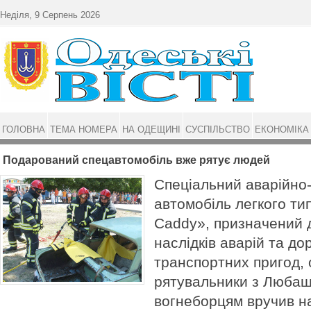
Перейти до основного матеріалу
Неділя, 9 Серпень 2026
ГОЛОВНА
ТЕМА НОМЕРА
НА ОДЕЩИНІ
СУСПІЛЬСТВО
ЕКОНОМІКА
Подарований спецавтомобіль вже рятує людей
Спеціальний аварійно
автомобіль легкого ти
Caddy», призначений д
наслідків аварій та до
транспортних пригод,
рятувальники з Любаші
вогнеборцям вручив н