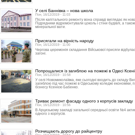
У селі Баннівка – нова школа
Пон, 16/12/2019 - 11:03
Після капітального ремонту вона справді виглядає як нов
Підрядники відремонтували цоколь і стіни будівлі, а тако
мінеральної вати.
Присягали на вірність народу
Пон, 16/12/2019 - 11:00
Чергова церемонія складання Військової присяги відбула
загоні.
Попрощалися із загиблою на пожежі в Одесі Ксен
Пон, 16/12/2019 - 10:58
У селі Новомиколаївка, яке сьогодні входить до складу Ви
загиблою під час пожежі в Одеському коледжі економіки, 
бізнесу Ксенією Бабенко.
Триває ремонт фасаду одного з корпусів закладу
Пон, 16/12/2019 - 10:56
В Арцизькому закладі загальної середньої освіти №4 ак
одного з корпусів.
Розчищають дорогу до райцентру