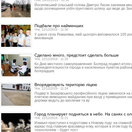
Пон, 16/12/2019 - 10:54
Йосипівський сільський голова Дмитро Лисик закликав ме
щодо розчищення узбіч грунтового шляху, що веде до Зах
Подбали про найменших
Чтв, 12/12/2019 - 11:30
У школі села Романівка, якій цьогоріч виповнилося 105 ро
вихованців.
Сделано много, предстоит сделать больше
Чтв, 12/12/2019 - 11:26
Ко Дню местного самоуправления Болград подвел итоги
жизнедеятельности города и населенных пунктов района
болградцев.
Впорядковують територію ліцею
Чтв, 12/12/2019 - 11:24
Подвір’я Захарівського професійного ліцею змінилося н
плиткою вимощено майданчик при вході у приміщення навч
доріжки ведуть до каплички та ву
Город планирует подняться в небо. На санях с о
Чтв, 12/12/2019 - 11:21
Измаил приступил к подготовке к Новому году: на главн
каркас под главную красавицу-елку, которая в этом году 
технологиям – будет пост