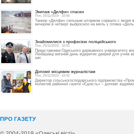
Экипаж «Делфи» спасен
Пон, 25/11/2019 - 10:56
Танкер «Делфи» сильным штормом сорвало с якоря 
вечером в четверг выбросило на мель у пляжа «Дел
Знайомилися з професією поліцейського
Пон, 25/11/2019 - 10:52
Представники Одеського державного університету вн
Любашівці виїзний день відкритих дверей для учнів в
шкі
Допоміг місцевим журналістам
Пон, 25/11/2019 - 10:42
Директор сільськогосподарського підприємства «Про
колектив районної газети «Єдність» – допоміг відрем
ПРО ГАЗЕТУ
© 2004-2019 «Одеські вісті»