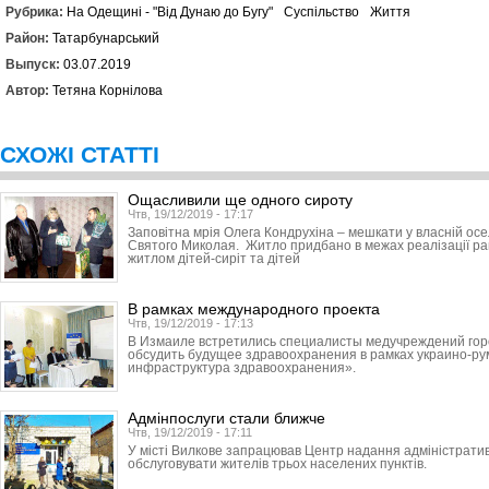
Рубрика:
На Одещині - "Від Дунаю до Бугу"
Суспільство
Життя
Район:
Татарбунарський
Выпуск:
03.07.2019
Автор:
Тетяна Корнілова
СХОЖІ СТАТТІ
Ощасливили ще одного сироту
Чтв, 19/12/2019 - 17:17
Заповітна мрія Олега Кондрухіна – мешкати у власній ос
Святого Миколая. Житло придбано в межах реалізації р
житлом дітей-сиріт та дітей
В рамках международного проекта
Чтв, 19/12/2019 - 17:13
В Измаиле встретились специалисты медучреждений горо
обсудить будущее здравоохранения в рамках украино-ру
инфраструктура здравоохранения».
Адмінпослуги стали ближче
Чтв, 19/12/2019 - 17:11
У місті Вилкове запрацював Центр надання адміністратив
обслуговувати жителів трьох населених пунктів.