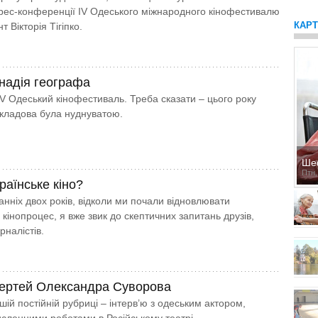
прес-конференції IV Одеського міжнародного кінофестивалю
КАР
т Вікторія Тігіпко.
 надія географа
V Одеський кінофестиваль. Треба сказати – цього року
складова була нуднуватою.
Ше
Птн,
раїнське кіно?
нніх двох років, відколи ми почали відновлювати
кінопроцес, я вже звик до скептичних запитань друзів,
рналістів.
мертей Олександра Суворова
шій постійній рубриці – інтерв’ю з одеським актором,