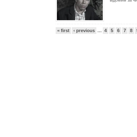
відомим за ч
Сторінки
« first
‹ previous
…
4
5
6
7
8