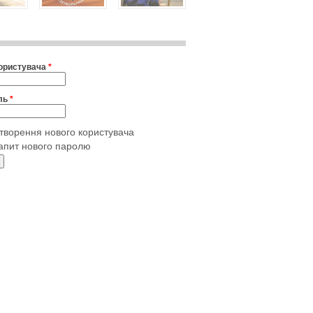
користувача
*
ль
*
творення нового користувача
апит нового паролю