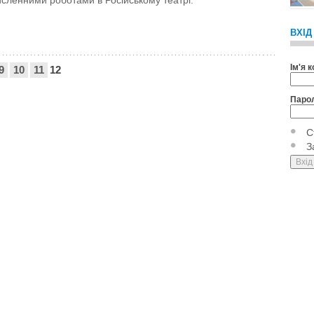
исленними роботами в Російському театрі.
ВХІД
Ім'я 
9
10
11
12
Паро
С
З