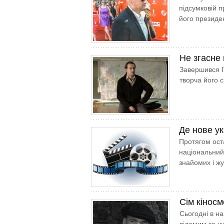
підсумковій 
його президен
Не згасне
Завершився I
творча його 
Де нове ук
Протягом оста
національний 
знайомих і жу
Сім кінос
Сьогодні в на