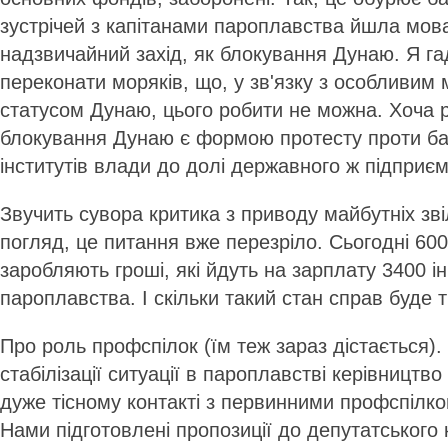
зустрічей з капітанами пароплавства йшла мов
надзвичайний захід, як блокування Дунаю. Я г
переконати моряків, що, у зв'язку з особливим
статусом Дунаю, цього робити не можна. Хоча р
блокування Дунаю є формою протесту проти б
інститутів влади до долі державного ж підприєм
Звучить сувора критика з приводу майбутніх зві
погляд, це питання вже перезріло. Сьогодні 60
заробляють гроші, які йдуть на зарплату 3400 і
пароплавства. І скільки такий стан справ буде 
Про роль профспілок (їм теж зараз дістається)
стабілізації ситуації в пароплавстві керівництв
дуже тісному контакті з первинними профспілко
Нами підготовлені пропозиції до депутатського