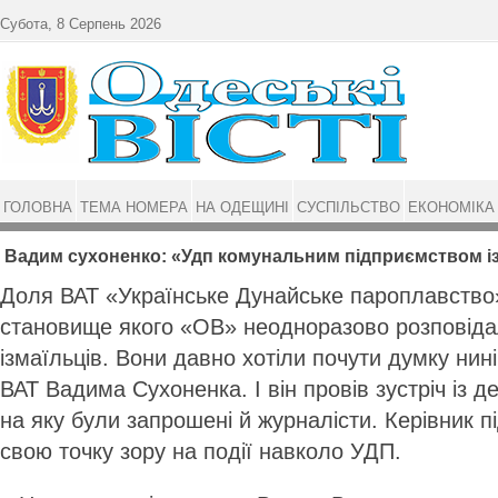
Перейти до основного матеріалу
Субота, 8 Серпень 2026
ГОЛОВНА
ТЕМА НОМЕРА
НА ОДЕЩИНІ
СУСПІЛЬСТВО
ЕКОНОМІКА
Вадим сухоненко: «Удп комунальним підприємством із
Доля ВАТ «Українське Дунайське пароплавство
становище якого «ОВ» неодноразово розповіда
ізмаїльців. Вони давно хотіли почути думку ни
ВАТ Вадима Сухоненка. І він провів зустріч із 
на яку були запрошені й журналісти. Керівник 
свою точку зору на події навколо УДП.