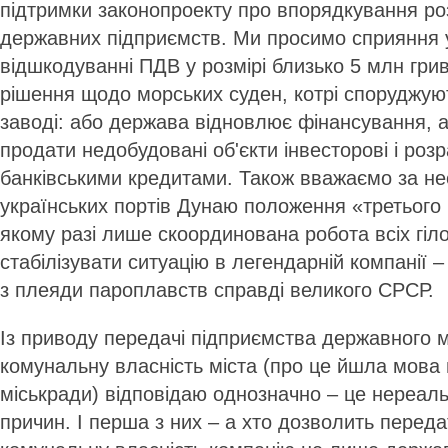
підтримки законопроекту про впорядкування 
державних підприємств. Ми просимо сприяння 
відшкодуванні ПДВ у розмірі близько 5 млн гри
рішення щодо морських суден, котрі споруджуют
заводі: або держава відновлює фінансування, 
продати недобудовані об'єкти інвесторові і роз
банківськими кредитами. Також вважаємо за не
українських портів Дунаю положення «третього 
якому разі лише скоординована робота всіх гіл
стабілізувати ситуацію в легендарній компанії –
з плеяди пароплавств справді великого СРСР.
Із приводу передачі підприємства державного 
комунальну власність міста (про це йшла мова н
міськради) відповідаю однозначно – це нереальн
причин. І перша з них – а хто дозволить переда