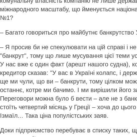
комунальну власність компанію не лише держав
міжнародного масштабу, що йменується націон
№1?
– Багато говориться про майбутнє банкрутство
– Я просив би не спекулювати на цій справі і н
"банкрут", тому що лише мусування цієї теми у
У нас вже є один факт (арешт нашого судна), к
кредитор сказав: "У вас в Україні колапс, і дер
ще ми чули, що ви – банкрути, тому цілком мож
останнє, котре ми бачимо. І ми вирішили його 
Переговори можна було б вести – але не з банк
стоїть четвертий місяць у Греції – хоча до цьог
Ізмаїл... Така ціна популістських заяв.
Доки підприємство перебуває в списку таких, щ