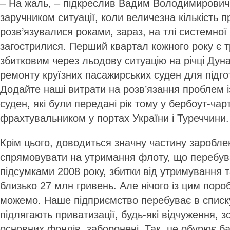
– На жаль, – підкреслив Вадим Володимирович,
заручником ситуації, коли величезна кількість п
розв’язувалися роками, зараз, на тлі системної 
загострилися. Перший квартал кожного року є 
збитковим через льодову ситуацію на річці Дун
ремонту круїзних пасажирських суден для підгото
Додайте наші витрати на розв’язання проблем 
суден, які були передані рік тому у бербоут-чар
фрахтувальником у портах України і Туреччини.
Крім цього, доводиться значну частину заробле
спрямовувати на утримання флоту, що перебува
підсумками 2008 року, збитки від утримування 
близько 27 млн гривень. Але нічого із цим поро
можемо. Наше підприємство перебуває в списку
підлягають приватизації, будь-які відчуження, 
основних фондів, заборонені. Так, це обурює ба