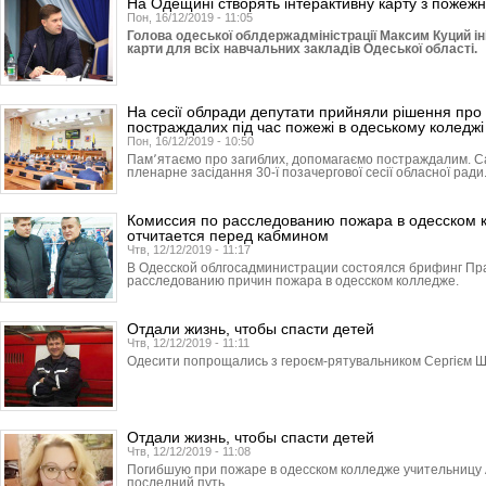
На Одещині створять інтерактивну карту з пожежн
Пон, 16/12/2019 - 11:05
Голова одеської облдержадміністрації Максим Куций ін
карти для всіх навчальних закладів Одеської області.
На сесії облради депутати прийняли рішення про 
постраждалих під час пожежі в одеському коледжі
Пон, 16/12/2019 - 10:50
Пам՚ятаємо про загиблих, допомагаємо постраждалим. С
пленарне засідання 30-ї позачергової сесії обласної ради
Комиссия по расследованию пожара в одесском 
отчитается перед кабмином
Чтв, 12/12/2019 - 11:17
В Одесской облгосадми­нист­рации состоялся брифинг Пр
расследованию причин пожара в одесском колледже.
Отдали жизнь, чтобы спасти детей
Чтв, 12/12/2019 - 11:11
Одесити попрощались з героєм-рятувальником Сергієм Ш
Отдали жизнь, чтобы спасти детей
Чтв, 12/12/2019 - 11:08
Погибшую при пожаре в одесском колледже учительницу 
последний путь.