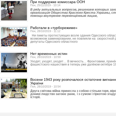
При поддержке комиссара ООН
Пон, 25/11/2019 - 10:14
В ряду актуальных вопросов, решением которых за
организация Общества Красного Креста Украины, с
помощи внутренне перемещённым лицам,
Работали в «турборежиме»
Пон, 28/10/2019 - 11:12
Ни пикеты протестующих возле здания Одесского облас
возможном заминировании, не повлияли на скоростной р
депутаты Одесского областного
Нет временных истин
Пон, 28/10/2019 - 10:59
Уходят, уходят, уходят… В вечность… Фронтовики, прин
фашистского нашествия в теперь уже далёком октябре 19
Восени 1943 року розпочалося остаточне вигнання
України
Пон, 28/10/2019 - 10:54
Друга світова війна принесла з собою стільки горя, ві
донині людство загоює рани, і з сумом і гіркотою згадує
історії.