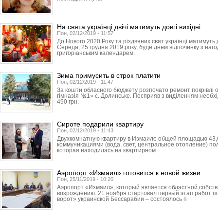
На свята українці двічі матимуть довгі вихідні
Пон, 02/12/2019 - 11:57
До Нового 2020 Року та різдвяних свят українці матимуть 
Середа, 25 грудня 2019 року, буде днем відпочинку з наг
григоріанським календарем.
Зима примусить в строк платити
Пон, 02/12/2019 - 11:47
За кошти обласного бюджету розпочато ремонт покрівлі оп
гімназія №1» с. Долинське. Посприяв з виділенням необхі
490 грн.
Сироте подарили квартиру
Пон, 02/12/2019 - 11:43
Двухкомнатную квартиру в Измаиле общей площадью 43,
коммуникациями (вода, свет, центральное отопление) по
которая находилась на квартирном
Аэропорт «Измаил» готовится к новой жизни
Пон, 25/11/2019 - 10:20
Аэропорт «Измаил», который является областной собстве
возрождению: 21 ноября стартовал первый этап работ 
ворот» украинской Бессарабии – состоялось п