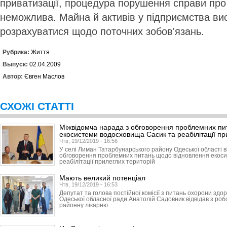
приватизації, процедура порушення справи про 
неможлива. Майна й активів у підприємства вис
розрахуватися щодо поточних зобов'язань.
Рубрика:
Життя
Выпуск:
02.04.2009
Автор:
Євген Маслов
СХОЖІ СТАТТІ
Міжвідомча нарада з обговорення проблемних пи
екосистеми водосховища Сасик та реабілітації пр
Чтв, 19/12/2019 - 16:56
У селі Лиман Татарбунарського району Одеської області в
обговорення проблемних питань щодо відновлення екос
реабілітації прилеглих територій
Мають великий потенціал
Чтв, 19/12/2019 - 16:53
Депутат та голова постійної комісії з питань охорони здор
Одеської обласної ради Анатолій Садовник відвідав з ро
районну лікарню.