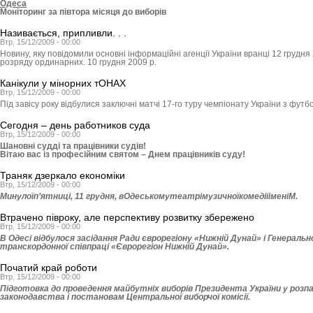
Одеса
Моніторинг за півтора місяця до виборів
Називається, припливли. . .
Втр, 15/12/2009 - 00:00
Новину, яку повідомили основні інформаційні агенції України вранці 12 грудня
розряду ординарних. 10 грудня 2009 р.
Канікули у мінорних тОНАХ
Втр, 15/12/2009 - 00:00
Під завісу року відбулися заключні матчі 17-го туру чемпіонату України з футб
Сегодня – день работников суда
Втр, 15/12/2009 - 00:00
Шановні судді та працівники судів!
Вітаю вас із професійним святом – Днем працівників суду!
Траняк дзеркало економіки
Втр, 15/12/2009 - 00:00
Минулоїп’ятниці, 11 грудня, вОдеськомутеатрімузичноїкомедіїіменіМ.
Втрачено півроку, але перспективу розвитку збережено
Втр, 15/12/2009 - 00:00
В Одесі відбулося засідання Ради єврорегіону «Нижній Дунай» і Генерально
транскордонної співпраці «Єврорегіон Нижній Дунай».
Початий край роботи
Втр, 15/12/2009 - 00:00
Підготовка до проведення майбутніх виборів Президента України у розпал
законодавства і постановам Центральної виборчої комісії.