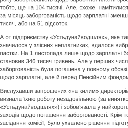
тобто, ще на 104 тисячі. Але, схоже, намітилися 
за місяць заборгованість щодо зарплатні змен
тисяч, або на 51 відсоток.
А от підприємству «Устьдунайводшлях», яке так
значилося у злісних неплатниках, вдалося вибр
пастки. На 1 листопада лише щодо зарплатні б
становив 346 тисяч гривень. Але у перших числ
заборгованість була погашена у повному обсяз
щодо зарплатні, але й перед Пенсійним фондо
Вислухавши запрошених «на килим» директорів,
визнала їхню роботу незадовільною (за винятк
«Устьдунайводшлях») і зобов’язала у найкорот
заходів щодо погашення заборгованості. Крім т
засідання комісії, було ухвалено рішення підго