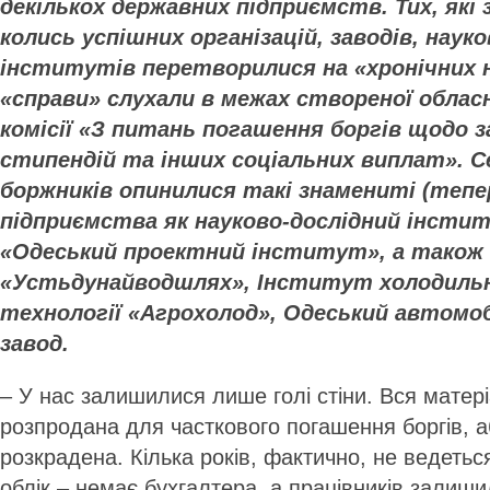
декількох державних підприємств. Тих, які 
колись успішних організацій, заводів, наук
інститутів перетворилися на «хронічних н
«справи» слухали в межах створеної облас
комісії «З питань погашення боргів щодо з
стипендій та інших соціальних виплат». С
боржників опинилися такі знамениті (тепе
підприємства як науково-дослідний інст
«Одеський проектний інститут», а також
«Устьдунайводшлях», Інститут холодильно
технології «Агрохолод», Одеський автомо
завод.
– У нас залишилися лише голі стіни. Вся матер
розпродана для часткового погашення боргів, а
розкрадена. Кілька років, фактично, не ведетьс
облік – немає бухгалтера, а працівників залиш