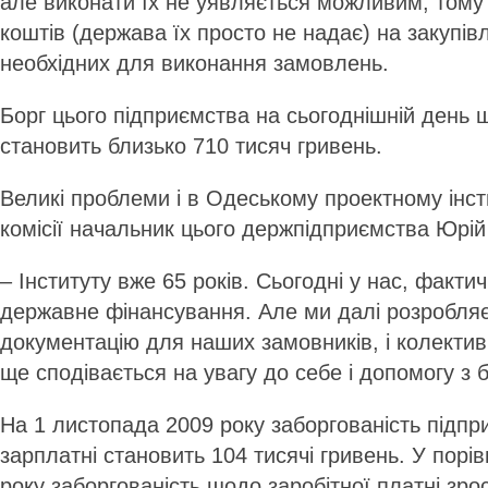
але виконати їх не уявляється можливим, тому 
коштів (держава їх просто не надає) на закупі
необхідних для виконання замовлень.
Борг цього підприємства на сьогоднішній день 
становить близько 710 тисяч гривень.
Великі проблеми і в Одеському проектному інсти
комісії начальник цього держпідприємства Юрій
– Інституту вже 65 років. Сьогодні у нас, фактич
державне фінансування. Але ми далі розробля
документацію для наших замовників, і колектив 
ще сподівається на увагу до себе і допомогу з 
На 1 листопада 2009 року заборгованість підп
зарплатні становить 104 тисячі гривень. У порів
року заборгованість щодо заробітної платні зрос