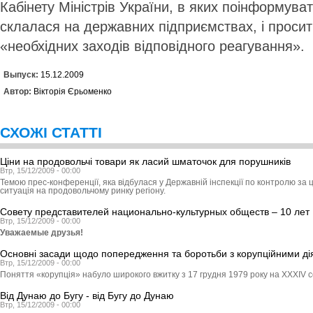
Кабінету Міністрів України, в яких поінформува
склалася на державних підприємствах, і проси
«необхідних заходів відповідного реагування».
Выпуск:
15.12.2009
Автор:
Вікторія Єрьоменко
СХОЖІ СТАТТІ
Ціни на продовольчі товари як ласий шматочок для порушників
Втр, 15/12/2009 - 00:00
Темою прес-конференції, яка відбулася у Державній інспекції по контролю за ц
ситуація на продовольчому ринку регіону.
Совету представителей национально-культурных обществ – 10 лет
Втр, 15/12/2009 - 00:00
Уважаемые друзья!
Основні засади щодо попередження та боротьби з корупційними д
Втр, 15/12/2009 - 00:00
Поняття «корупція» набуло широкого вжитку з 17 грудня 1979 року на XXXIV с
Від Дунаю до Бугу - від Бугу до Дунаю
Втр, 15/12/2009 - 00:00