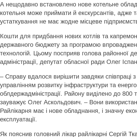
А нещодавно встановлено нове котельне облад
котельня може приймати й екскурсантів, адже т
устаткування не має жодне місцеве підприємст
Кошти для придбання нових котлів та капремонт
державного бюджету за програмою впроваджен
технологій. Цьому посприяв голова районної д
адміністрації, депутат обласної ради Олег Іспа
– Справу вдалося вирішити завдяки співпраці 
управлінням розвитку інфраструктури та енерг
облдержадміністрації. Району виділено до 800 т
зауважує Олег Аскольдович. – Вони використан
Райлікарня має і нове обладнання, і значну еко
експлуатації.
Як пояснив головний лікар райлікарні Сергій Т