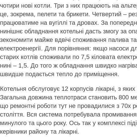
чотири нові котли. Три з них працюють на альт
це, зокрема, пелети та брикети. Четвертий – ре
працюватиме на вугіллі та дровах. За попередн
нинішнє обладнання котельні дасть змогу за о
зекономити майже вдвічі споживання палива та
електро­енергії. Для порівняння: якщо насоси 
старих котлів споживали по 7,5 кіловата електро
нині – 1,5. До того ж обладнання швидко нагріва
швидше подається тепло до приміщення.
Котельня обслуговує 12 корпусів лікарні, з яких
Загальна довжина теплотраси становить 800 мет
що ремонтні роботи тут не провадилися з 70­х р
століття. Вся система потребувала промивання
минулого та цього року. Ось так у комплексі під
керівники району та лікарні.