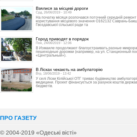
Взялися за місцеві дороги
Срд, 26/06/2019 - 10:49
На початку місяця розпочався поточний середній ремонт 
користування місцевого значення О162132 Саврань-Бак
Гвоздавської сільської ради та
Город приводят в порядок
Пон, 24/06/2019 - 12:06
В Измаиле продолжают благоустраивать разные микрора
пешеходные дорожки (например, на ул. Станционный пос
«Центральный»).
В Лісках чекають на амбулаторію
Втр, 18/06/2019 - 13:42
У селі Ліски Кілійської ОТГ триває будівництво амбулаторі
медицини. Проект фінансується за рахунок коштів держав
бюджетів.
ПРО ГАЗЕТУ
© 2004-2019 «Одеські вісті»