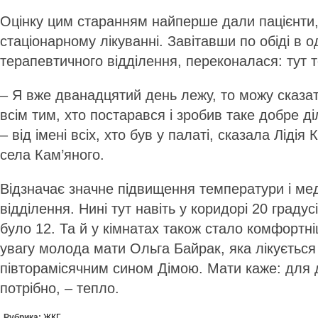
Оцінку цим старанням найперше дали пацієнти
стаціонарному лікуванні. Завітавши по обіді в о
терапевтичного відділення, переконалася: тут 
– Я вже дванадцятий день лежу, то можу сказат
всім тим, хто постарався і зробив таке добре д
– від імені всіх, хто був у палаті, сказала Лідія
села Кам’яного.
Відзначає значне підвищення температури і ме
відділення. Нині тут навіть у коридорі 20 градус
було 12. Та й у кімнатах також стало комфортн
увагу молода мати Ольга Байрак, яка лікується 
півторамісячним сином Дімою. Мати каже: для 
потрібно, – тепло.
Рубрика:
ЖКГ