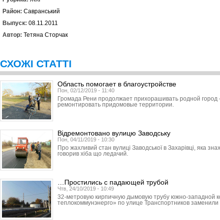
Район:
Савранський
Выпуск:
08.11.2011
Автор:
Тетяна Сторчак
СХОЖІ СТАТТІ
Область помогает в благоустройстве
Пон, 02/12/2019 - 11:40
Громада Рени продолжает прихорашивать родной город 
ремонтировать придомовые территории.
Відремонтовано вулицю Заводську
Пон, 04/11/2019 - 10:30
Про жахливий стан вулиці Заводської в Захарівці, яка зна
говорив хіба що ледачий.
…Простились с падающей трубой
Чтв, 24/10/2019 - 10:49
32-метровую кирпичную дымовую трубу южно-западной к
теплокоммунэнерго» по улице Транс­порт­ников заменили