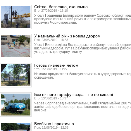
Світло, безпечно, економно
Втр, 27/08/2019 - 18:10
У селі Градениці Біляївського району Одеської області к
проведено капітальний ремонт електромережі зовнішньог
провулку Чорноморський.
У навчальний рік - з новим двором
Птн, 23/08/2019 - 18:33
У селі Виноградівка Болградського району перший дзвон
шкільним двором. Тут за рахунок співфінансування районн
укладають тротуарну плитку.
Готовь ливневки летом
Чтв, 15/08/2019 - 11:27
Измаил продолжает благоустраивать внутридворовые те
освещения.
Без нічного тарифу і вода – не по кишені
Втр, 13/08/2019 - 18:37
Через борг перед енергетиками, який сягнув майже 200 ти
замість цілодобового централізованого постачання води 
вечірнє.
Всебічно і практично
Пон, 12/08/2019 - 12:38