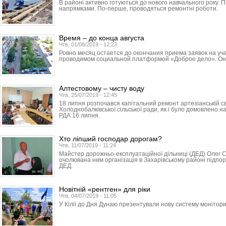
В районі активно готуються до нового навчального року. П
напрямками. По-перше, проводяться ремонтні роботи.
Время – до конца августа
Чтв, 01/08/2019 - 12:23
Ровно месяц остается до окончания приема заявок на уч
проводимом социальной платформой «Доброе дело». Он 
Алтестовому – чисту воду
Чтв, 25/07/2019 - 12:45
18 липня розпочався капітальний ремонт артезіанській с
Холоднобалківської сільської ради, як і було домовлено на
РДА 16 липня.
Хто ліпший господар дорогам?
Чтв, 11/07/2019 - 11:24
Майстер дорожньо-експлуатаційної дільниці (ДЕД) Олег 
очолювана ним організація в Захарівському районі підпо
ДЕД.
Новітній «рентген» для ріки
Чтв, 04/07/2019 - 11:05
У Кілії до Дня Дунаю презентували нову систему монітори