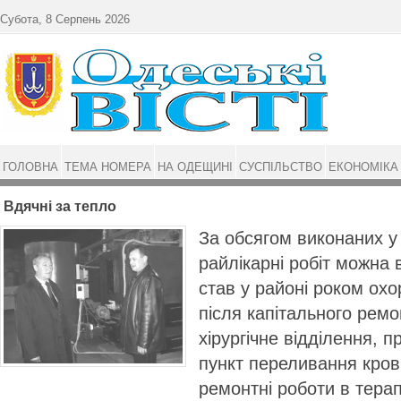
Перейти до основного матеріалу
Субота, 8 Серпень 2026
ГОЛОВНА
ТЕМА НОМЕРА
НА ОДЕЩИНІ
СУСПІЛЬСТВО
ЕКОНОМІКА
Вдячні за тепло
За обсягом виконаних у 
райлікарні робіт можна 
став у ра­йоні роком охо
після капітального рем
хірургічне відділення, 
пункт переливання кров
ремонтні роботи в терап