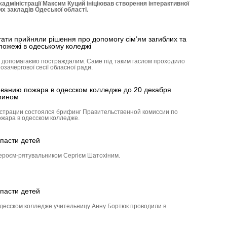
адміністрації Максим Куций ініціював створення інтерактивної
их закладів Одеської області.
тати прийняли рішення про допомогу сім’ям загиблих та
пожежі в одеському коледжі
, допомагаємо постраждалим. Саме під таким гаслом проходило
озачергової сесії обласної ради.
ванию пожара в одесском колледже до 20 декабря
мином
ст­рации состоялся брифинг Прави­тельственной комиссии по
жара в одесском колледже.
спасти детей
ероєм-рятувальником Сергієм Шатохіним.
спасти детей
десском колледже учительницу Анну Бортюк проводили в