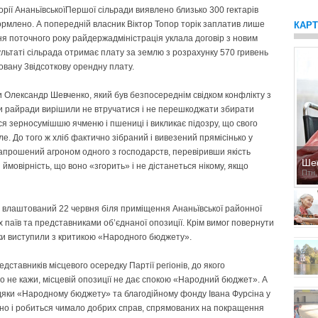
рії Ананьївської­Першої сільради виявлено близько 300 гектарів
формлено. А попередній власник Віктор Топор торік заплатив лише
КАР
ня поточного року райдержадміністрація уклала договір з новим
льтаті сільрада отримає плату за землю з розрахунку 570 гривень
товану 3­відсоткову орендну плату.
Олександр Шевченко, який був безпосереднім свідком конфлікту з
ти райради вирішили не втручатися і не перешкоджати збирати
 зерносумішшю ячменю і пшениці і викликає підозру, що свого
е. До того ж хліб фактично зібраний і вивезений прямісінько у
 Запрошений агроном одного з господарств, перевіривши якість
Ше
 ймовірність, що воно «згорить» і не дістанеться нікому, якщо
Птн,
 влаштований 22 червня біля приміщення Ананьївської районної
 паїв та представниками об’єднаної опозиції. Крім вимог повернути
ики виступили з критикою «Народного бюджету».
дставників місцевого осередку Партії регіонів, до якого
о не кажи, місцевій опозиції не дає спокою «Народний бюджет». А
вдяки «Народному бюджету» та благодійному фонду Івана Фурсіна у
ано і робиться чимало добрих справ, спрямованих на покращення