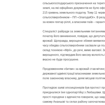
сільськогосподарського призначення на терито
землі, на які офіційних документів не було о
215 гривень земельного податку. Тому 11 черв
сільгоспвиробником – ПП «Злагода­Юг». В резу
за кожен гектар ріллі, а власники паїв – гаран
Спеціаліст райради за земельними питаннями 
початку його виникнення, повідав, що депута
врожай. Щоправда, вирощене збіжжя виявилося
часу обидва сільгоспвиробники засівали це пол
склад технікою «Мрії», до речі, мимо вагової.
вирощеного, підтвердив його високу вологість і
вчасно не буде просушене.
Продовженням «битви» за врожай став мітинг,
державної адміністрації власниками земельних
поле законному власнику, деякі місцеві політ
Протидією заяві опозиціонерів був протест пре
приєдналися їхні однопартійці з Любашівки. Щ
прості городяни з вдячністю говорили, що за
самому Ананьєві та селах району започатков