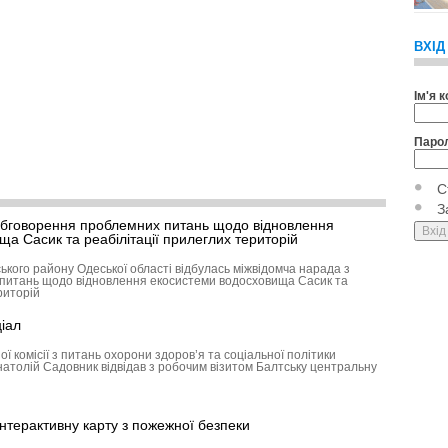
ВХІД
Ім'я 
Паро
С
З
обговорення проблемних питань щодо відновлення
а Сасик та реабілітації прилеглих територій
кого району Одеської області від­булась міжвідомча нарада з
питань щодо відновлення екосистеми водосховища Сасик та
риторій
іал
ої комісії з питань охорони здоров’я та соціальної політики
натолій Садовник відвідав з робочим візитом Балтську центральну
нтерактивну карту з пожежної безпеки