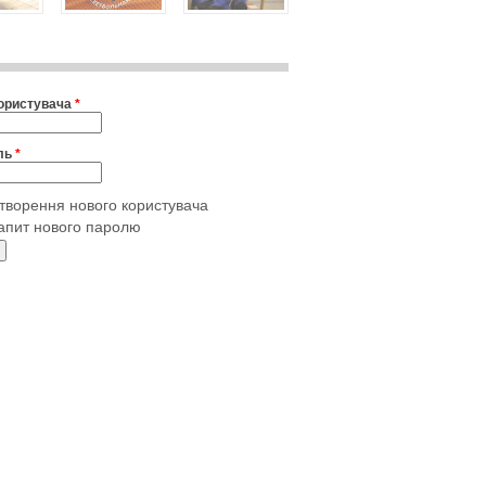
користувача
*
ль
*
творення нового користувача
апит нового паролю