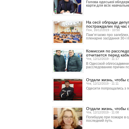
Голова одеської облдерж
карти для всіх навчальн
На сесії облради депу
постраждалих під час 
Пон, 16/12/2019 - 10:50
Пам՚ятаємо про загиблих
пленарне засідання 30-ї п
Комиссия по расследо
отчитается перед каб
Чтв, 12/12/2019 - 11:17
В Одесской облгосадми­ни
расследованию причин по
Отдали жизнь, чтобы 
Чтв, 12/12/2019 - 11:11
Одесити попрощались з г
Отдали жизнь, чтобы 
Чтв, 12/12/2019 - 11:08
Погибшую при пожаре в о
последний путь.