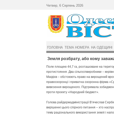
Перейти до основного матеріалу
Четвер, 6 Серпень 2026
ГОЛОВНА
ТЕМА НОМЕРА
НА ОДЕЩИНІ
Земля розбрату, або кому зава
Поле площею 44,7 га, розташоване на територі
протистояння. Два сільгоспвиробники – керівн
Магдієв – обстоюють право на вирощений врож
правоохоронці і приватна охоронна фірма «С
вивезення вирощеного. Підтримала зобиджено
проти проекту «Народний бюджет».
Голова райдержадміністрації В’ячеслав Сербін
вирішенні цього спірного питання – хто насп
тему раціонального використання землі і напо