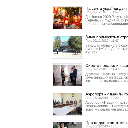
На свята українці двічі
Пон, 02/12/2019 - 11:57
До Нового 2020 Року та рі
Середа, 25 грудня 2019 ро
григоріанським календар
Зима примусить в стр
Пон, 02/12/2019 - 11:47
За кошти обласного бюджет
гімназія №1» с. Долинське
490 грн.
Сироте подарили квар
Пон, 02/12/2019 - 11:43
Двухкомнатную квартиру 
коммуникациями (вода, св
которая находилась на к
Аэропорт «Измаил» го
Пон, 25/11/2019 - 10:20
Аэропорт «Измаил», кото
возрождению: 21 ноября 
ворот» украинской Бесса
При поддержке комис
Пон, 25/11/2019 - 10:14