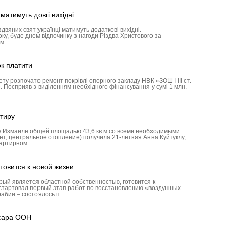
 матимуть довгі вихідні
здвяних свят українці матимуть додаткові вихідні.
ку, буде днем відпочинку з нагоди Різдва Христового за
ем.
ок платити
у розпочато ремонт покрівлі опорного закладу НВК «ЗОШ І-ІІІ ст.-
. Посприяв з виділенням необхідного фінансування у сумі 1 млн.
тиру
в Измаиле общей площадью 43,6 кв.м со всеми необходимыми
ет, центральное отопление) получила 21-летняя Анна Куйтуклу,
вартирном
товится к новой жизни
рый является областной собственностью, готовится к
стартовал первый этап работ по восстановлению «воздушных
рабии – состоялось п
сара ООН