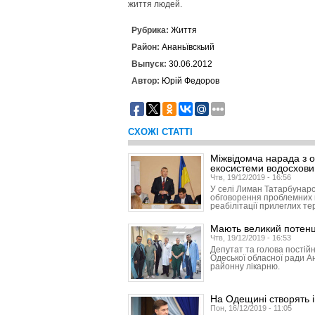
життя людей.
Рубрика:
Життя
Район:
Ананьївскьий
Выпуск:
30.06.2012
Автор:
Юрій Федоров
СХОЖІ СТАТТІ
Міжвідомча нарада з 
екосистеми водосховищ
Чтв, 19/12/2019 - 16:56
У селі Лиман Татарбунарсь
обговорення проблемних 
реабілітації прилеглих те
Мають великий потенц
Чтв, 19/12/2019 - 16:53
Депутат та голова постійн
Одеської обласної ради А
районну лікарню.
На Одещині створять і
Пон, 16/12/2019 - 11:05