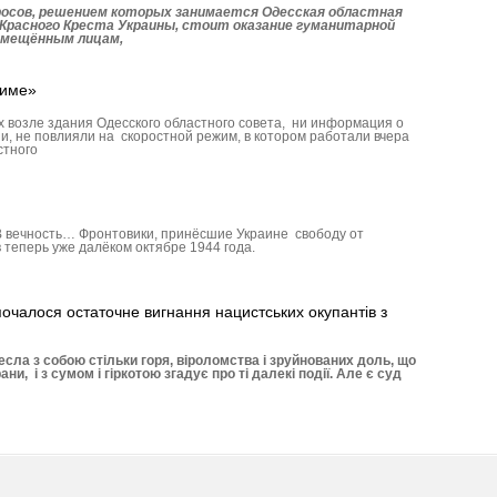
росов, решением которых занимается Одесская областная
Красного Креста Украины, стоит оказание гуманитарной
емещённым лицам,
жиме»
возле здания Одесского областного совета, ни информация о
, не повлияли на скоростной режим, в котором работали вчера
стного
 В вечность… Фронтовики, принёсшие Украине свободу от
 теперь уже далёком октябре 1944 года.
очалося остаточне вигнання нацистських окупантів з
есла з собою стільки горя, віроломства і зруйнованих доль, що
и, і з сумом і гіркотою згадує про ті далекі події. Але є суд