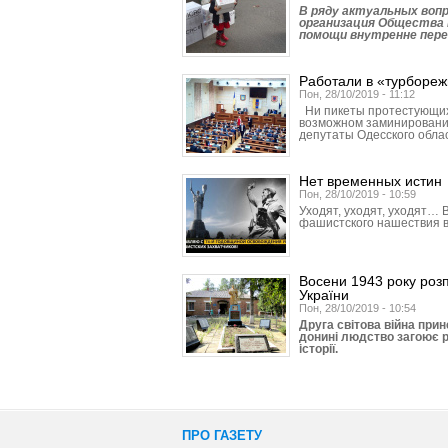
В ряду актуальных воп
организация Общества 
помощи внутренне пер
Работали в «турборе
Пон, 28/10/2019 - 11:12
Ни пикеты протестующих 
возможном заминировании
депутаты Одесского обла
Нет временных истин
Пон, 28/10/2019 - 10:59
Уходят, уходят, уходят…
фашистского нашествия в
Восени 1943 року розп
України
Пон, 28/10/2019 - 10:54
Друга світова війна прин
донині людство загоює ран
історії.
ПРО ГАЗЕТУ