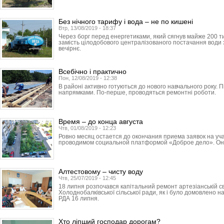
Без нічного тарифу і вода – не по кишені
Втр, 13/08/2019 - 18:37
Через борг перед енергетиками, який сягнув майже 200 ти
замість цілодобового централізованого постачання води 
вечірнє.
Всебічно і практично
Пон, 12/08/2019 - 12:38
В районі активно готуються до нового навчального року. П
напрямками. По-перше, проводяться ремонтні роботи.
Время – до конца августа
Чтв, 01/08/2019 - 12:23
Ровно месяц остается до окончания приема заявок на уч
проводимом социальной платформой «Доброе дело». Он 
Алтестовому – чисту воду
Чтв, 25/07/2019 - 12:45
18 липня розпочався капітальний ремонт артезіанській с
Холоднобалківської сільської ради, як і було домовлено на
РДА 16 липня.
Хто ліпший господар дорогам?