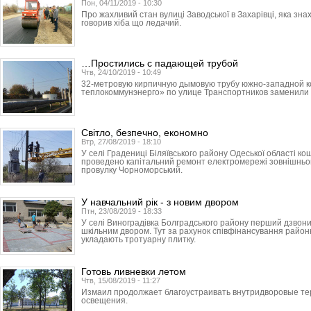
Пон, 04/11/2019 - 10:30
Про жахливий стан вулиці Заводської в Захарівці, яка зна
говорив хіба що ледачий.
…Простились с падающей трубой
Чтв, 24/10/2019 - 10:49
32-метровую кирпичную дымовую трубу южно-западной к
теплокоммунэнерго» по улице Транс­порт­ников заменили
Світло, безпечно, економно
Втр, 27/08/2019 - 18:10
У селі Градениці Біляївського району Одеської області к
проведено капітальний ремонт електромережі зовнішньог
провулку Чорноморський.
У навчальний рік - з новим двором
Птн, 23/08/2019 - 18:33
У селі Виноградівка Болградського району перший дзвон
шкільним двором. Тут за рахунок співфінансування районн
укладають тротуарну плитку.
Готовь ливневки летом
Чтв, 15/08/2019 - 11:27
Измаил продолжает благоустраивать внутридворовые те
освещения.