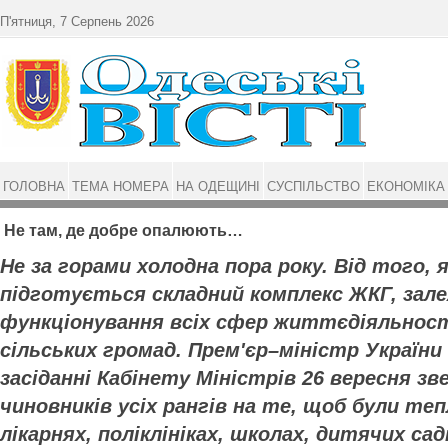
Перейти до основного матеріалу
П'ятниця, 7 Серпень 2026
ГОЛОВНА
ТЕМА НОМЕРА
НА ОДЕЩИНІ
СУСПІЛЬСТВО
ЕКОНОМІКА
Не там, де добре опалюють…
Не за горами холодна пора року. Від того, 
підготується складний комплекс ЖКГ, за
функціонування всіх сфер життєдіяльності
сільських громад. Прем'єр–міністр України
засіданні Кабінету Міністрів 26 вересня зв
чиновників усіх рангів на те, щоб були те
лікарнях, поліклініках, школах, дитячих сад