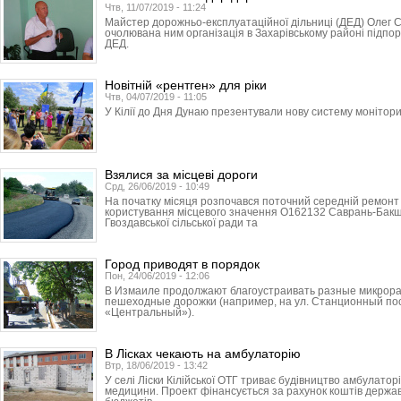
Чтв, 11/07/2019 - 11:24
Майстер дорожньо-експлуатаційної дільниці (ДЕД) Олег 
очолювана ним організація в Захарівському районі підпо
ДЕД.
Новітній «рентген» для ріки
Чтв, 04/07/2019 - 11:05
У Кілії до Дня Дунаю презентували нову систему монітори
Взялися за місцеві дороги
Срд, 26/06/2019 - 10:49
На початку місяця розпочався поточний середній ремонт 
користування місцевого значення О162132 Саврань-Бак
Гвоздавської сільської ради та
Город приводят в порядок
Пон, 24/06/2019 - 12:06
В Измаиле продолжают благоустраивать разные микрора
пешеходные дорожки (например, на ул. Станционный пос
«Центральный»).
В Лісках чекають на амбулаторію
Втр, 18/06/2019 - 13:42
У селі Ліски Кілійської ОТГ триває будівництво амбулаторі
медицини. Проект фінансується за рахунок коштів держав