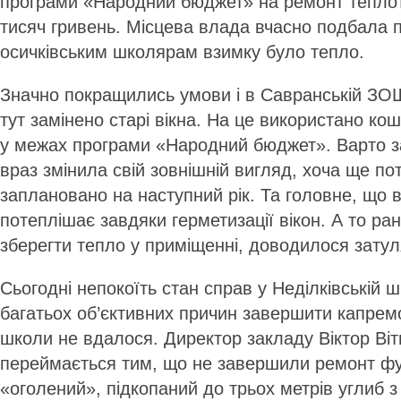
програми «Народний бюджет» на ремонт теплот
тисяч гривень. Місцева влада вчасно подбала п
осичківським школярам взимку було тепло.
Значно покращились умови і в Савранській ЗОШ І
тут замінено старі вікна. На це використано кошт
у межах програми «Народний бюджет». Варто з
враз змінила свій зовнішній вигляд, хоча ще по
заплановано на наступний рік. Та головне, що 
потеплішає завдяки герметизації вікон. А то ра
зберегти тепло у приміщенні, доводилося затул
Сьогодні непокоїть стан справ у Неділківській ш
багатьох об’єктивних причин завершити капремо
школи не вдалося. Директор закладу Віктор Віт
переймається тим, що не завершили ремонт фун
«оголений», підкопаний до трьох метрів углиб 