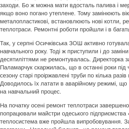
заходи. Бо ж можна мати вдосталь палива і мер
якщо воно погано утеплене. Тому замінюють вік
металопластикові, встановлюють нові котли, р
теплотраси. Ремонтні роботи пройшли і в багат
Так, у серпні Осичківська ЗОШ активно готувал
навчального року. Тоді ж приступили і до замін
десятиліттями не ремонтувалась. Директорка з
Паламарчук скаржилась, що в останні роки під
сезону старі проіржавлені труби по кілька разів
Доводилось їх латати в аварійному режимі, що
на навчальний процес.
На початку осені ремонт теплотраси завершено
попрацювали майстри одеського підприємства 
теплосистема вже пройшла випробовування. За