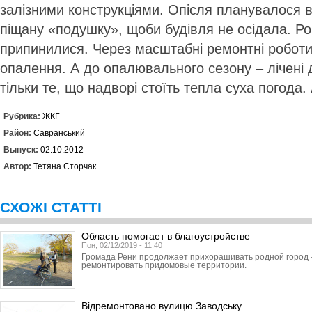
залізними конструкціями. Опісля планувалося в
піщану «подушку», щоби будівля не осідала. Ро
припинилися. Через масштабні ремонтні робот
опалення. А до опалювального сезону – лічені д
тільки те, що надворі стоїть тепла суха погода
Рубрика:
ЖКГ
Район:
Савранський
Выпуск:
02.10.2012
Автор:
Тетяна Сторчак
СХОЖІ СТАТТІ
Область помогает в благоустройстве
Пон, 02/12/2019 - 11:40
Громада Рени продолжает прихорашивать родной город 
ремонтировать придомовые территории.
Відремонтовано вулицю Заводську