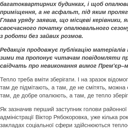
багатоквартирних будинках, і щоб опалюв
приміщення, а не асфальт, під яким прол
Глава уряду заявив, що місцеві керівники, 
своєчасного початку опалювального сезону
з роботи без зайвих розмов.
Редакція продовжує публікацію матеріалів 
зими та пропонує читачам повідомляти п
свідчать про невиконання вимог Прем'єр–м
Тепло треба вміти зберігати. І на зразок відомо
там де підмітають, а там, де не смітять, можна 
там, де добре опалюють, а там, де тепло збері
Як зазначив перший заступник голови районної
адміністрації Віктор Рябокоровка, уже кілька рок
закладах соціальної сфери здійснюються тепло