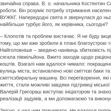
звичайна справа. В. о. начальника Костянтин С
роботи. Він розуміє потребу отримання населен
ВУЖКГ. Напередодні свята я звернулася до ньо
найбільше турбує його, як керівника, сьогодні?
– Клопотів та проблем вистачає. Я не буду акц
тому, що ми вже зробили в плані благоустрою 
Найголовніше – зведено нанівець збитковість п
сягала півмільйона. Вжито заходів щодо раціо
коштів. Взагалі нам вдалося чимало: покращено
вулиць міста, встановлено нові сміттєві баки т
сміттєзбиральну машину. Всі перетворення, які 
життя, стали можливі завдяки підтримці міської
Валерій Григораш виступає ініціатором та знах
реалізації задумів, а ми допомагаємо та викону
Звісно, є над чим працювати. Не вдалося попри