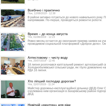
Всебічно і практично
Пон, 12/08/2019 - 12:38
В районі активно готуються до нового навчального року. П
напрямками. По-перше, проводяться ремонтні роботи.
Время – до конца августа
Чтв, 01/08/2019 - 12:23
Ровно месяц остается до окончания приема заявок на уч
проводимом социальной платформой «Доброе дело». Он 
Алтестовому – чисту воду
Чтв, 25/07/2019 - 12:45
18 липня розпочався капітальний ремонт артезіанській с
Холоднобалківської сільської ради, як і було домовлено на
РДА 16 липня.
Хто ліпший господар дорогам?
Чтв, 11/07/2019 - 11:24
Майстер дорожньо-експлуатаційної дільниці (ДЕД) Олег 
очолювана ним організація в Захарівському районі підпо
ДЕД.
Новітній «рентген» для ріки