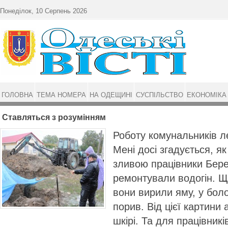
Перейти до основного матеріалу
Понеділок, 10 Серпень 2026
ГОЛОВНА
ТЕМА НОМЕРА
НА ОДЕЩИНІ
СУСПІЛЬСТВО
ЕКОНОМІКА
Ставляться з розумінням
Роботу комунальників л
Мені досі згадується, я
зливою працівники Бер
ремонтували водогін. Щ
вони вирили яму, у боло
порив. Від цієї картини
шкірі. Та для працівник