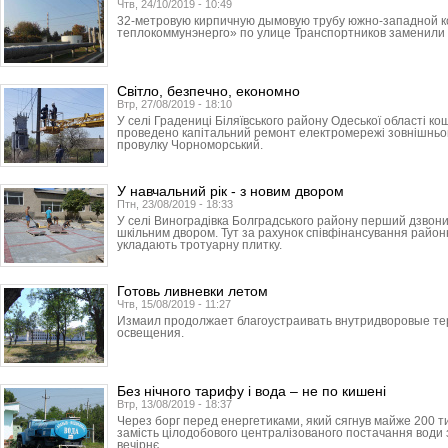
Чтв, 24/10/2019 - 10:49
32-метровую кирпичную дымовую трубу южно-западной к
теплокоммунэнерго» по улице Транс­порт­ников заменили
Світло, безпечно, економно
Втр, 27/08/2019 - 18:10
У селі Градениці Біляївського району Одеської області к
проведено капітальний ремонт електромережі зовнішньог
провулку Чорноморський.
У навчальний рік - з новим двором
Птн, 23/08/2019 - 18:33
У селі Виноградівка Болградського району перший дзвон
шкільним двором. Тут за рахунок співфінансування районн
укладають тротуарну плитку.
Готовь ливневки летом
Чтв, 15/08/2019 - 11:27
Измаил продолжает благоустраивать внутридворовые те
освещения.
Без нічного тарифу і вода – не по кишені
Втр, 13/08/2019 - 18:37
Через борг перед енергетиками, який сягнув майже 200 ти
замість цілодобового централізованого постачання води 
вечірнє.