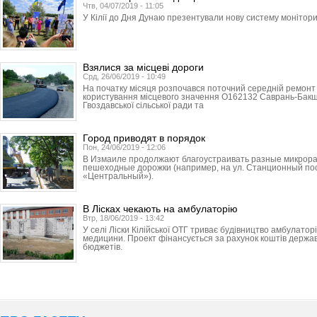
Чтв, 04/07/2019 - 11:05
У Кілії до Дня Дунаю презентували нову систему монітори
Взялися за місцеві дороги
Срд, 26/06/2019 - 10:49
На початку місяця розпочався поточний середній ремонт 
користування місцевого значення О162132 Саврань-Бак
Гвоздавської сільської ради та
Город приводят в порядок
Пон, 24/06/2019 - 12:06
В Измаиле продолжают благоустраивать разные микрора
пешеходные дорожки (например, на ул. Станционный пос
«Центральный»).
В Лісках чекають на амбулаторію
Втр, 18/06/2019 - 13:42
У селі Ліски Кілійської ОТГ триває будівництво амбулаторі
медицини. Проект фінансується за рахунок коштів держав
бюджетів.