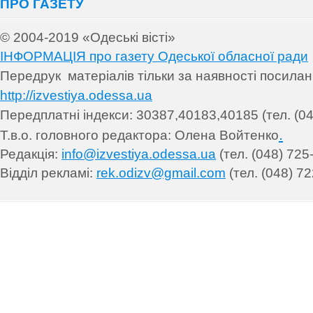
ПРО ГАЗЕТУ
© 2004-2019 «Одеські вісті»
ІНФОРМАЦІЯ про газету Одеської обласної ради
Передрук матеріалів т
ільки за наявності посила
http://izvestiya.odessa.ua
Передплатні індекси: 30
387,40183,40185 (тел. (04
.
Т.в.о. головного редактора: Олена Войтенко
Редакція:
info@izvestiya.odessa.ua
(тел. (048) 725
Відділ рекламі:
rek.odizv@gmail.com
(тел. (048) 72