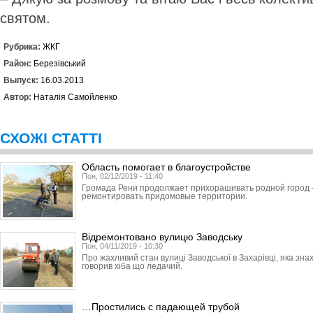
святом.
Рубрика:
ЖКГ
Район:
Березівський
Выпуск:
16.03.2013
Автор:
Наталія Самойленко
СХОЖІ СТАТТІ
Область помогает в благоустройстве
Пон, 02/12/2019 - 11:40
Громада Рени продолжает прихорашивать родной город 
ремонтировать придомовые территории.
Відремонтовано вулицю Заводську
Пон, 04/11/2019 - 10:30
Про жахливий стан вулиці Заводської в Захарівці, яка зна
говорив хіба що ледачий.
…Простились с падающей трубой