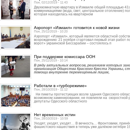
Пон, 02/12/2019 - 11:43
Двухкомнатную квартиру в Измаиле общей площадью 43,
коммуникациями (вода, свет, центральное отопление) по
которая находилась на квартирном
Аэропорт «Измаил» готовится к новой жизни
Пон, 25/11/2019 - 10:20
Аэропорт «Измаил», который является областной собстве
возрождению: 21 ноября стартовал первый этап работ 
ворот» украинской Бессарабии – состоялось п
При поддержке комиссара ООН
Пон, 25/11/2019 - 10:14
В ряду актуальных вопросов, решением которых за
организация Общества Красного Креста Украины, с
помощи внутренне перемещённым лицам,
Работали в «турборежиме»
Пон, 28/10/2019 - 11:12
Ни пикеты протестующих возле здания Одесского облас
возможном заминировании, не повлияли на скоростной р
депутаты Одесского областного
Нет временных истин
Пон, 28/10/2019 - 10:59
Уходят, уходят, уходят… В вечность… Фронтовики, прин
фашистского нашествия в теперь уже далёком октябре 19