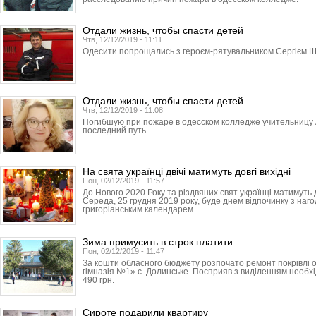
Отдали жизнь, чтобы спасти детей
Чтв, 12/12/2019 - 11:11
Одесити попрощались з героєм-рятувальником Сергієм Ш
Отдали жизнь, чтобы спасти детей
Чтв, 12/12/2019 - 11:08
Погибшую при пожаре в одесском колледже учительницу 
последний путь.
На свята українці двічі матимуть довгі вихідні
Пон, 02/12/2019 - 11:57
До Нового 2020 Року та різдвяних свят українці матимуть 
Середа, 25 грудня 2019 року, буде днем відпочинку з наг
григоріанським календарем.
Зима примусить в строк платити
Пон, 02/12/2019 - 11:47
За кошти обласного бюджету розпочато ремонт покрівлі оп
гімназія №1» с. Долинське. Посприяв з виділенням необхі
490 грн.
Сироте подарили квартиру