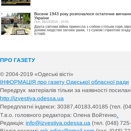
Восени 1943 року розпочалося остаточне вигнання
України
Пон, 28/10/2019 - 10:54
Друга світова війна принесла з собою стільки горя, ві
донині людство загоює рани, і з сумом і гіркотою згадує
історії.
ПРО ГАЗЕТУ
© 2004-2019 «Одеські вісті»
ІНФОРМАЦІЯ про газету Одеської обласної ради
Передрук матеріалів т
ільки за наявності посила
http://izvestiya.odessa.ua
Передплатні індекси: 30
387,40183,40185 (тел. (04
.
Т.в.о. головного редактора: Олена Войтенко
Редакція:
info@izvestiya.odessa.ua
(тел. (048) 725
Відділ рекламі:
rek.odizv@gmail.com
(тел. (048) 72