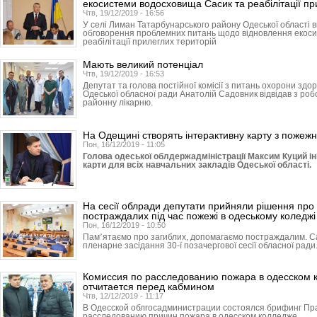
екосистеми водосховища Сасик та реабілітації пр
Чтв, 19/12/2019 - 16:56
У селі Лиман Татарбунарського району Одеської області в
обговорення проблемних питань щодо відновлення екос
реабілітації прилеглих територій
Мають великий потенціал
Чтв, 19/12/2019 - 16:53
Депутат та голова постійної комісії з питань охорони здор
Одеської обласної ради Анатолій Садовник відвідав з ро
районну лікарню.
На Одещині створять інтерактивну карту з пожежн
Пон, 16/12/2019 - 11:05
Голова одеської облдержадміністрації Максим Куций ін
карти для всіх навчальних закладів Одеської області.
На сесії облради депутати прийняли рішення про 
постраждалих під час пожежі в одеському коледжі
Пон, 16/12/2019 - 10:50
Пам՚ятаємо про загиблих, допомагаємо постраждалим. С
пленарне засідання 30-ї позачергової сесії обласної ради
Комиссия по расследованию пожара в одесском 
отчитается перед кабмином
Чтв, 12/12/2019 - 11:17
В Одесской облгосадми­нист­рации состоялся брифинг Пр
расследованию причин пожара в одесском колледже.