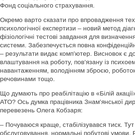
Фонд соціального страхування.
Окремо варто сказати про впровадження тех
психологічної експертизи – новий метод діа
фізіологічні тестові завдання для визначенн
системи. Забезпечується повна конфіденційні
– результати видає комп’ютер. Висновок є д
влаштування на роботу, пов’я­зану із психое
навантаженням, володінням зброєю, робото
речовинами тощо.
Що думають про реабілітацію в «Білій акації
АТО? Ось думка працівника Знам’янської дир
перевезень Олега Кобзаря:
– Почуваюся краще, стабілізувався тиск. Ту
обслуговування, нормальні побутові умови. 