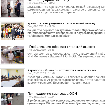
Пон, 02/12/2019 - 11:43
Двухкомнатную квартиру в Измаиле общей площадью 43,
коммуникациями (вода, свет, центральное отопление) по
которая находилась на квартирном
Урочисте нагородження талановитої молоді
Пон, 02/12/2019 - 11:30
За участю першого заступника голови Одеської облас
відбулося урочисте нагородження лауреатів щорічної П
талановитій молоді за особист
«Глобализация обретает китайский акцент», –
Птн, 29/11/2019 - 16:33
считает доктор философских наук, заведующий кафе
И.И.Мечникова Василий ПОПКОВ. Он вернулся из ко
Аэропорт «Измаил» готовится к новой жизни
Пон, 25/11/2019 - 10:20
Аэропорт «Измаил», который является областной собстве
возрождению: 21 ноября стартовал первый этап работ 
ворот» украинской Бессарабии – состоялось п
При поддержке комиссара ООН
Пон, 25/11/2019 - 10:14
В ряду актуальных вопросов, решением которых за
организация Общества Красного Креста Украины, с