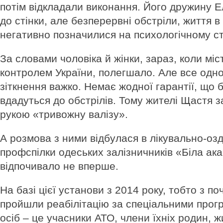
потім відкладали виконання. Його дружину Е
до стінки, але безперервні обстріли, життя в
негативно позначилися на психологічному ст
За словами чоловіка й жінки, зараз, коли міс
контролем України, полегшало. Але все одно 
зіткнення важко. Немає жодної гарантії, що 
вдадуться до обстрілів. Тому жителі Щастя 
рукою «тривожну валізу».
А розмова з ними відбулася в лікувально-оз
профспілки одеських залізничників «Біла ак
відпочивало не вперше.
На базі цієї установи з 2014 року, тобто з по
пройшли реабілітацію за спеціальними прог
осіб – це учасники АТО, члени їхніх родин, 