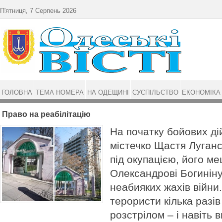
Перейти до основного матеріалу
П'ятниця, 7 Серпень 2026
ГОЛОВНА
ТЕМА НОМЕРА
НА ОДЕЩИНІ
СУСПІЛЬСТВО
ЕКОНОМІКА
Право на реабілітацію
На початку бойових ді
містечко Щастя Луганс
під окупацією, його м
Олександрові Богинін
неабияких жахів війни.
терористи кілька разі
розстрілом – і навіть 