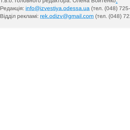
.
Т.в.о. головного редактора: Олена Войтенко
Редакція:
info@izvestiya.odessa.ua
(тел. (048) 725
Відділ рекламі:
rek.odizv@gmail.com
(тел. (048) 72