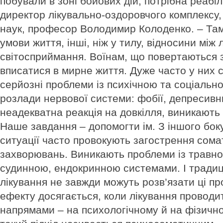
побували в зоні бойових дій, потрібна реабіл
директор лікувально-оздоровчого комплексу
наук, професор Володимир Колоденко. – Там
умови життя, інші, ніж у тилу, відносини між
світосприймання. Воїнам, що повертаються з
вписатися в мирне життя. Дуже часто у них 
серйозні проблеми із психічною та соціальн
розлади нервової системи: фобії, депресивн
неадекватна реакція на довкілля, виникають
Наше завдання – допомогти ім. З іншого бок
ситуації часто провокують загострення сом
захворювань. Виникають проблеми із травно
судинною, ендокринною системами. І традиці
лікування не завжди можуть розв’язати ці п
ефекту досягається, коли лікування проводи
напрямами – на психологічному й на фізично