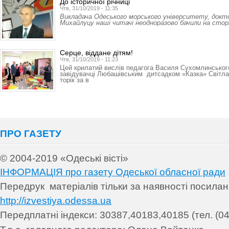
До історичної річниці
Чтв, 31/10/2019 - 11:35
Викладача Одеського морського університету, докт
Михайлуцу наші читачі неодноразово бачили на стор
Серце, віддане дітям!
Чтв, 31/10/2019 - 11:23
Цей крилатий вислів педагога Василя Сухомлинськог
завідувачці Любашівським дитсадком «Казка» Світлан
торік за в
ПРО ГАЗЕТУ
© 2004-2019 «Одеські вісті»
ІНФОРМАЦІЯ про газету Одеської обласної ради
Передрук матеріалів т
ільки за наявності посила
http://izvestiya.odessa.ua
Передплатні індекси: 30
387,40183,40185 (тел. (04