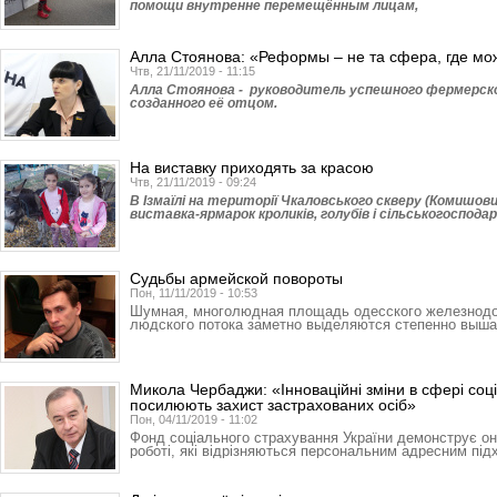
помощи внутренне перемещённым лицам,
Алла Стоянова: «Реформы – не та сфера, где мо
Чтв, 21/11/2019 - 11:15
Алла Стоянова - руководитель успешного фермерско
созданного её отцом.
На виставку приходять за красою
Чтв, 21/11/2019 - 09:24
В Ізмаїлі на території Чкаловського скверу (Комишов
виставка-ярмарок кроликів, голубів і сільськогоспод
Судьбы армейской повороты
Пон, 11/11/2019 - 10:53
Шумная, многолюдная площадь одесского железнодо
людского потока заметно выделяются степенно выш
Микола Чербаджи: «Інноваційні зміни в сфері соц
посилюють захист застрахованих осіб»
Пон, 04/11/2019 - 11:02
Фонд соціального страхування України демонструє оно
роботі, які відрізняються персональним адресним пі