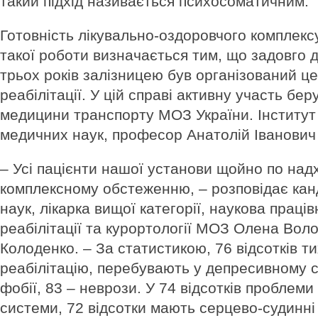
такий підхід називається психосоматичним.
Готовність лікувально-оз­до­ровчого комплекс
такої роботи визначається тим, що задовго д
трьох років залізницею був організований це
реабілітації. У цій справі активну участь бер
медицини транспорту МОЗ України. Інститут
медичних наук, професор Анатолій Іванович
– Усі пацієнти нашої установи щойно по над
комплексному обстеженню, – розповідає ка
наук, лікарка вищої категорії, наукова праці
реабілітації та курортології МОЗ Олена Вол
Колоденко. – За статистикою, 76 відсотків т
реабілітацію, перебувають у депресивному с
фобії, 83 – неврози. У 74 відсотків проблеми
системи, 72 відсотки мають серцево-судинні