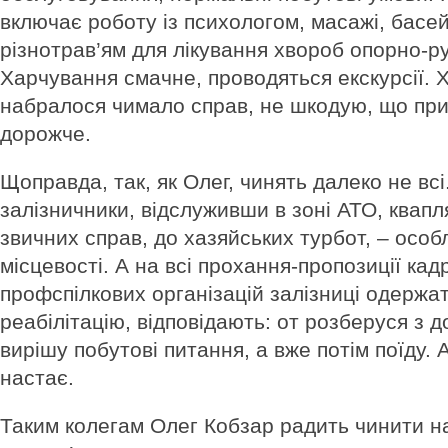
включає роботу із психологом, масажі, басей
різнотрав’ям для лікування хвороб опорно-р
Харчування смачне, проводяться екскурсії. 
набралося чимало справ, не шкодую, що при
дорожче.
Щоправда, так, як Олег, чинять далеко не всі.
залізничники, відслуживши в зоні АТО, квапл
звичних справ, до хазяйських турбот, – особл
місцевості. А на всі прохання-пропозиції кадр
профспілкових організацій залізниці одержат
реабілітацію, відповідають: от розберуся з
вирішу побутові питання, а вже потім поїду. А
настає.
Таким колегам Олег Кобзар радить чинити н