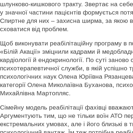
шлунково-кишкового тракту. Звертає на себе 
у значної частини пацієнтів формується потя
Спиртне для них – захисна ширма, за якою 
сховатися від проблем.
Щоб виконувати реабілітаційну програму в п
«Білій Акації» зміцнили кадрами й медоблад
кардіології й ендокринології. По суті заново
психотерапевтичної служби, в якій успішно 
психологічних наук Олена Юріївна Рязанцев
категорії Олена Миколаївна Буханова, психо
Михайлівна Мартопляс.
Сімейну модель реабілітації фахівці вважаю
Аргументують тим, що не тільки воїн АТО пе
екстремальних умовах, але і його близькі в т
психологічний вантаж. Їм теж потрібна реабіл