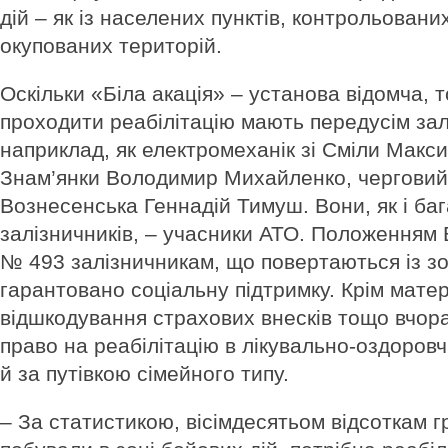
дій – як із населених пунктів, контрольованих
окупованих територій.
Оскільки «Біла акація» – установа відомча, 
проходити реабілітацію мають передусім залі
наприклад, як електромеханік зі Сміли Макси
Знам’янки Володимир Михайленко, черговий 
Вознесенська Геннадій Тимуш. Вони, як і ба
залізничників, – учасники АТО. Положенням 
№ 493 залізничникам, що повертаються із з
гарантовано соціальну підтримку. Крім матер
відшкодування страхових внесків тощо вчора
право на реабілітацію в лікувально-оздоровч
й за путівкою сімейного типу.
– За статистикою, вісімдесятьом відсоткам 