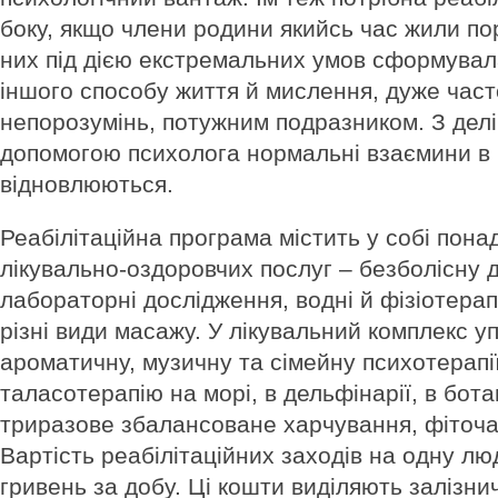
боку, якщо члени родини якийсь час жили пор
них під дією екстремальних умов сформувал
іншого способу життя й мислення, дуже час
непорозумінь, потужним подразником. З дел
допомогою психолога нормальні взаємини в 
відновлюються.
Реабілітаційна програма містить у собі понад
лікувально-оздоровчих послуг – безболісну д
лабораторні дослідження, водні й фізіотера
різні види масажу. У лікувальний комплекс 
ароматичну, музичну та сімейну психотерапії
таласотерапію на морі, в дельфінарії, в бота
триразове збалансоване харчування, фіточаї
Вартість реабілітаційних заходів на одну л
гривень за добу. Ці кошти виділяють залізни