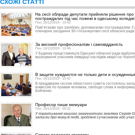
СХОЖІ СТАТТІ
На сесії облради депутати прийняли рішення про 
постраждалих під час пожежі в одеському коледжі
Пон, 16/12/2019 - 10:50
Пам՚ятаємо про загиблих, допомагаємо постраждалим. С
пленарне засідання 30-ї позачергової сесії обласної ради
За високий професіоналізм і самовідданість
Пон, 16/12/2019 - 10:46
У Будинку представництв Одеської обласної ради відбуло
вшанування учасників ліквідації наслідків аварії на Чорно
В защите нуждаются не только дети и осужденны
Пон, 16/12/2019 - 10:42
В преддверии сессии областного совета состоялось зас
комиссии по правам человека, свободе слова и информа
Бойченко.
Професор пише мемуари
Пон, 16/12/2019 - 09:32
У трактуванні нашого знаменитого земляка Сергія Оже
записки про минулі події, зроблені сучасником або учас
Сироте подарили квартиру