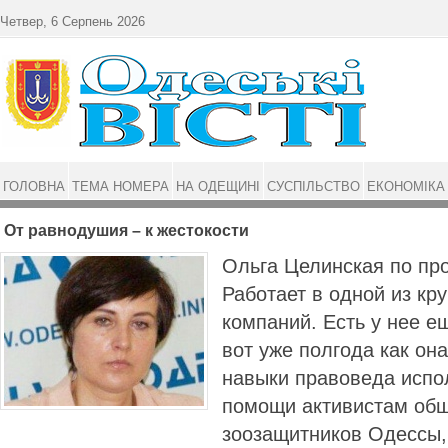
Перейти до основного матеріалу
Четвер, 6 Серпень 2026
ГОЛОВНА
ТЕМА НОМЕРА
НА ОДЕЩИНІ
СУСПІЛЬСТВО
ЕКОНОМІКА
От равнодушия – к жестокости
Ольга Целинская по пр
Работает в одной из кр
компаний. Есть у нее е
вот уже полгода как она
навыки правоведа испо
помощи активистам общ
зоозащитников Одессы,