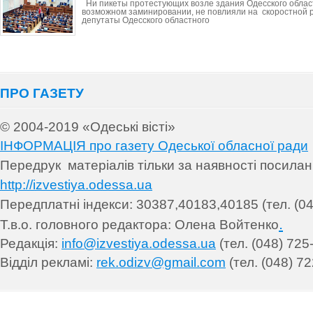
Ни пикеты протестующих возле здания Одесского облас
возможном заминировании, не повлияли на скоростной р
депутаты Одесского областного
ПРО ГАЗЕТУ
© 2004-2019 «Одеські вісті»
ІНФОРМАЦІЯ про газету Одеської обласної ради
Передрук матеріалів т
ільки за наявності посила
http://izvestiya.odessa.ua
Передплатні індекси: 30
387,40183,40185 (тел. (04
.
Т.в.о. головного редактора: Олена Войтенко
Редакція:
info@izvestiya.odessa.ua
(тел. (048) 725
Відділ рекламі:
rek.odizv@gmail.com
(тел. (048) 72