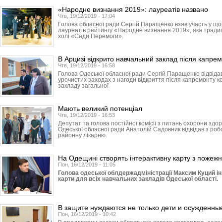
«Народне визнання 2019»: лауреатів названо
Чтв, 19/12/2019 - 17:04
Голова обласної ради Сергій Паращенко взяв участь у що
лауреатів рейтингу «Народне визнання 2019», яка традиці
холі «Сади Перемоги».
В Арцизі відкрито навчальний заклад після капре
Чтв, 19/12/2019 - 16:58
Голова Одеської обласної ради Сергій Паращенко відвідав
урочистих заходах з нагоди відкриття після капремонту к
закладу загальної
Мають великий потенціал
Чтв, 19/12/2019 - 16:53
Депутат та голова постійної комісії з питань охорони здор
Одеської обласної ради Анатолій Садовник відвідав з ро
районну лікарню.
На Одещині створять інтерактивну карту з пожежн
Пон, 16/12/2019 - 11:05
Голова одеської облдержадміністрації Максим Куций ін
карти для всіх навчальних закладів Одеської області.
В защите нуждаются не только дети и осужденны
Пон, 16/12/2019 - 10:42