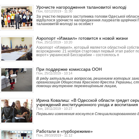
Урочисте нагородження талановитої молоді
Пон, 02/12/2019 - 11:30
За участю першого заступника голови Одеської облас
відбулося урочисте нагородження лауреатів щорічної П
талановитій молоді за особист
Аэропорт «Измаил» готовится к новой жизни
Пон, 25/11/2019 - 10:20
Аэропорт «Измаил», который является областной собстве
возрождению: 21 ноября стартовал первый этап работ 
ворот» украинской Бессарабии – состоялось п
При поддержке комиссара ООН
Пон, 25/11/2019 - 10:14
В ряду актуальных вопросов, решением которых за
организация Общества Красного Креста Украины, с
помощи внутренне перемещённым лицам,
Ирина Ковалиш: «В Одесской области грядет се
учреждений институционного ухода и воспитания
Пон, 18/11/2019 - 10:27
Первыми изменения коснутся Специали­зированного д
Работали в «турборежиме»
Пон, 28/10/2019 - 11:12