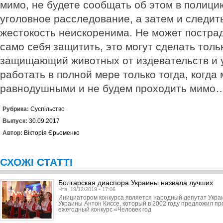
мимо, не будете сообщать об этом в полици
уголовное расследование, а затем и следить
жестокость неискоренима. Не может постр
само себя защитить, это могут сделать толь
защищающий животных от издевательств и у
работать в полной мере только тогда, когда
равнодушными и не будем проходить мимо
Рубрика:
Суспільство
Выпуск:
30.09.2017
Автор:
Вікторія Єрьоменко
СХОЖІ СТАТТІ
Болгарская диаспора Украины назвала лучших
Чтв, 19/12/2019 - 17:06
Инициатором конкурса является народный депутат Укра
Украины Антон Киссе, который в 2002 году предложил пр
ежегодный конкурс «Человек год