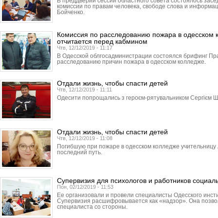
В преддверии сессии областного совета состоялось зас
комиссии по правам человека, свободе слова и информа
Бойченко.
Комиссия по расследованию пожара в одесском 
отчитается перед кабмином
Чтв, 12/12/2019 - 11:17
В Одесской облгосадми­нист­рации состоялся брифинг Пр
расследованию причин пожара в одесском колледже.
Отдали жизнь, чтобы спасти детей
Чтв, 12/12/2019 - 11:11
Одесити попрощались з героєм-рятувальником Сергієм Ш
Отдали жизнь, чтобы спасти детей
Чтв, 12/12/2019 - 11:08
Погибшую при пожаре в одесском колледже учительницу 
последний путь.
Супервизия для психологов и работников социа
Пон, 02/12/2019 - 11:53
Ее организовали и провели специалисты Одесского инсти
Супервизия расшифровывается как «надзор». Она позв
специалиста со стороны.