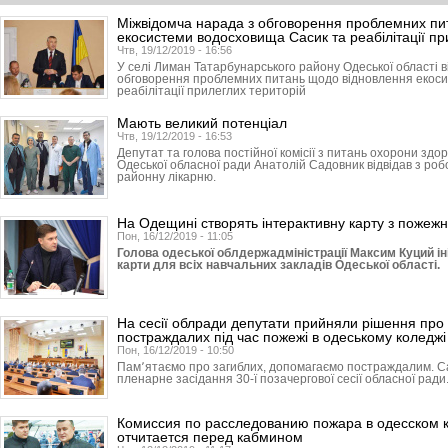
Міжвідомча нарада з обговорення проблемних пи
екосистеми водосховища Сасик та реабілітації пр
Чтв, 19/12/2019 - 16:56
У селі Лиман Татарбунарського району Одеської області в
обговорення проблемних питань щодо відновлення екос
реабілітації прилеглих територій
Мають великий потенціал
Чтв, 19/12/2019 - 16:53
Депутат та голова постійної комісії з питань охорони здор
Одеської обласної ради Анатолій Садовник відвідав з ро
районну лікарню.
На Одещині створять інтерактивну карту з пожежн
Пон, 16/12/2019 - 11:05
Голова одеської облдержадміністрації Максим Куций ін
карти для всіх навчальних закладів Одеської області.
На сесії облради депутати прийняли рішення про 
постраждалих під час пожежі в одеському коледжі
Пон, 16/12/2019 - 10:50
Пам՚ятаємо про загиблих, допомагаємо постраждалим. С
пленарне засідання 30-ї позачергової сесії обласної ради
Комиссия по расследованию пожара в одесском 
отчитается перед кабмином