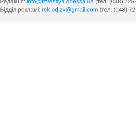
Редакція:
info@izvestiya.odessa.ua
(тел. (048) 725
Відділ рекламі:
rek.odizv@gmail.com
(тел. (048) 72