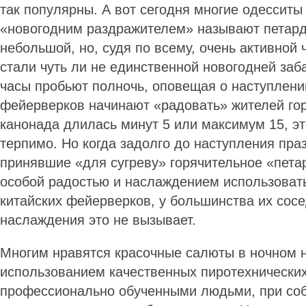
так популярны. А вот сегодня многие одесситы
«новогодним раздражителем» называют петард
небольшой, но, судя по всему, очень активной 
стали чуть ли не единственной новогодней заба
часы пробьют полночь, оповещая о наступлении
фейерверков начинают «радовать» жителей го
канонада длилась минут 5 или максимум 15, э
терпимо. Но когда задолго до наступления пра
принявшие «для сугреву» горячительное «пета
особой радостью и наслаждением использовать
китайских фейерверков, у большинства их сосе
наслаждения это не вызывает.
Многим нравятся красочные салюты в ночном 
использованием качественных пиротехнических
профессионально обученными людьми, при со