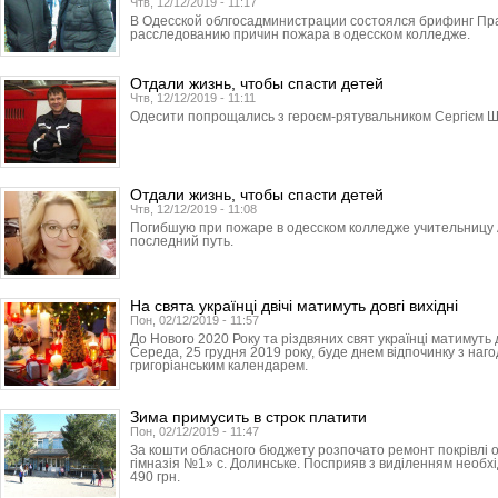
Чтв, 12/12/2019 - 11:17
В Одесской облгосадми­нист­рации состоялся брифинг Пр
расследованию причин пожара в одесском колледже.
Отдали жизнь, чтобы спасти детей
Чтв, 12/12/2019 - 11:11
Одесити попрощались з героєм-рятувальником Сергієм Ш
Отдали жизнь, чтобы спасти детей
Чтв, 12/12/2019 - 11:08
Погибшую при пожаре в одесском колледже учительницу 
последний путь.
На свята українці двічі матимуть довгі вихідні
Пон, 02/12/2019 - 11:57
До Нового 2020 Року та різдвяних свят українці матимуть 
Середа, 25 грудня 2019 року, буде днем відпочинку з наг
григоріанським календарем.
Зима примусить в строк платити
Пон, 02/12/2019 - 11:47
За кошти обласного бюджету розпочато ремонт покрівлі оп
гімназія №1» с. Долинське. Посприяв з виділенням необхі
490 грн.