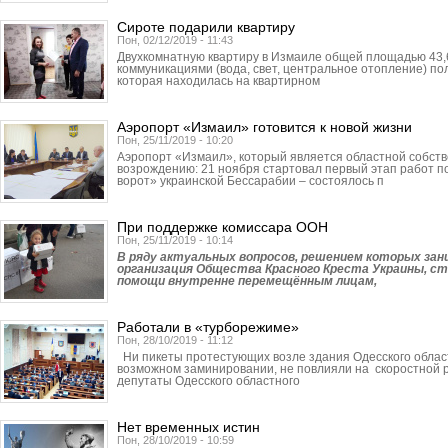
Сироте подарили квартиру
Пон, 02/12/2019 - 11:43
Двухкомнатную квартиру в Измаиле общей площадью 43,
коммуникациями (вода, свет, центральное отопление) по
которая находилась на квартирном
Аэропорт «Измаил» готовится к новой жизни
Пон, 25/11/2019 - 10:20
Аэропорт «Измаил», который является областной собстве
возрождению: 21 ноября стартовал первый этап работ 
ворот» украинской Бессарабии – состоялось п
При поддержке комиссара ООН
Пон, 25/11/2019 - 10:14
В ряду актуальных вопросов, решением которых за
организация Общества Красного Креста Украины, с
помощи внутренне перемещённым лицам,
Работали в «турборежиме»
Пон, 28/10/2019 - 11:12
Ни пикеты протестующих возле здания Одесского облас
возможном заминировании, не повлияли на скоростной р
депутаты Одесского областного
Нет временных истин
Пон, 28/10/2019 - 10:59