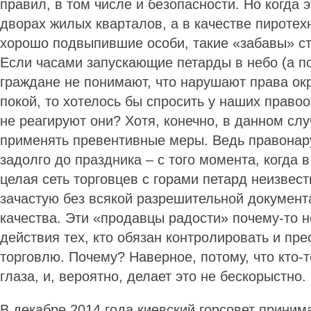
правил, в том числе и безопасности. Но когда 
дворах жилых кварталов, а в качестве пироте
хорошо подвыпившие особи, такие «забавы» с
Если часами запускающие петарды в небо (а по
граждане не понимают, что нарушают права ок
покой, то хотелось бы спросить у наших право
не реагируют они? Хотя, конечно, в данном сл
применять превентивные меры. Ведь правона
задолго до праздника – с того момента, когда 
целая сеть торговцев с горами петард неизвес
зачастую без всякой разрешительной документ
качества. Эти «продавцы радости» почему-то 
действия тех, кто обязан контролировать и пр
торговлю. Почему? Наверное, потому, что кто-т
глаза, и, вероятно, делает это не бескорыстно.
В декабре 2014 года киевский горсовет приним