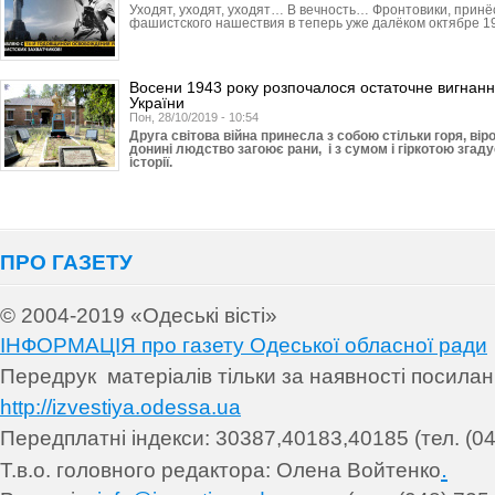
Уходят, уходят, уходят… В вечность… Фронтовики, прин
фашистского нашествия в теперь уже далёком октябре 19
Восени 1943 року розпочалося остаточне вигнання
України
Пон, 28/10/2019 - 10:54
Друга світова війна принесла з собою стільки горя, ві
донині людство загоює рани, і з сумом і гіркотою згадує
історії.
ПРО ГАЗЕТУ
© 2004-2019 «Одеські вісті»
ІНФОРМАЦІЯ про газету Одеської обласної ради
Передрук матеріалів т
ільки за наявності посила
http://izvestiya.odessa.ua
Передплатні індекси: 30
387,40183,40185 (тел. (04
.
Т.в.о. головного редактора: Олена Войтенко