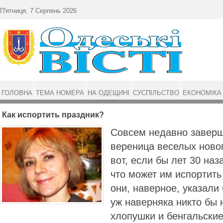
Перейти до основного матеріалу
П'ятниця, 7 Серпень 2026
ГОЛОВНА
ТЕМА НОМЕРА
НА ОДЕЩИНІ
СУСПІЛЬСТВО
ЕКОНОМІКА
Как испортить праздник?
Совсем недавно завер
вереница веселых ново
вот, если бы лет 30 на
что может им испортить
они, наверное, указали
уж наверняка никто бы 
хлопушки и бенгальские