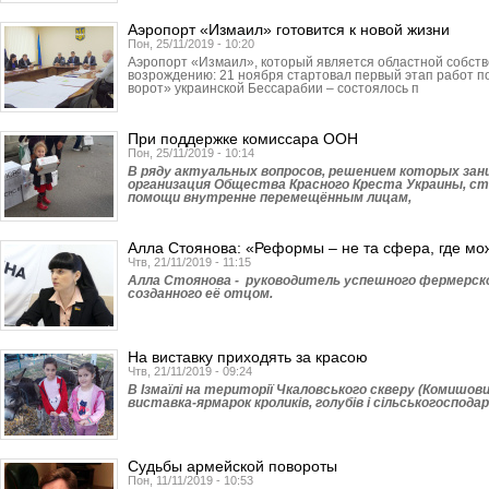
Аэропорт «Измаил» готовится к новой жизни
Пон, 25/11/2019 - 10:20
Аэропорт «Измаил», который является областной собстве
возрождению: 21 ноября стартовал первый этап работ 
ворот» украинской Бессарабии – состоялось п
При поддержке комиссара ООН
Пон, 25/11/2019 - 10:14
В ряду актуальных вопросов, решением которых за
организация Общества Красного Креста Украины, с
помощи внутренне перемещённым лицам,
Алла Стоянова: «Реформы – не та сфера, где мо
Чтв, 21/11/2019 - 11:15
Алла Стоянова - руководитель успешного фермерско
созданного её отцом.
На виставку приходять за красою
Чтв, 21/11/2019 - 09:24
В Ізмаїлі на території Чкаловського скверу (Комишов
виставка-ярмарок кроликів, голубів і сільськогоспод
Судьбы армейской повороты
Пон, 11/11/2019 - 10:53