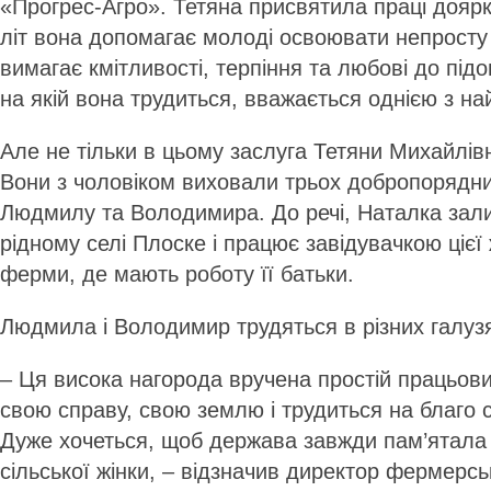
«Прогрес-Агро». Тетяна присвятила праці доярк
літ вона допомагає молоді освоювати непросту
вимагає кмітливості, терпіння та любові до під
на якій вона трудиться, вважається однією з н
Але не тільки в цьому заслуга Тетяни Михайлів
Вони з чоловіком виховали трьох добропорядних
Людмилу та Володимира. До речі, Наталка зал
рідному селі Плоске і працює завіду­вачкою ціє
ферми, де мають роботу її батьки.
Людмила і Володимир трудяться в різних галуз
– Ця висока нагорода вручена простій працьовит
свою справу, свою землю і трудиться на благо 
Дуже хочеться, щоб держава завжди пам’ятала
сільської жінки, – відзначив директор фермерсь