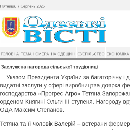
Перейти до основного матеріалу
П'ятниця, 7 Серпень 2026
ГОЛОВНА
ТЕМА НОМЕРА
НА ОДЕЩИНІ
СУСПІЛЬСТВО
ЕКОНОМІКА
Заслужена нагорода сільської трудівниці
Указом Президента України за багаторічну і 
видатні заслуги у сфері виробництва доярка ф
господарства «Прогрес-Агро» Тетяна Запорожа
орденом Княгині Ольги III ступеня. Нагороду в
ОДА Максим Степанов.
Тетяна та її чоловік Валерій – ветерани ферме