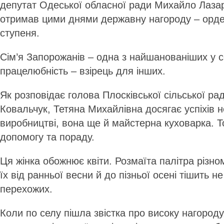
депутат Одеської обласної ради Михайло Лазар
отримав цими днями державну нагороду – орден
ступеня.
Сім’я Запорожанів – одна з найшанованіших у се
працелюбність – взірець для інших.
Як розповідає голова Плосківської сільської р
Ковальчук, Тетяна Михайлівна досягає успіхів 
виробництві, вона ще й майстерна куховарка. Т
допомогу та пораду.
Ця жінка обожнює квіти. Розмаїта палітра різном
їх від ранньої весни й до пізньої осені тішить н
перехожих.
Коли по селу пішла звістка про високу нагороду