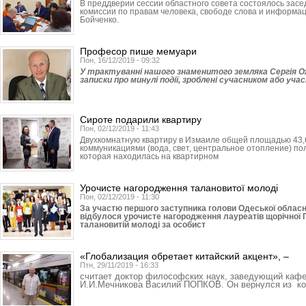
В преддверии сессии областного совета состоялось зас
комиссии по правам человека, свободе слова и информа
Бойченко.
Професор пише мемуари
Пон, 16/12/2019 - 09:32
У трактуванні нашого знаменитого земляка Сергія Оже
записки про минулі події, зроблені сучасником або учас
Сироте подарили квартиру
Пон, 02/12/2019 - 11:43
Двухкомнатную квартиру в Измаиле общей площадью 43,
коммуникациями (вода, свет, центральное отопление) по
которая находилась на квартирном
Урочисте нагородження талановитої молоді
Пон, 02/12/2019 - 11:30
За участю першого заступника голови Одеської облас
відбулося урочисте нагородження лауреатів щорічної П
талановитій молоді за особист
«Глобализация обретает китайский акцент», –
Птн, 29/11/2019 - 16:33
считает доктор философских наук, заведующий кафе
И.И.Мечникова Василий ПОПКОВ. Он вернулся из ко