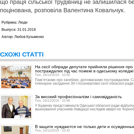
що праця сільської трудівниці не залишилася бе
поцінована, розповіла Валентина Ковальчук.
Рубрика:
Люди
Выпуск:
31.01.2018
Автор:
Любов Кузьменко
СХОЖІ СТАТТІ
На сесії облради депутати прийняли рішення про 
постраждалих під час пожежі в одеському коледжі
Пон, 16/12/2019 - 10:50
Пам՚ятаємо про загиблих, допомагаємо постраждалим. С
пленарне засідання 30-ї позачергової сесії обласної ради
За високий професіоналізм і самовідданість
Пон, 16/12/2019 - 10:46
У Будинку представництв Одеської обласної ради відбуло
вшанування учасників ліквідації наслідків аварії на Чорно
В защите нуждаются не только дети и осужденны
Пон, 16/12/2019 - 10:42