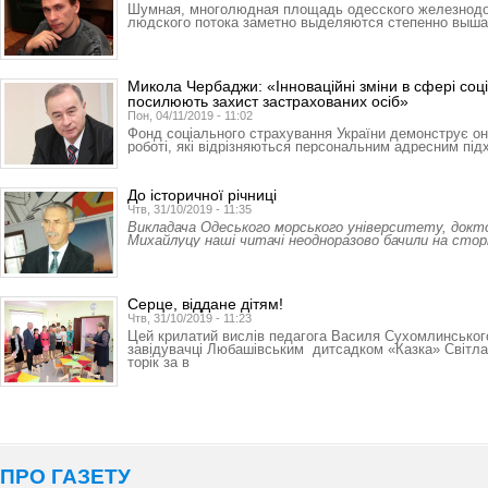
Шумная, многолюдная площадь одесского железнодо
людского потока заметно выделяются степенно выш
Микола Чербаджи: «Інноваційні зміни в сфері соц
посилюють захист застрахованих осіб»
Пон, 04/11/2019 - 11:02
Фонд соціального страхування України демонструє оно
роботі, які відрізняються персональним адресним пі
До історичної річниці
Чтв, 31/10/2019 - 11:35
Викладача Одеського морського університету, докт
Михайлуцу наші читачі неодноразово бачили на стор
Серце, віддане дітям!
Чтв, 31/10/2019 - 11:23
Цей крилатий вислів педагога Василя Сухомлинськог
завідувачці Любашівським дитсадком «Казка» Світлан
торік за в
ПРО ГАЗЕТУ