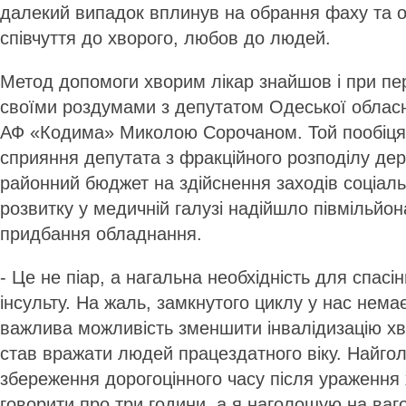
далекий випадок вплинув на обрання фаху та о
співчуття до хворого, любов до людей.
Метод допомоги хворим лікар знайшов і при пер
своїми роздумами з депутатом Одеської облас
АФ «Кодима» Миколою Сорочаном. Той пообіцяв
сприяння депутата з фракційного розподілу дер
районний бюджет на здійснення заходів соціал
розвитку у медичній галузі надійшло півмільйо
придбання обладнання.
- Це не піар, а нагальна необхідність для спасі
інсульту. На жаль, замкнутого циклу у нас нема
важлива можливість зменшити інвалідизацію хв
став вражати людей працездатного віку. Найгол
збереження дорогоцінного часу після ураження
говорити про три години, а я наголошую на ваг