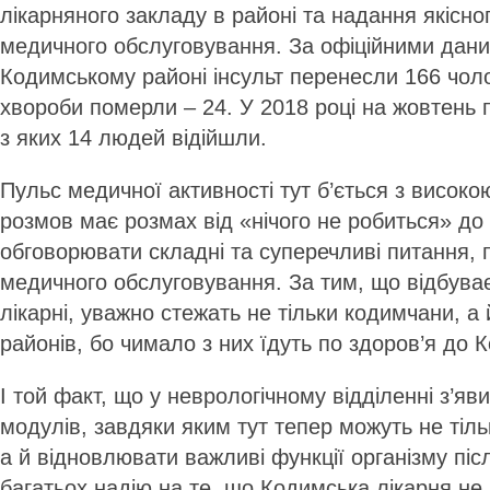
лікарняного закладу в районі та надання якісно
медичного обслуговування. За офіційними дани
Кодимському районі інсульт перенесли 166 чолов
хвороби померли – 24. У 2018 році на жовтень 
з яких 14 людей відійшли.
Пульс медичної активності тут б’ється з високо
розмов має розмах від «нічого не робиться» до 
обговорювати складні та суперечливі питання, 
медичного обслуговування. За тим, що відбува
лікарні, уважно стежать не тільки кодимчани, а й
районів, бо чимало з них їдуть по здоров’я до 
І той факт, що у неврологічному відділенні з’яви
модулів, завдяки яким тут тепер можуть не тільк
а й відновлювати важливі функції організму післ
багатьох надію на те, що Кодимська лікарня не 