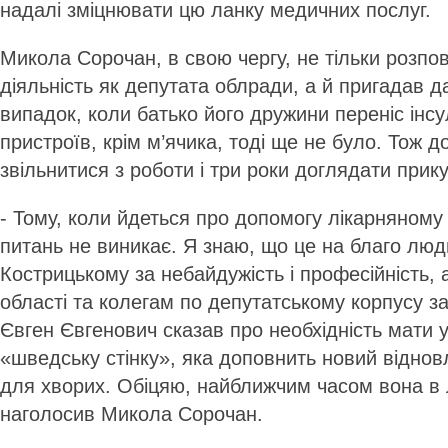
надалі зміцнювати цю ланку медичних послуг.
Микола Сорочан, в свою чергу, не тільки розпо
діяльність як депутата облради, а й пригадав д
випадок, коли батько його дружини переніс інсул
пристроїв, крім м’ячика, тоді ще не було. Тож 
звільнитися з роботи і три роки доглядати прик
- Тому, коли йдеться про допомогу лікарняному
питань не виникає. Я знаю, що це на благо люд
Кострицькому за небайдужість і професійність, 
області та колегам по депутатському корпусу за
Євген Євгенович сказав про необхідність мати у
«шведську стінку», яка доповнить новий відно
для хворих. Обіцяю, найближчим часом вона в л
наголосив Микола Сорочан.