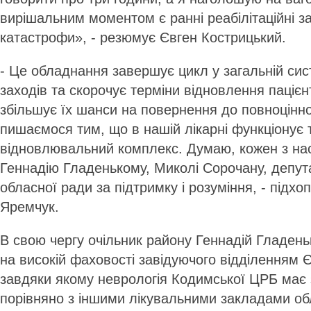
вирішальним моментом є ранні реабілітаційні з
катастрофи», - резюмує Євген Кострицький.
- Це обладнання завершує цикл у загальній сис
заходів та скорочує терміни відновлення пацієнт
збільшує їх шанси на повернення до повноцінн
пишаємося тим, що в нашій лікарні функціонує 
відновлювальний комплекс. Думаю, кожен з нас
Геннадію Гладенькому, Миколі Сорочану, депут
обласної ради за підтримку і розуміння, - підхо
Яремчук.
В свою чергу очільник району Геннадій Гладень
на високій фаховості завідуючого відділенням 
завдяки якому неврологія Кодимської ЦРБ має 
порівняно з іншими лікувальними закладами обла