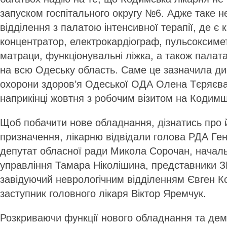
запуском госпітального округу №6. Адже таке н
відділення з палатою інтенсивної терапії, де є 
концентратор, електрокардіограф, пульсоксиме
матраци, функціонувальні ліжка, а також палата 
на всю Одеську область. Саме це зазначила д
охорони здоров’я Одеської ОДА Олена Тєряєв
наприкінці жовтня з робочим візитом на Кодимщ
Щоб побачити нове обладнання, дізнатись про 
призначення, лікарню відвідали голова РДА Ге
депутат обласної ради Микола Сорочан, начал
управління Тамара Ніколішина, представники З
завідуючий неврологічним відділенням Євген К
заступник головного лікаря Віктор Яремчук.
Розкриваючи функції нового обладнання та де