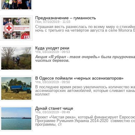
Предназначение – гуманность
Пон, 07/10/2019 - 11:03
Страшная весть разнеслась по всему миру о стихийн
ночь с третьего на четвёртое августа в селе Молога
Куда уходят реки
Чтв, 03/10/2019 - 09:53
Акция «Я убрал - твоя очередь» была приуроче
чистых берегов.
В Одессе поймали «черных ассенизаторов»
Чтв, 03/10/2019 - 09:50
В последнее время резко увеличилось количество жа
ассенизаторских автомобилей, которые сливают кан
коллект
Дунай станет чище
Чтв, 03/10/2019 - 09:49
Проект «Чистая река», который финансирует Евросо
Программе Румыния-Украина 2014-2020 совместно со
программы, ст