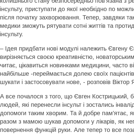
колишнього стану безпосередньо пов’язана з ре
інсульту, приступати до якої необхідно по можл
після початку захворювання. Тепер, завдяки т
медики зможуть рятувати сотні життів та протиді
інсульту.
– Ідея придбати нові модулі належить Євгену Є
вирізняється своєю креативністю, новаторським
читає, цікавиться новинками медицини, часто ві
найбільше -переймається долею своїх пацієнтів
шукати і застосовувати нове, - розповів Віктор
А все почалося з того, що Євген Кострицький, 
людей, які перенесли інсульт і зостались інвал
допомоги таким хворим. Та й добре пам’ятає, я
разом з мамою шукав допомоги у лікарів, як н
повернення функцій руки. Але тепер то все поза