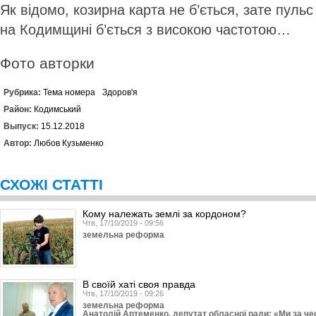
Як відомо, козирна карта не б’ється, зате пульс
на Кодимщині б’ється з високою частотою…
Фото авторки
Рубрика:
Тема номера
Здоров'я
Район:
Кодимський
Выпуск:
15.12.2018
Автор:
Любов Кузьменко
СХОЖІ СТАТТІ
Кому належать землі за кордоном?
Чтв, 17/10/2019 - 09:56
земельна реформа
В своїй хаті своя правда
Чтв, 17/10/2019 - 09:26
земельна реформа
Анатолій Артеменко, депутат обласної ради: «Ми за ч