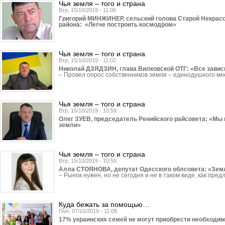
Чья земля – того и страна
Втр, 15/10/2019 - 11:06
Григорий МИНЖИНЕР, сельский голова Старой Некрас
района: «Легче построить космодром»
Чья земля – того и страна
Втр, 15/10/2019 - 11:02
Николай ДЗЯДЗИН, глава Вилковской ОТГ: «Все зависи
– Провел опрос собственников земли – единодушного м
Чья земля – того и страна
Втр, 15/10/2019 - 10:59
Олег ЗУЕВ, председатель Ренийского райсовета: «Мы 
земли»
Чья земля – того и страна
Втр, 15/10/2019 - 10:55
Алла СТОЯНОВА, депутат Одесского облсовета: «Земл
– Рынок нужен, но не сегодня и не в таком виде, как пред
Куда бежать за помощью…
Пон, 07/10/2019 - 11:08
17% украинских семей не могут приобрести необ­ходи